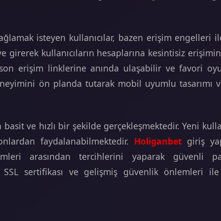
ağlamak isteyen kullanıcılar, bazen erişim engelleri 
e girerek kullanıcıların hesaplarına kesintisiz erişimi
 son erişim linklerine anında ulaşabilir ve favori o
deneyimini ön planda tutarak mobil uyumlu tasarımı ve
 basit ve hızlı bir şekilde gerçekleşmektedir. Yeni kulla
nlardan faydalanabilmektedir.
Holiganbet
giriş ya
emleri arasından tercihlerini yaparak güvenli 
, SSL sertifikası ve gelişmiş güvenlik önlemleri ile