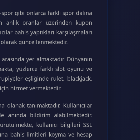
spor gibi onlarca farklı spor dalına
n anlık oranlar üzerinden kupon
cılar bahis yaptıkları karşılaşmaları
 olarak güncellenmektedir.
 arasında yer almaktadır. Dünyanın
akta, yüzlerce farklı slot oyunu ve
iyeler eşliğinde rulet, blackjack,
için hizmet vermektedir.
a olanak tanımaktadır. Kullanıcılar
e anında bildirim alabilmektedir.
ütülmekte, kullanıcı bilgileri SSL
rına bahis limitleri koyma ve hesap