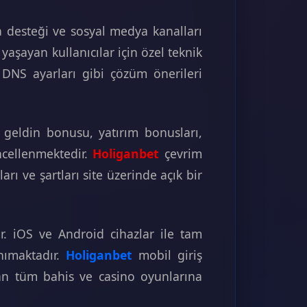
ta desteği ve sosyal medya kanalları
aşayan kullanıcılar için özel teknik
 DNS ayarları gibi çözüm önerileri
 geldin bonusu, yatırım bonusları,
ncellenmektedir.
Holiganbet
çevrim
rı ve şartları site üzerinde açık bir
r. iOS ve Android cihazlar ile tam
nımaktadır.
Holiganbet
mobil giriş
ndan tüm bahis ve casino oyunlarına