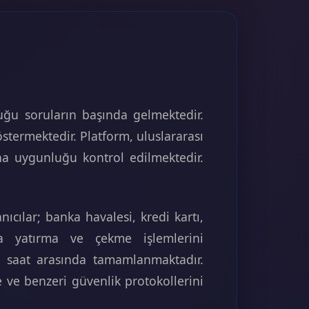
uğu soruların başında gelmektedir.
 göstermektedir. Platform, uluslararası
na uygunluğu kontrol edilmektedir.
ılar; banka havalesi, kredi kartı,
ra yatırma ve çekme işlemlerini
4 saat arasında tamamlanmaktadır.
 ve benzeri güvenlik protokollerini