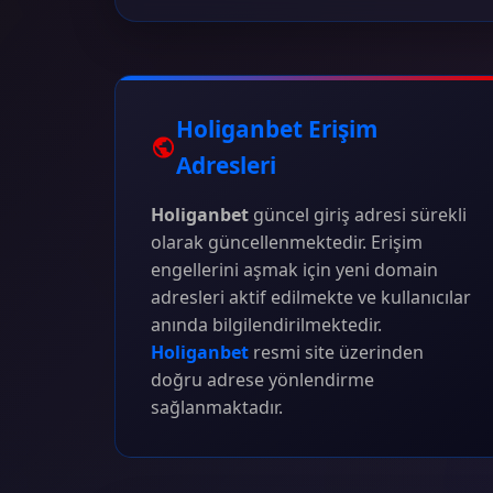
Holiganbet Erişim
Adresleri
Holiganbet
güncel giriş adresi sürekli
olarak güncellenmektedir. Erişim
engellerini aşmak için yeni domain
adresleri aktif edilmekte ve kullanıcılar
anında bilgilendirilmektedir.
Holiganbet
resmi site üzerinden
doğru adrese yönlendirme
sağlanmaktadır.