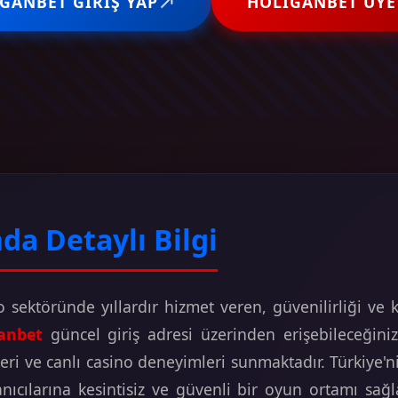
GANBET GIRIŞ YAP
HOLIGANBET ÜYE
a Detaylı Bilgi
o sektöründe yıllardır hizmet veren, güvenilirliği ve
anbet
güncel giriş adresi üzerinden erişebileceğiniz
eri ve canlı casino deneyimleri sunmaktadır. Türkiye'ni
anıcılarına kesintisiz ve güvenli bir oyun ortamı sağl