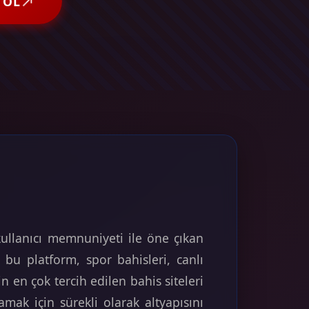
 OL
 kullanıcı memnuniyeti ile öne çıkan
 bu platform, spor bahisleri, canlı
n en çok tercih edilen bahis siteleri
amak için sürekli olarak altyapısını