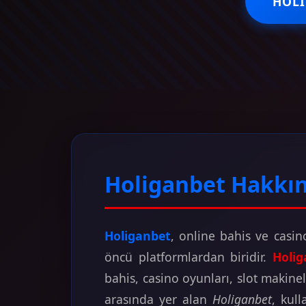
HOLI
Holiganbet Hakkınd
Holiganbet
, online bahis ve casin
öncü platformlardan biridir.
Holig
bahis, casino oyunları, slot makinel
arasında yer alan
Holiganbet
, kull