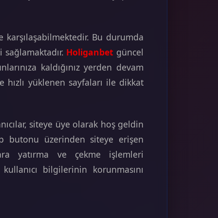
ile karşılaşabilmektedir. Bu durumda
ni sağlamaktadır.
Holiganbet
güncel
yunlarınıza kaldığınız yerden devam
 hızlı yüklenen sayfaları ile dikkat
nıcılar, siteye üye olarak hoş geldin
p butonu üzerinden siteye erişen
para yatırma ve çekme işlemleri
 kullanıcı bilgilerinin korunmasını