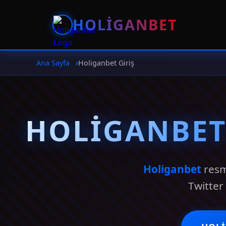
HOLIGANBET
Ana Sayfa
Holiganbet Giriş
HOLIGANBET 
Holiganbet
resmi
Twitter 