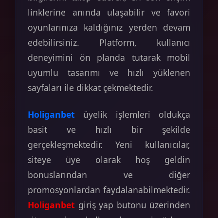
linklerine anında ulaşabilir ve favori
oyunlarınıza kaldığınız yerden devam
edebilirsiniz. Platform, kullanıcı
deneyimini ön planda tutarak mobil
uyumlu tasarımı ve hızlı yüklenen
sayfaları ile dikkat çekmektedir.
Holiganbet
üyelik işlemleri oldukça
basit ve hızlı bir şekilde
gerçekleşmektedir. Yeni kullanıcılar,
siteye üye olarak hoş geldin
bonuslarından ve diğer
promosyonlardan faydalanabilmektedir.
Holiganbet
giriş yap butonu üzerinden