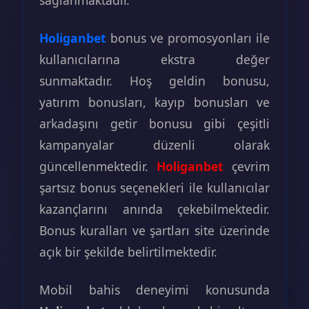
Holiganbet
bonus ve promosyonları ile
kullanıcılarına ekstra değer
sunmaktadır. Hoş geldin bonusu,
yatırım bonusları, kayıp bonusları ve
arkadaşını getir bonusu gibi çeşitli
kampanyalar düzenli olarak
güncellenmektedir.
Holiganbet
çevrim
şartsız bonus seçenekleri ile kullanıcılar
kazançlarını anında çekebilmektedir.
Bonus kuralları ve şartları site üzerinde
açık bir şekilde belirtilmektedir.
Mobil bahis deneyimi konusunda