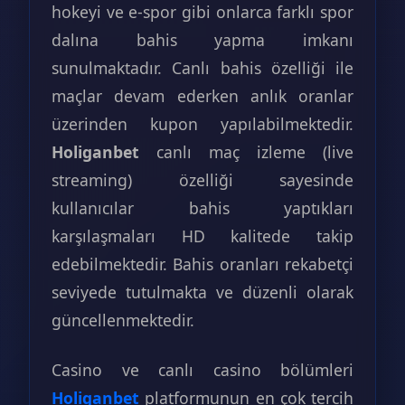
hokeyi ve e-spor gibi onlarca farklı spor
dalına bahis yapma imkanı
sunulmaktadır. Canlı bahis özelliği ile
maçlar devam ederken anlık oranlar
üzerinden kupon yapılabilmektedir.
Holiganbet
canlı maç izleme (live
streaming) özelliği sayesinde
kullanıcılar bahis yaptıkları
karşılaşmaları HD kalitede takip
edebilmektedir. Bahis oranları rekabetçi
seviyede tutulmakta ve düzenli olarak
güncellenmektedir.
Casino ve canlı casino bölümleri
Holiganbet
platformunun en çok tercih