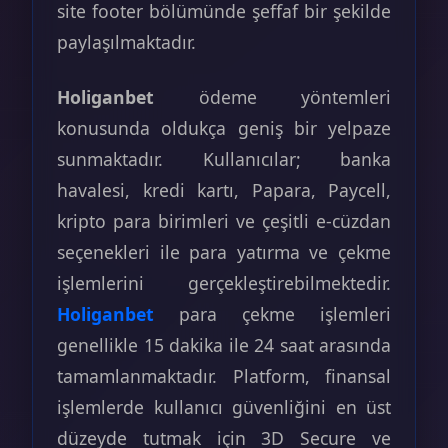
site footer bölümünde şeffaf bir şekilde
paylaşılmaktadır.
Holiganbet
ödeme yöntemleri
konusunda oldukça geniş bir yelpaze
sunmaktadır. Kullanıcılar; banka
havalesi, kredi kartı, Papara, Paycell,
kripto para birimleri ve çeşitli e-cüzdan
seçenekleri ile para yatırma ve çekme
işlemlerini gerçekleştirebilmektedir.
Holiganbet
para çekme işlemleri
genellikle 15 dakika ile 24 saat arasında
tamamlanmaktadır. Platform, finansal
işlemlerde kullanıcı güvenliğini en üst
düzeyde tutmak için 3D Secure ve