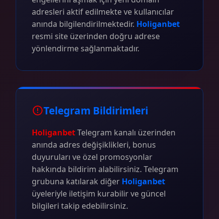
adresleri aktif edilmekte ve kullanıcılar
anında bilgilendirilmektedir.
Holiganbet
resmi site üzerinden doğru adrese
yönlendirme sağlanmaktadır.
Telegram Bildirimleri
Holiganbet
Telegram kanalı üzerinden
anında adres değişiklikleri, bonus
duyuruları ve özel promosyonlar
hakkında bildirim alabilirsiniz. Telegram
grubuna katılarak diğer
Holiganbet
üyeleriyle iletişim kurabilir ve güncel
bilgileri takip edebilirsiniz.