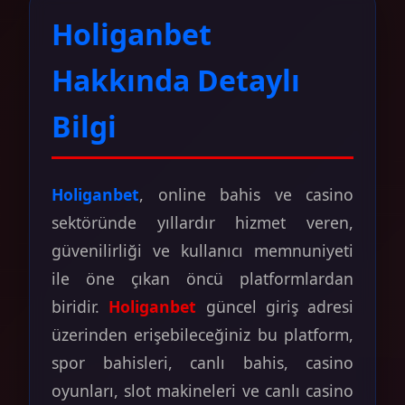
Holiganbet
Hakkında Detaylı
Bilgi
Holiganbet
, online bahis ve casino
sektöründe yıllardır hizmet veren,
güvenilirliği ve kullanıcı memnuniyeti
ile öne çıkan öncü platformlardan
biridir.
Holiganbet
güncel giriş adresi
üzerinden erişebileceğiniz bu platform,
spor bahisleri, canlı bahis, casino
oyunları, slot makineleri ve canlı casino