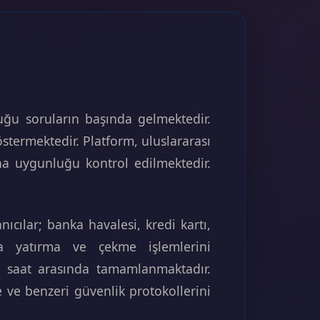
uğu soruların başında gelmektedir.
 göstermektedir. Platform, uluslararası
na uygunluğu kontrol edilmektedir.
ılar; banka havalesi, kredi kartı,
ra yatırma ve çekme işlemlerini
4 saat arasında tamamlanmaktadır.
 ve benzeri güvenlik protokollerini