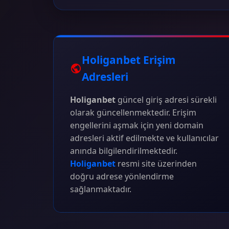
Holiganbet Erişim
Adresleri
Holiganbet
güncel giriş adresi sürekli
olarak güncellenmektedir. Erişim
engellerini aşmak için yeni domain
adresleri aktif edilmekte ve kullanıcılar
anında bilgilendirilmektedir.
Holiganbet
resmi site üzerinden
doğru adrese yönlendirme
sağlanmaktadır.