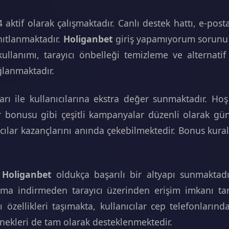
 aktif olarak çalışmaktadır. Canlı destek hattı, e-pos
anıtlanmaktadır.
Holiganbet
giriş yapamıyorum sorunu y
ullanımı, tarayıcı önbelleği temizleme ve alternatif
ğlanmaktadır.
 ile kullanıcılarına ekstra değer sunmaktadır. Hoş
ir bonusu gibi çeşitli kampanyalar düzenli olarak gü
ıcılar kazançlarını anında çekebilmektedir. Bonus kuralla
a
Holiganbet
oldukça başarılı bir altyapı sunmaktadı
ama indirmeden tarayıcı üzerinden erişim imkanı ta
 özellikleri taşımakta, kullanıcılar cep telefonları
nekleri de tam olarak desteklenmektedir.