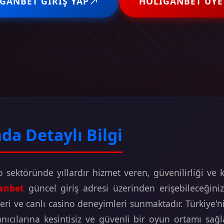
GANBET GIRIŞ YAP
HOLIGANBET ÜYE
a Detaylı Bilgi
o sektöründe yıllardır hizmet veren, güvenilirliği ve
anbet
güncel giriş adresi üzerinden erişebileceğiniz
eri ve canlı casino deneyimleri sunmaktadır. Türkiye'ni
anıcılarına kesintisiz ve güvenli bir oyun ortamı sağl