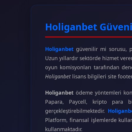
Holiganbet Güveni
Holiganbet
güvenilir mi sorusu, p
Uzun yıllardır sektörde hizmet ver
oyun komisyonları tarafından dene
Holiganbet
lisans bilgileri site foot
Holiganbet
ödeme yöntemleri konus
Papara, Paycell, kripto para b
gerçekleştirebilmektedir.
Holiganb
Platform, finansal işlemlerde kull
kullanmaktadır.