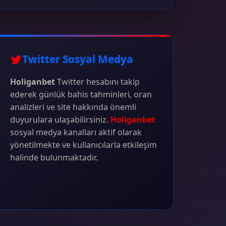
Twitter Sosyal Medya
Holiganbet
Twitter hesabını takip
ederek günlük bahis tahminleri, oran
analizleri ve site hakkında önemli
duyurulara ulaşabilirsiniz.
Holiganbet
sosyal medya kanalları aktif olarak
yönetilmekte ve kullanıcılarla etkileşim
halinde bulunmaktadır.