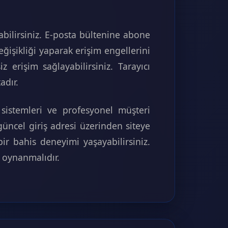
nabilirsiniz. E-posta bültenine abone
ğişikliği yaparak erişim engellerini
z erişim sağlayabilirsiniz. Tarayıcı
adır.
 sistemleri ve profesyonel müşteri
üncel giriş adresi üzerinden siteye
bir bahis deneyimi yaşayabilirsiniz.
e oynanmalıdır.