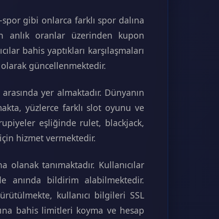
spor gibi onlarca farklı spor dalına
n anlık oranlar üzerinden kupon
cılar bahis yaptıkları karşılaşmaları
 olarak güncellenmektedir.
 arasında yer almaktadır. Dünyanın
akta, yüzlerce farklı slot oyunu ve
iyeler eşliğinde rulet, blackjack,
için hizmet vermektedir.
a olanak tanımaktadır. Kullanıcılar
e anında bildirim alabilmektedir.
ütülmekte, kullanıcı bilgileri SSL
rına bahis limitleri koyma ve hesap