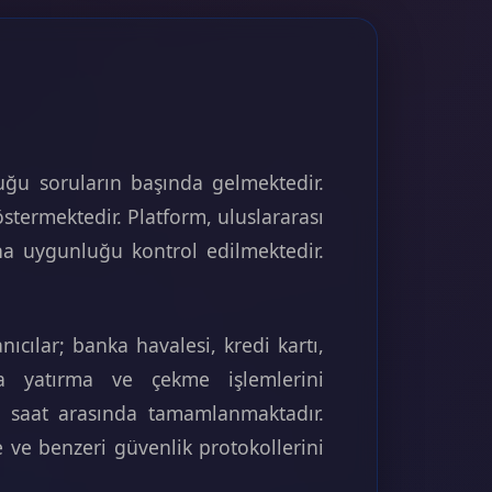
uğu soruların başında gelmektedir.
 göstermektedir. Platform, uluslararası
na uygunluğu kontrol edilmektedir.
ılar; banka havalesi, kredi kartı,
ra yatırma ve çekme işlemlerini
4 saat arasında tamamlanmaktadır.
 ve benzeri güvenlik protokollerini