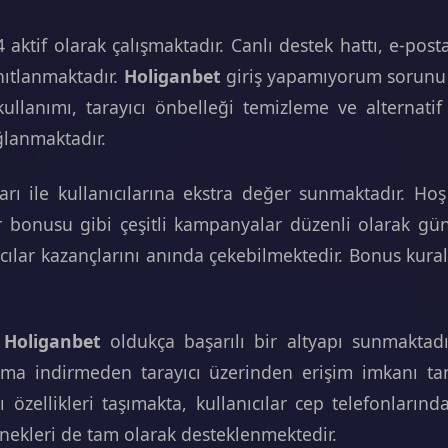
 aktif olarak çalışmaktadır. Canlı destek hattı, e-pos
anıtlanmaktadır.
Holiganbet
giriş yapamıyorum sorunu y
ullanımı, tarayıcı önbelleği temizleme ve alternatif
ğlanmaktadır.
 ile kullanıcılarına ekstra değer sunmaktadır. Hoş
ir bonusu gibi çeşitli kampanyalar düzenli olarak gü
ıcılar kazançlarını anında çekebilmektedir. Bonus kuralla
a
Holiganbet
oldukça başarılı bir altyapı sunmaktadı
ama indirmeden tarayıcı üzerinden erişim imkanı ta
 özellikleri taşımakta, kullanıcılar cep telefonları
nekleri de tam olarak desteklenmektedir.