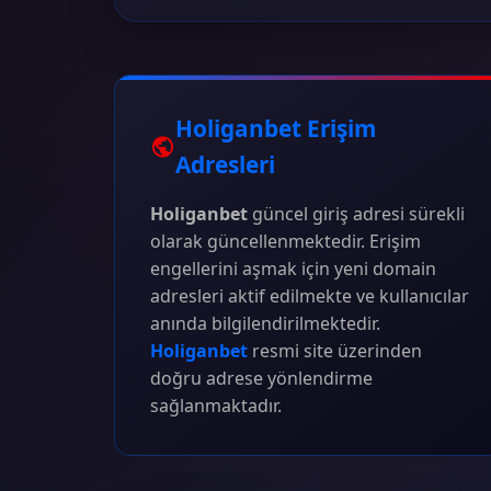
Holiganbet Erişim
Adresleri
Holiganbet
güncel giriş adresi sürekli
olarak güncellenmektedir. Erişim
engellerini aşmak için yeni domain
adresleri aktif edilmekte ve kullanıcılar
anında bilgilendirilmektedir.
Holiganbet
resmi site üzerinden
doğru adrese yönlendirme
sağlanmaktadır.