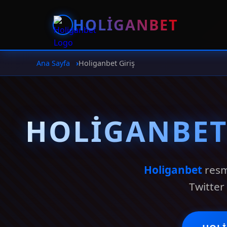
HOLIGANBET
Ana Sayfa
Holiganbet Giriş
HOLIGANBET 
Holiganbet
resmi
Twitter 