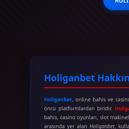
HOLI
Holiganbet Hakkınd
Holiganbet
, online bahis ve casin
öncü platformlardan biridir.
Holig
bahis, casino oyunları, slot makinel
arasında yer alan
Holiganbet
, kull