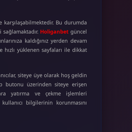
ile karşılaşabilmektedir. Bu durumda
ni sağlamaktadır.
Holiganbet
güncel
yunlarınıza kaldığınız yerden devam
 hızlı yüklenen sayfaları ile dikkat
nıcılar, siteye üye olarak hoş geldin
p butonu üzerinden siteye erişen
para yatırma ve çekme işlemleri
 kullanıcı bilgilerinin korunmasını