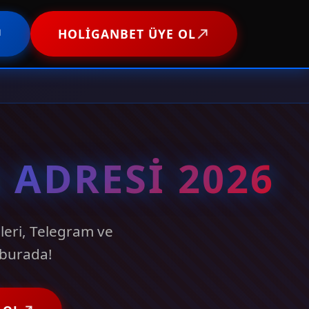
HOLIGANBET ÜYE OL
 ADRESI 2026
ileri, Telegram ve
i burada!