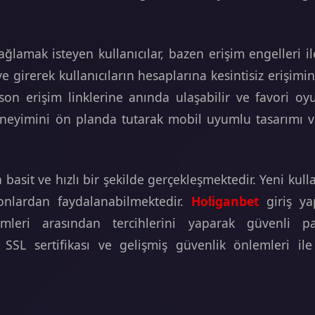
ağlamak isteyen kullanıcılar, bazen erişim engelleri 
e girerek kullanıcıların hesaplarına kesintisiz erişimi
 son erişim linklerine anında ulaşabilir ve favori o
deneyimini ön planda tutarak mobil uyumlu tasarımı ve
 basit ve hızlı bir şekilde gerçekleşmektedir. Yeni kulla
nlardan faydalanabilmektedir.
Holiganbet
giriş ya
emleri arasından tercihlerini yaparak güvenli 
, SSL sertifikası ve gelişmiş güvenlik önlemleri ile