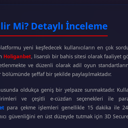
lir Mi? Detaylı İnceleme
latformu yeni keşfedecek kullanıcıların en çok sord
en
Holiganbet
, lisanslı bir bahis sitesi olarak faaliyet
tlenmekte ve düzenli olarak adil oyun standartları
er bölümünde şeffaf bir şekilde paylaşılmaktadır.
unda oldukça geniş bir yelpaze sunmaktadır. Kullanıc
irimleri ve çeşitli e-cüzdan seçenekleri ile pa
et
para çekme işlemleri genellikle 15 dakika ile 2
anıcı güvenliğini en üst düzeyde tutmak için 3D Secure