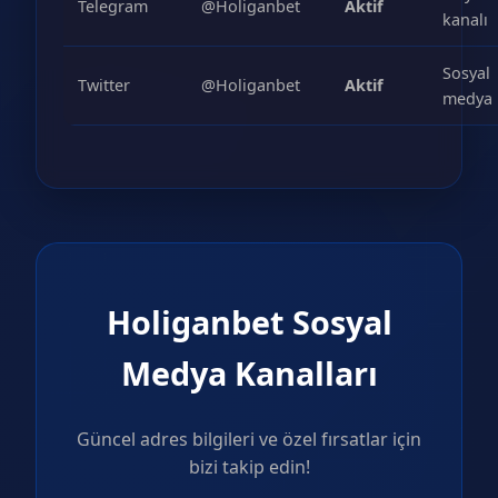
Telegram
@Holiganbet
Aktif
kanalı
Sosyal
Twitter
@Holiganbet
Aktif
medya
Holiganbet Sosyal
Medya Kanalları
Güncel adres bilgileri ve özel fırsatlar için
bizi takip edin!