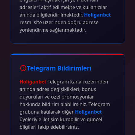
adresleri aktif edilmekte ve kullanıcılar
anında bilgilendirilmektedir.
Holiganbet
resmi site üzerinden doğru adrese
yönlendirme sağlanmaktadır.
Telegram Bildirimleri
Holiganbet
Telegram kanalı üzerinden
anında adres değişiklikleri, bonus
duyuruları ve özel promosyonlar
hakkında bildirim alabilirsiniz. Telegram
grubuna katılarak diğer
Holiganbet
üyeleriyle iletişim kurabilir ve güncel
bilgileri takip edebilirsiniz.