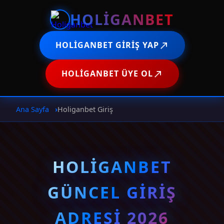
HOLIGANBET
HOLIGANBET GIRIŞ YAP
HOLIGANBET ÜYE OL
Ana Sayfa
Holiganbet Giriş
HOLIGANBET
GÜNCEL GIRIŞ
ADRESI 2026