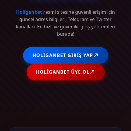
Holiganbet
resmi sitesine güvenli erişim için
güncel adres bilgileri, Telegram ve Twitter
kanalları. En hızlı ve güvenilir giriş yöntemleri
burada!
HOLIGANBET GIRIŞ YAP
HOLIGANBET ÜYE OL