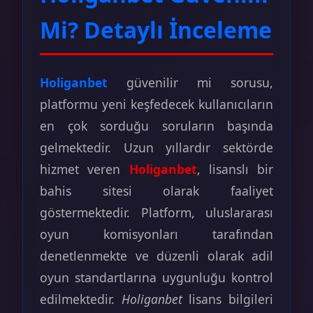
Mi? Detaylı İnceleme
Holiganbet
güvenilir mi sorusu,
platformu yeni keşfedecek kullanıcıların
en çok sorduğu soruların başında
gelmektedir. Uzun yıllardır sektörde
hizmet veren
Holiganbet
, lisanslı bir
bahis sitesi olarak faaliyet
göstermektedir. Platform, uluslararası
oyun komisyonları tarafından
denetlenmekte ve düzenli olarak adil
oyun standartlarına uygunluğu kontrol
edilmektedir.
Holiganbet
lisans bilgileri