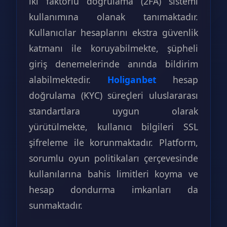
iki faktörlü doğrulama (2FA) sistemi
kullanımına olanak tanımaktadır.
Kullanıcılar hesaplarını ekstra güvenlik
katmanı ile koruyabilmekte, şüpheli
giriş denemelerinde anında bildirim
alabilmektedir.
Holiganbet
hesap
doğrulama (KYC) süreçleri uluslararası
standartlara uygun olarak
yürütülmekte, kullanıcı bilgileri SSL
şifreleme ile korunmaktadır. Platform,
sorumlu oyun politikaları çerçevesinde
kullanılarına bahis limitleri koyma ve
hesap dondurma imkanları da
sunmaktadır.