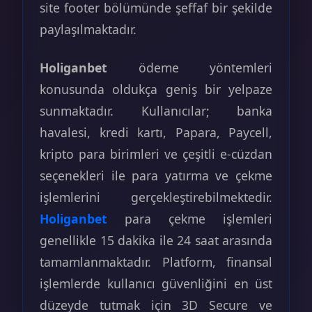
site footer bölümünde şeffaf bir şekilde
paylaşılmaktadır.
Holiganbet
ödeme yöntemleri
konusunda oldukça geniş bir yelpaze
sunmaktadır. Kullanıcılar; banka
havalesi, kredi kartı, Papara, Paycell,
kripto para birimleri ve çeşitli e-cüzdan
seçenekleri ile para yatırma ve çekme
işlemlerini gerçekleştirebilmektedir.
Holiganbet
para çekme işlemleri
genellikle 15 dakika ile 24 saat arasında
tamamlanmaktadır. Platform, finansal
işlemlerde kullanıcı güvenliğini en üst
düzeyde tutmak için 3D Secure ve