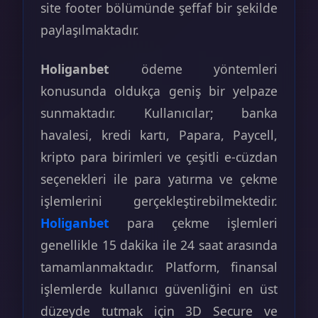
site footer bölümünde şeffaf bir şekilde
paylaşılmaktadır.
Holiganbet
ödeme yöntemleri
konusunda oldukça geniş bir yelpaze
sunmaktadır. Kullanıcılar; banka
havalesi, kredi kartı, Papara, Paycell,
kripto para birimleri ve çeşitli e-cüzdan
seçenekleri ile para yatırma ve çekme
işlemlerini gerçekleştirebilmektedir.
Holiganbet
para çekme işlemleri
genellikle 15 dakika ile 24 saat arasında
tamamlanmaktadır. Platform, finansal
işlemlerde kullanıcı güvenliğini en üst
düzeyde tutmak için 3D Secure ve