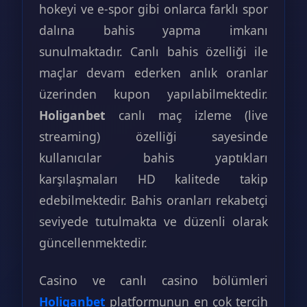
hokeyi ve e-spor gibi onlarca farklı spor
dalına bahis yapma imkanı
sunulmaktadır. Canlı bahis özelliği ile
maçlar devam ederken anlık oranlar
üzerinden kupon yapılabilmektedir.
Holiganbet
canlı maç izleme (live
streaming) özelliği sayesinde
kullanıcılar bahis yaptıkları
karşılaşmaları HD kalitede takip
edebilmektedir. Bahis oranları rekabetçi
seviyede tutulmakta ve düzenli olarak
güncellenmektedir.
Casino ve canlı casino bölümleri
Holiganbet
platformunun en çok tercih