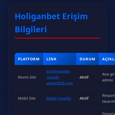
Holiganbet Erişim
Bilgileri
PLATFORM
LINK
DURUM
AÇIK
tr.Holiganbet-
Ana gir
Resmi Site
guncel-
Aktif
adresi
adres2026.com
Respon
Mobil Site
Mobil Uyumlu
Aktif
tasarı
Duyur