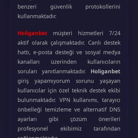
benzeri güvenlik protokollerini
kullanmaktadır.
Holiganbet
müşteri hizmetleri 7/24
aktif olarak çalışmaktadır. Canlı destek
hattı, e-posta desteği ve sosyal medya
kanalları üzerinden kullanıcıların
soruları yanıtlanmaktadır.
Holiganbet
giriş yapamıyorum sorunu yaşayan
kullanıcılar için özel teknik destek ekibi
bulunmaktadır. VPN kullanımı, tarayıcı
önbelleği temizleme ve alternatif DNS
ayarları gibi çözüm önerileri
profesyonel ekibimiz tarafından
sağlanmaktadır.