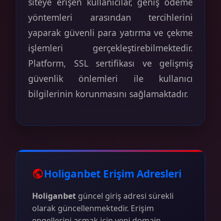
siteye erişen kullanıcılar, geniş ödeme
yöntemleri arasından tercihlerini
yaparak güvenli para yatırma ve çekme
işlemleri gerçekleştirebilmektedir.
Platform, SSL sertifikası ve gelişmiş
güvenlik önlemleri ile kullanıcı
bilgilerinin korunmasını sağlamaktadır.
Holiganbet Erişim Adresleri
Holiganbet
güncel giriş adresi sürekli
olarak güncellenmektedir. Erişim
engellerini aşmak için yeni domain