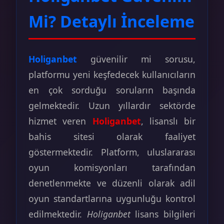
Mi? Detaylı İnceleme
Holiganbet
güvenilir mi sorusu,
platformu yeni keşfedecek kullanıcıların
en çok sorduğu soruların başında
gelmektedir. Uzun yıllardır sektörde
hizmet veren
Holiganbet
, lisanslı bir
bahis sitesi olarak faaliyet
göstermektedir. Platform, uluslararası
oyun komisyonları tarafından
denetlenmekte ve düzenli olarak adil
oyun standartlarına uygunluğu kontrol
edilmektedir.
Holiganbet
lisans bilgileri