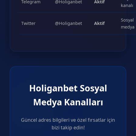
Telegram
@Holiganbet
Aktif
kanalı
Sosyal
Twitter
@Holiganbet
Aktif
medya
Holiganbet Sosyal
Medya Kanalları
Güncel adres bilgileri ve özel fırsatlar için
bizi takip edin!