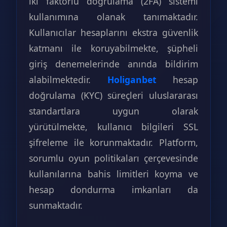
iki faktörlü doğrulama (2FA) sistemi
kullanımına olanak tanımaktadır.
Kullanıcılar hesaplarını ekstra güvenlik
katmanı ile koruyabilmekte, şüpheli
giriş denemelerinde anında bildirim
alabilmektedir.
Holiganbet
hesap
doğrulama (KYC) süreçleri uluslararası
standartlara uygun olarak
yürütülmekte, kullanıcı bilgileri SSL
şifreleme ile korunmaktadır. Platform,
sorumlu oyun politikaları çerçevesinde
kullanılarına bahis limitleri koyma ve
hesap dondurma imkanları da
sunmaktadır.