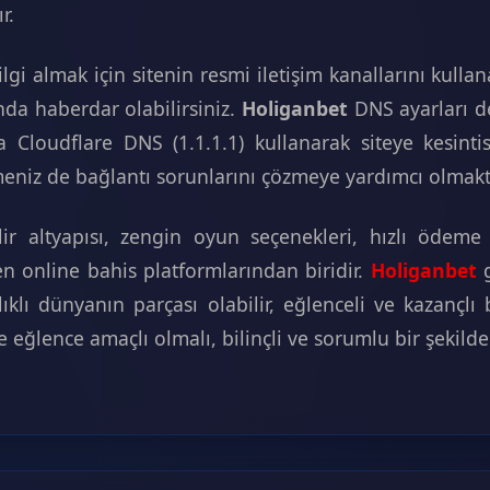
r.
gi almak için sitenin resmi iletişim kanallarını kulla
nda haberdar olabilirsiniz.
Holiganbet
DNS ayarları de
 Cloudflare DNS (1.1.1.1) kullanarak siteye kesintisi
meniz de bağlantı sorunlarını çözmeye yardımcı olmakt
lir altyapısı, zengin oyun seçenekleri, hızlı ödeme
en online bahis platformlarından biridir.
Holiganbet
g
ıklı dünyanın parçası olabilir, eğlenceli ve kazançlı 
eğlence amaçlı olmalı, bilinçli ve sorumlu bir şekild