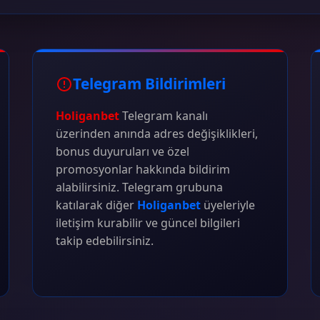
Telegram Bildirimleri
Holiganbet
Telegram kanalı
üzerinden anında adres değişiklikleri,
bonus duyuruları ve özel
promosyonlar hakkında bildirim
alabilirsiniz. Telegram grubuna
katılarak diğer
Holiganbet
üyeleriyle
iletişim kurabilir ve güncel bilgileri
takip edebilirsiniz.