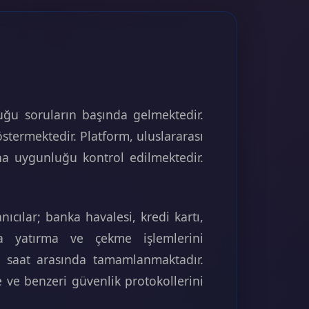
uğu soruların başında gelmektedir.
 göstermektedir. Platform, uluslararası
na uygunluğu kontrol edilmektedir.
ılar; banka havalesi, kredi kartı,
ra yatırma ve çekme işlemlerini
4 saat arasında tamamlanmaktadır.
 ve benzeri güvenlik protokollerini