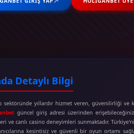
GANBET GIRIŞ YAP
HOLIGANBET ÜYE
a Detaylı Bilgi
o sektöründe yıllardır hizmet veren, güvenilirliği ve
anbet
güncel giriş adresi üzerinden erişebileceğiniz
eri ve canlı casino deneyimleri sunmaktadır. Türkiye'ni
anıcılarına kesintisiz ve güvenli bir oyun ortamı sağl