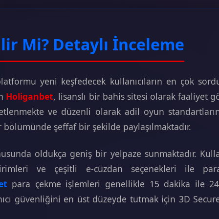
lir Mi? Detaylı İnceleme
latformu yeni keşfedecek kullanıcıların en çok sord
en
Holiganbet
, lisanslı bir bahis sitesi olarak faaliyet
tlenmekte ve düzenli olarak adil oyun standartları
er bölümünde şeffaf bir şekilde paylaşılmaktadır.
unda oldukça geniş bir yelpaze sunmaktadır. Kullanıc
irimleri ve çeşitli e-cüzdan seçenekleri ile pa
et
para çekme işlemleri genellikle 15 dakika ile 2
anıcı güvenliğini en üst düzeyde tutmak için 3D Secure