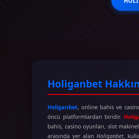
HOLI
Holiganbet Hakkınd
Holiganbet
, online bahis ve casin
öncü platformlardan biridir.
Holig
bahis, casino oyunları, slot makinel
arasında yer alan
Holiganbet
, kull