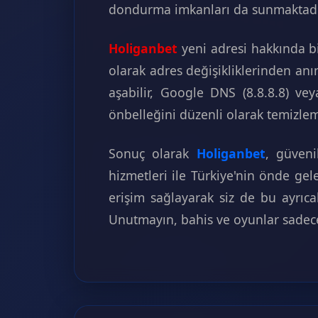
dondurma imkanları da sunmaktadı
Holiganbet
yeni adresi hakkında bil
olarak adres değişikliklerinden anı
aşabilir, Google DNS (8.8.8.8) veya
önbelleğini düzenli olarak temizle
Sonuç olarak
Holiganbet
, güveni
hizmetleri ile Türkiye'nin önde gel
erişim sağlayarak siz de bu ayrıcal
Unutmayın, bahis ve oyunlar sadece 