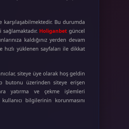
ile karşılaşabilmektedir. Bu durumda
ni sağlamaktadır.
Holiganbet
güncel
yunlarınıza kaldığınız yerden devam
 hızlı yüklenen sayfaları ile dikkat
nıcılar, siteye üye olarak hoş geldin
p butonu üzerinden siteye erişen
para yatırma ve çekme işlemleri
 kullanıcı bilgilerinin korunmasını