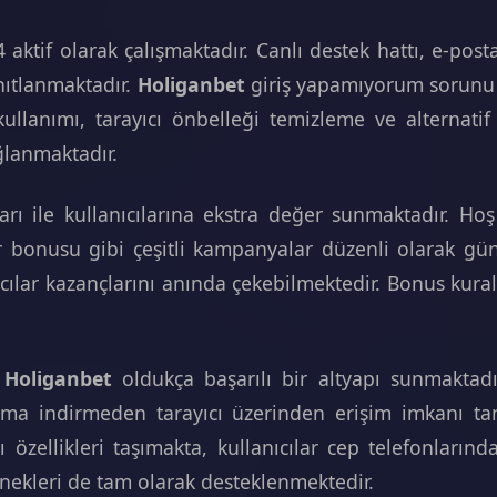
 aktif olarak çalışmaktadır. Canlı destek hattı, e-pos
anıtlanmaktadır.
Holiganbet
giriş yapamıyorum sorunu y
ullanımı, tarayıcı önbelleği temizleme ve alternatif
ğlanmaktadır.
 ile kullanıcılarına ekstra değer sunmaktadır. Hoş
ir bonusu gibi çeşitli kampanyalar düzenli olarak gü
ıcılar kazançlarını anında çekebilmektedir. Bonus kuralla
a
Holiganbet
oldukça başarılı bir altyapı sunmaktadı
ama indirmeden tarayıcı üzerinden erişim imkanı ta
 özellikleri taşımakta, kullanıcılar cep telefonları
nekleri de tam olarak desteklenmektedir.