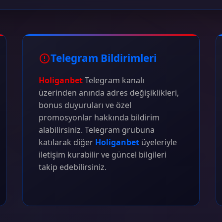
Telegram Bildirimleri
Holiganbet
Telegram kanalı
üzerinden anında adres değişiklikleri,
bonus duyuruları ve özel
promosyonlar hakkında bildirim
alabilirsiniz. Telegram grubuna
katılarak diğer
Holiganbet
üyeleriyle
iletişim kurabilir ve güncel bilgileri
takip edebilirsiniz.