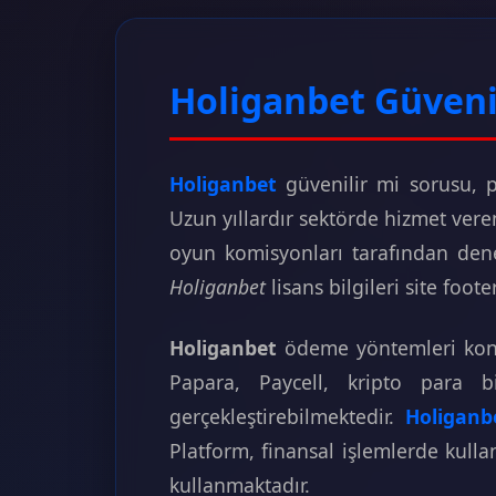
Holiganbet Güveni
Holiganbet
güvenilir mi sorusu, p
Uzun yıllardır sektörde hizmet ver
oyun komisyonları tarafından dene
Holiganbet
lisans bilgileri site foot
Holiganbet
ödeme yöntemleri konus
Papara, Paycell, kripto para b
gerçekleştirebilmektedir.
Holiganb
Platform, finansal işlemlerde kull
kullanmaktadır.