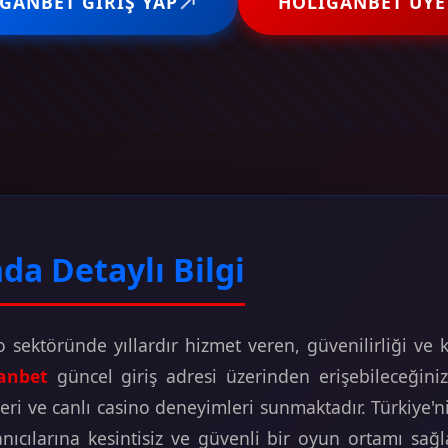
GANBET GIRIŞ YAP
HOLIGANBET ÜYE
a Detaylı Bilgi
o sektöründe yıllardır hizmet veren, güvenilirliği ve
anbet
güncel giriş adresi üzerinden erişebileceğiniz
eri ve canlı casino deneyimleri sunmaktadır. Türkiye'ni
anıcılarına kesintisiz ve güvenli bir oyun ortamı sağl