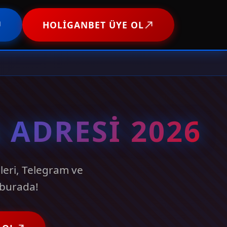
HOLIGANBET ÜYE OL
 ADRESI 2026
ileri, Telegram ve
i burada!