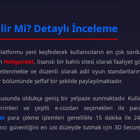
lir Mi? Detaylı İnceleme
latformu yeni keşfedecek kullanıcıların en çok sord
en
Holiganbet
, lisanslı bir bahis sitesi olarak faaliyet
tlenmekte ve düzenli olarak adil oyun standartları
er bölümünde şeffaf bir şekilde paylaşılmaktadır.
unda oldukça geniş bir yelpaze sunmaktadır. Kullanıc
irimleri ve çeşitli e-cüzdan seçenekleri ile pa
et
para çekme işlemleri genellikle 15 dakika ile 2
anıcı güvenliğini en üst düzeyde tutmak için 3D Secure