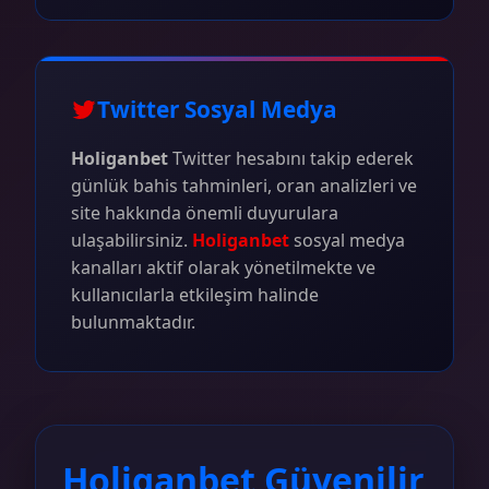
Twitter Sosyal Medya
Holiganbet
Twitter hesabını takip ederek
günlük bahis tahminleri, oran analizleri ve
site hakkında önemli duyurulara
ulaşabilirsiniz.
Holiganbet
sosyal medya
kanalları aktif olarak yönetilmekte ve
kullanıcılarla etkileşim halinde
bulunmaktadır.
Holiganbet Güvenilir