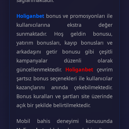
Holiganbet
bonus ve promosyonları ile
kullanıcılarına ekstra değer
sunmaktadır. Hoş geldin bonusu,
yatırım bonusları, kayıp bonusları ve
arkadaşını getir bonusu gibi çeşitli
kampanyalar düzenli olarak
güncellenmektedir.
Holiganbet
çevrim
şartsız bonus seçenekleri ile kullanıcılar
kazançlarını anında çekebilmektedir.
Bonus kuralları ve şartları site üzerinde
açık bir şekilde belirtilmektedir.
Mobil bahis deneyimi konusunda