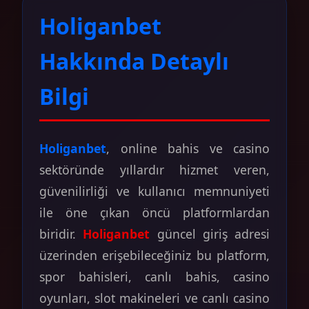
Holiganbet
Hakkında Detaylı
Bilgi
Holiganbet
, online bahis ve casino
sektöründe yıllardır hizmet veren,
güvenilirliği ve kullanıcı memnuniyeti
ile öne çıkan öncü platformlardan
biridir.
Holiganbet
güncel giriş adresi
üzerinden erişebileceğiniz bu platform,
spor bahisleri, canlı bahis, casino
oyunları, slot makineleri ve canlı casino