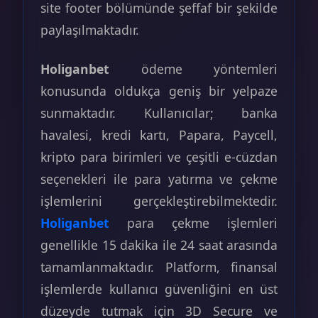
site footer bölümünde şeffaf bir şekilde
paylaşılmaktadır.
Holiganbet
ödeme yöntemleri
konusunda oldukça geniş bir yelpaze
sunmaktadır. Kullanıcılar; banka
havalesi, kredi kartı, Papara, Paycell,
kripto para birimleri ve çeşitli e-cüzdan
seçenekleri ile para yatırma ve çekme
işlemlerini gerçekleştirebilmektedir.
Holiganbet
para çekme işlemleri
genellikle 15 dakika ile 24 saat arasında
tamamlanmaktadır. Platform, finansal
işlemlerde kullanıcı güvenliğini en üst
düzeyde tutmak için 3D Secure ve