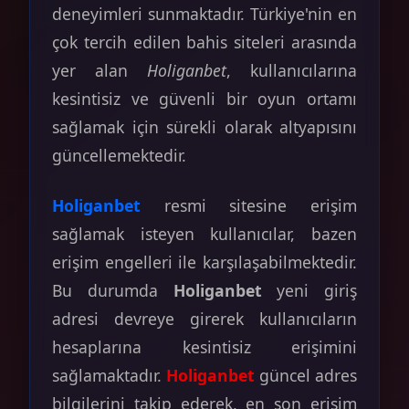
deneyimleri sunmaktadır. Türkiye'nin en
çok tercih edilen bahis siteleri arasında
yer alan
Holiganbet
, kullanıcılarına
kesintisiz ve güvenli bir oyun ortamı
sağlamak için sürekli olarak altyapısını
güncellemektedir.
Holiganbet
resmi sitesine erişim
sağlamak isteyen kullanıcılar, bazen
erişim engelleri ile karşılaşabilmektedir.
Bu durumda
Holiganbet
yeni giriş
adresi devreye girerek kullanıcıların
hesaplarına kesintisiz erişimini
sağlamaktadır.
Holiganbet
güncel adres
bilgilerini takip ederek, en son erişim