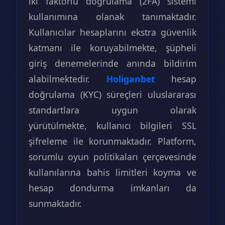
iki faktörlü doğrulama (2FA) sistemi
kullanımına olanak tanımaktadır.
Kullanıcılar hesaplarını ekstra güvenlik
katmanı ile koruyabilmekte, şüpheli
giriş denemelerinde anında bildirim
alabilmektedir.
Holiganbet
hesap
doğrulama (KYC) süreçleri uluslararası
standartlara uygun olarak
yürütülmekte, kullanıcı bilgileri SSL
şifreleme ile korunmaktadır. Platform,
sorumlu oyun politikaları çerçevesinde
kullanılarına bahis limitleri koyma ve
hesap dondurma imkanları da
sunmaktadır.