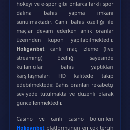
hokeyi ve e-spor gibi onlarca farklı spor
dalına bahis yapma imkanı
sunulmaktadır. Canlı bahis özelliği ile
maçlar devam ederken anlık oranlar
üzerinden kupon yapılabilmektedir.
Holiganbet
canlı maç izleme (live
streaming) özelliği sayesinde
kullanıcılar bahis yaptıkları
karşılaşmaları HD kalitede takip
edebilmektedir. Bahis oranları rekabetçi
seviyede tutulmakta ve düzenli olarak
güncellenmektedir.
Casino ve canlı casino bölümleri
Holiganbet
platformunun en çok tercih