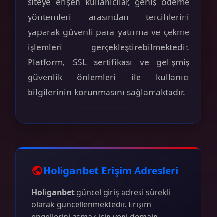
siteye erişen kullanıcılar, geniş ödeme
yöntemleri arasından tercihlerini
yaparak güvenli para yatırma ve çekme
işlemleri gerçekleştirebilmektedir.
Platform, SSL sertifikası ve gelişmiş
güvenlik önlemleri ile kullanıcı
bilgilerinin korunmasını sağlamaktadır.
Holiganbet Erişim Adresleri
Holiganbet
güncel giriş adresi sürekli
olarak güncellenmektedir. Erişim
engellerini aşmak için yeni domain