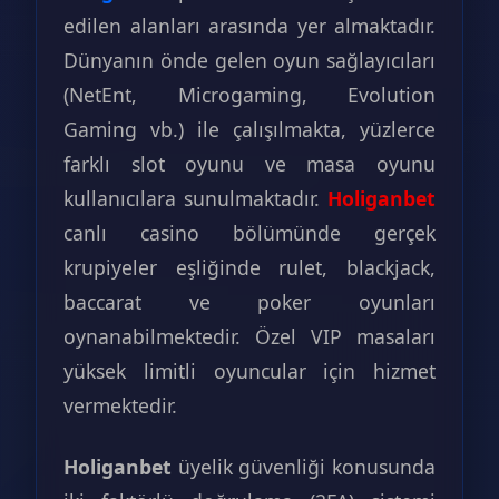
edilen alanları arasında yer almaktadır.
Dünyanın önde gelen oyun sağlayıcıları
(NetEnt, Microgaming, Evolution
Gaming vb.) ile çalışılmakta, yüzlerce
farklı slot oyunu ve masa oyunu
kullanıcılara sunulmaktadır.
Holiganbet
canlı casino bölümünde gerçek
krupiyeler eşliğinde rulet, blackjack,
baccarat ve poker oyunları
oynanabilmektedir. Özel VIP masaları
yüksek limitli oyuncular için hizmet
vermektedir.
Holiganbet
üyelik güvenliği konusunda