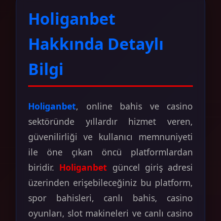
Holiganbet
Hakkında Detaylı
Bilgi
Holiganbet
, online bahis ve casino
sektöründe yıllardır hizmet veren,
güvenilirliği ve kullanıcı memnuniyeti
ile öne çıkan öncü platformlardan
biridir.
Holiganbet
güncel giriş adresi
üzerinden erişebileceğiniz bu platform,
spor bahisleri, canlı bahis, casino
oyunları, slot makineleri ve canlı casino