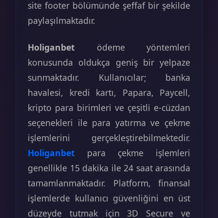
site footer bölümünde şeffaf bir şekilde
paylaşılmaktadır.
Holiganbet
ödeme yöntemleri
konusunda oldukça geniş bir yelpaze
sunmaktadır. Kullanıcılar; banka
havalesi, kredi kartı, Papara, Paycell,
kripto para birimleri ve çeşitli e-cüzdan
seçenekleri ile para yatırma ve çekme
işlemlerini gerçekleştirebilmektedir.
Holiganbet
para çekme işlemleri
genellikle 15 dakika ile 24 saat arasında
tamamlanmaktadır. Platform, finansal
işlemlerde kullanıcı güvenliğini en üst
düzeyde tutmak için 3D Secure ve