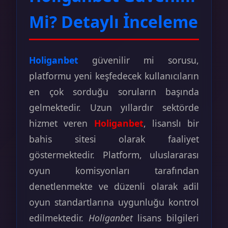
Mi? Detaylı İnceleme
Holiganbet
güvenilir mi sorusu,
platformu yeni keşfedecek kullanıcıların
en çok sorduğu soruların başında
gelmektedir. Uzun yıllardır sektörde
hizmet veren
Holiganbet
, lisanslı bir
bahis sitesi olarak faaliyet
göstermektedir. Platform, uluslararası
oyun komisyonları tarafından
denetlenmekte ve düzenli olarak adil
oyun standartlarına uygunluğu kontrol
edilmektedir.
Holiganbet
lisans bilgileri