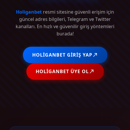
Holiganbet
resmi sitesine güvenli erişim için
güncel adres bilgileri, Telegram ve Twitter
kanalları. En hızlı ve güvenilir giriş yöntemleri
burada!
HOLIGANBET GIRIŞ YAP
HOLIGANBET ÜYE OL