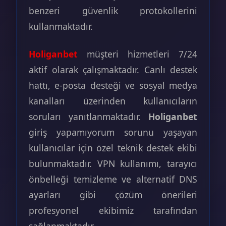
benzeri güvenlik protokollerini
kullanmaktadır.
Holiganbet
müşteri hizmetleri 7/24
aktif olarak çalışmaktadır. Canlı destek
hattı, e-posta desteği ve sosyal medya
kanalları üzerinden kullanıcıların
soruları yanıtlanmaktadır.
Holiganbet
giriş yapamıyorum sorunu yaşayan
kullanıcılar için özel teknik destek ekibi
bulunmaktadır. VPN kullanımı, tarayıcı
önbelleği temizleme ve alternatif DNS
ayarları gibi çözüm önerileri
profesyonel ekibimiz tarafından
sağlanmaktadır.