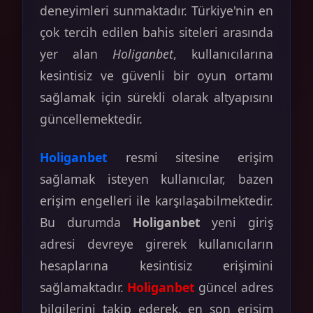
deneyimleri sunmaktadır. Türkiye'nin en
çok tercih edilen bahis siteleri arasında
yer alan
Holiganbet
, kullanıcılarına
kesintisiz ve güvenli bir oyun ortamı
sağlamak için sürekli olarak altyapısını
güncellemektedir.
Holiganbet
resmi sitesine erişim
sağlamak isteyen kullanıcılar, bazen
erişim engelleri ile karşılaşabilmektedir.
Bu durumda
Holiganbet
yeni giriş
adresi devreye girerek kullanıcıların
hesaplarına kesintisiz erişimini
sağlamaktadır.
Holiganbet
güncel adres
bilgilerini takip ederek, en son erişim