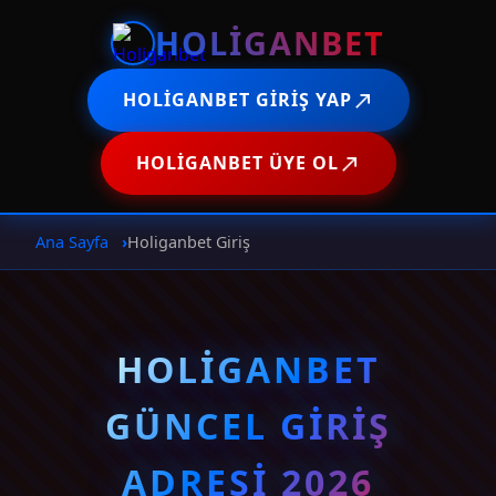
HOLIGANBET
HOLIGANBET GIRIŞ YAP
HOLIGANBET ÜYE OL
Ana Sayfa
Holiganbet Giriş
HOLIGANBET
GÜNCEL GIRIŞ
ADRESI 2026