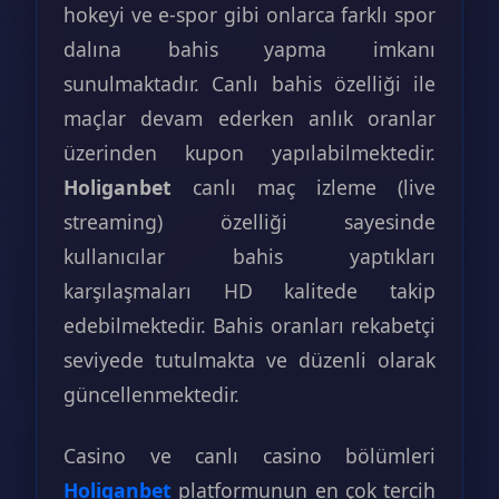
hokeyi ve e-spor gibi onlarca farklı spor
dalına bahis yapma imkanı
sunulmaktadır. Canlı bahis özelliği ile
maçlar devam ederken anlık oranlar
üzerinden kupon yapılabilmektedir.
Holiganbet
canlı maç izleme (live
streaming) özelliği sayesinde
kullanıcılar bahis yaptıkları
karşılaşmaları HD kalitede takip
edebilmektedir. Bahis oranları rekabetçi
seviyede tutulmakta ve düzenli olarak
güncellenmektedir.
Casino ve canlı casino bölümleri
Holiganbet
platformunun en çok tercih