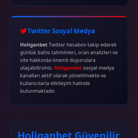
Twitter Sosyal Medya
Holiganbet
Twitter hesabını takip ederek
günlük bahis tahminleri, oran analizleri ve
site hakkında önemli duyurulara
ulaşabilirsiniz.
Holiganbet
sosyal medya
kanalları aktif olarak yönetilmekte ve
kullanıcılarla etkileşim halinde
bulunmaktadır.
Holiganbet Güvenilir