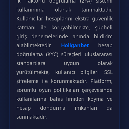
iki faktörlü doğrulama (2FA) sistemi
kullanımına olanak tanımaktadır.
Kullanıcılar hesaplarını ekstra güvenlik
katmanı ile koruyabilmekte, şüpheli
giriş denemelerinde anında bildirim
alabilmektedir.
Holiganbet
hesap
doğrulama (KYC) süreçleri uluslararası
standartlara uygun olarak
yürütülmekte, kullanıcı bilgileri SSL
şifreleme ile korunmaktadır. Platform,
sorumlu oyun politikaları çerçevesinde
kullanılarına bahis limitleri koyma ve
hesap dondurma imkanları da
sunmaktadır.