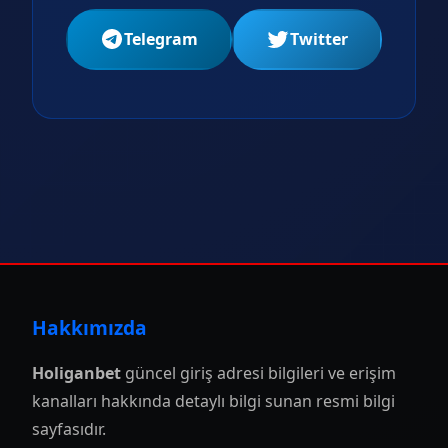
Telegram
Twitter
Hakkımızda
Holiganbet
güncel giriş adresi bilgileri ve erişim
kanalları hakkında detaylı bilgi sunan resmi bilgi
sayfasıdır.