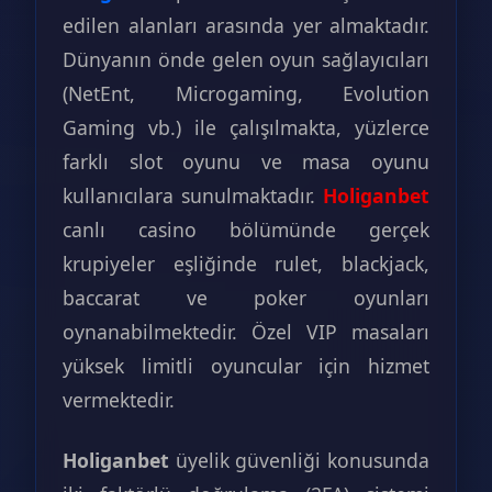
edilen alanları arasında yer almaktadır.
Dünyanın önde gelen oyun sağlayıcıları
(NetEnt, Microgaming, Evolution
Gaming vb.) ile çalışılmakta, yüzlerce
farklı slot oyunu ve masa oyunu
kullanıcılara sunulmaktadır.
Holiganbet
canlı casino bölümünde gerçek
krupiyeler eşliğinde rulet, blackjack,
baccarat ve poker oyunları
oynanabilmektedir. Özel VIP masaları
yüksek limitli oyuncular için hizmet
vermektedir.
Holiganbet
üyelik güvenliği konusunda