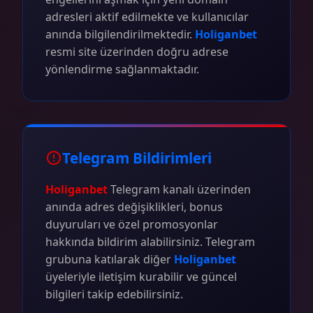
adresleri aktif edilmekte ve kullanıcılar
anında bilgilendirilmektedir.
Holiganbet
resmi site üzerinden doğru adrese
yönlendirme sağlanmaktadır.
Telegram Bildirimleri
Holiganbet
Telegram kanalı üzerinden
anında adres değişiklikleri, bonus
duyuruları ve özel promosyonlar
hakkında bildirim alabilirsiniz. Telegram
grubuna katılarak diğer
Holiganbet
üyeleriyle iletişim kurabilir ve güncel
bilgileri takip edebilirsiniz.