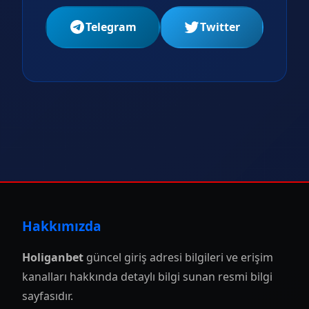
Telegram
Twitter
Hakkımızda
Holiganbet
güncel giriş adresi bilgileri ve erişim
kanalları hakkında detaylı bilgi sunan resmi bilgi
sayfasıdır.