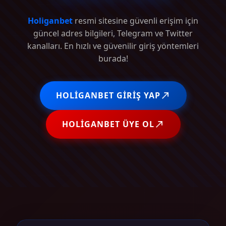
Holiganbet
resmi sitesine güvenli erişim için
güncel adres bilgileri, Telegram ve Twitter
kanalları. En hızlı ve güvenilir giriş yöntemleri
burada!
HOLIGANBET GIRIŞ YAP
HOLIGANBET ÜYE OL