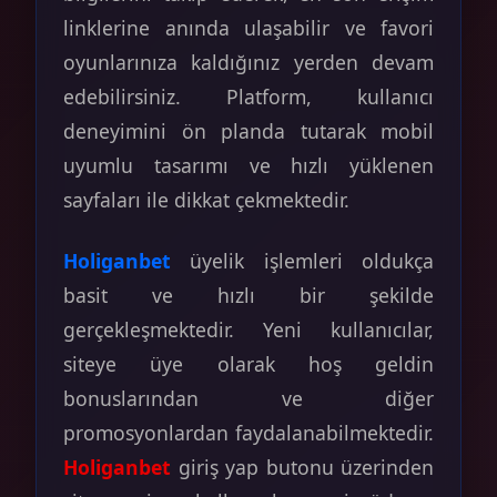
linklerine anında ulaşabilir ve favori
oyunlarınıza kaldığınız yerden devam
edebilirsiniz. Platform, kullanıcı
deneyimini ön planda tutarak mobil
uyumlu tasarımı ve hızlı yüklenen
sayfaları ile dikkat çekmektedir.
Holiganbet
üyelik işlemleri oldukça
basit ve hızlı bir şekilde
gerçekleşmektedir. Yeni kullanıcılar,
siteye üye olarak hoş geldin
bonuslarından ve diğer
promosyonlardan faydalanabilmektedir.
Holiganbet
giriş yap butonu üzerinden