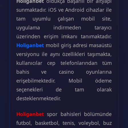
Holiganbet
oldukça başarılı bir altyapı
sunmaktadır. iOS ve Android cihazlar ile
tam uyumlu çalışan mobil site,
uygulama indirmeden tarayıcı
üzerinden erişim imkanı tanımaktadır.
Holiganbet
mobil giriş adresi masaüstü
versiyonu ile aynı özellikleri taşımakta,
kullanıcılar cep telefonlarından tüm
bahis ve casino oyunlarına
erişebilmektedir. Mobil ödeme
seçenekleri de tam olarak
desteklenmektedir.
Holiganbet
spor bahisleri bölümünde
futbol, basketbol, tenis, voleybol, buz