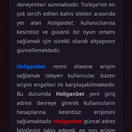
deneyimleri sunmaktadır. Türkiye'nin en
çok tercih edilen bahis siteleri arasında
yer alan
Holiganbet
, kullanıcılarına
kesintisiz ve güvenli bir oyun ortamı
sağlamak için sürekli olarak altyapısını
güncellemektedir.
Holiganbet
resmi sitesine erişim
sağlamak isteyen kullanıcılar, bazen
erişim engelleri ile karşılaşabilmektedir.
Bu durumda
Holiganbet
yeni giriş
adresi devreye girerek kullanıcıların
hesaplarına kesintisiz erişimini
sağlamaktadır.
Holiganbet
güncel adres
bilgilerini takip ederek, en son erişim