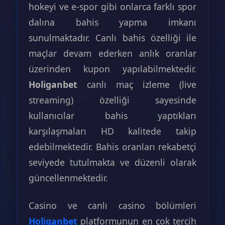
hokeyi ve e-spor gibi onlarca farklı spor
dalına bahis yapma imkanı
sunulmaktadır. Canlı bahis özelliği ile
maçlar devam ederken anlık oranlar
üzerinden kupon yapılabilmektedir.
Holiganbet
canlı maç izleme (live
streaming) özelliği sayesinde
kullanıcılar bahis yaptıkları
karşılaşmaları HD kalitede takip
edebilmektedir. Bahis oranları rekabetçi
seviyede tutulmakta ve düzenli olarak
güncellenmektedir.
Casino ve canlı casino bölümleri
Holiganbet
platformunun en çok tercih