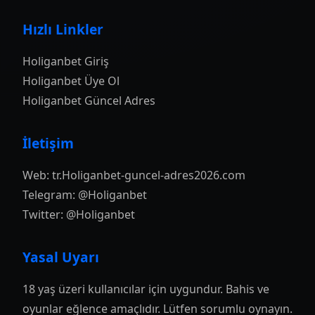
Hızlı Linkler
Holiganbet Giriş
Holiganbet Üye Ol
Holiganbet Güncel Adres
İletişim
Web:
tr.Holiganbet-guncel-adres2026.com
Telegram: @Holiganbet
Twitter: @Holiganbet
Yasal Uyarı
18 yaş üzeri kullanıcılar için uygundur. Bahis ve
oyunlar eğlence amaçlıdır. Lütfen sorumlu oynayın.