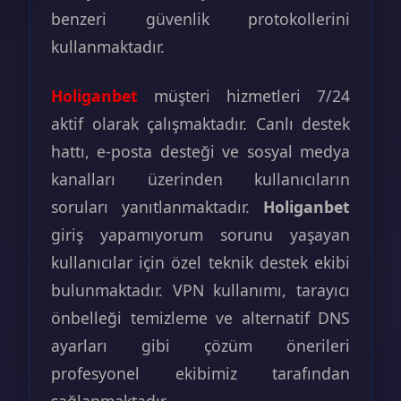
benzeri güvenlik protokollerini
kullanmaktadır.
Holiganbet
müşteri hizmetleri 7/24
aktif olarak çalışmaktadır. Canlı destek
hattı, e-posta desteği ve sosyal medya
kanalları üzerinden kullanıcıların
soruları yanıtlanmaktadır.
Holiganbet
giriş yapamıyorum sorunu yaşayan
kullanıcılar için özel teknik destek ekibi
bulunmaktadır. VPN kullanımı, tarayıcı
önbelleği temizleme ve alternatif DNS
ayarları gibi çözüm önerileri
profesyonel ekibimiz tarafından
sağlanmaktadır.