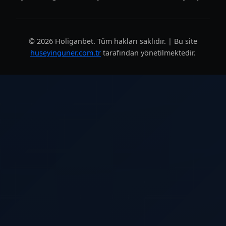
© 2026 Holiganbet. Tüm hakları saklıdır. | Bu site
huseyinguner.com.tr
tarafından yönetilmektedir.