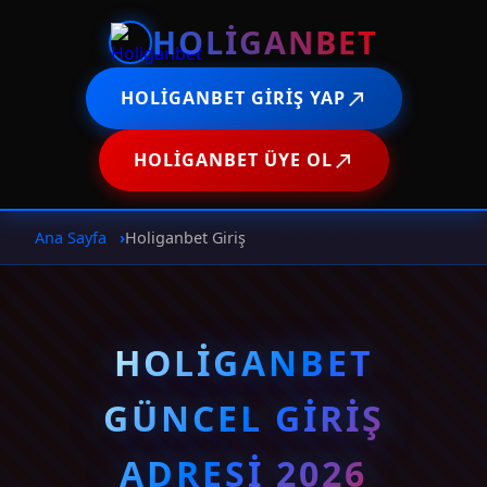
HOLIGANBET
HOLIGANBET GIRIŞ YAP
HOLIGANBET ÜYE OL
Ana Sayfa
Holiganbet Giriş
HOLIGANBET
GÜNCEL GIRIŞ
ADRESI 2026