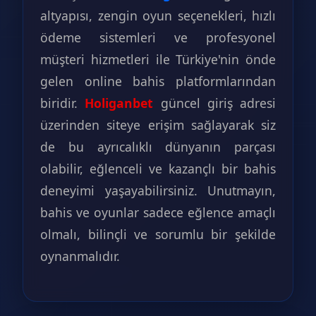
altyapısı, zengin oyun seçenekleri, hızlı
ödeme sistemleri ve profesyonel
müşteri hizmetleri ile Türkiye'nin önde
gelen online bahis platformlarından
biridir.
Holiganbet
güncel giriş adresi
üzerinden siteye erişim sağlayarak siz
de bu ayrıcalıklı dünyanın parçası
olabilir, eğlenceli ve kazançlı bir bahis
deneyimi yaşayabilirsiniz. Unutmayın,
bahis ve oyunlar sadece eğlence amaçlı
olmalı, bilinçli ve sorumlu bir şekilde
oynanmalıdır.