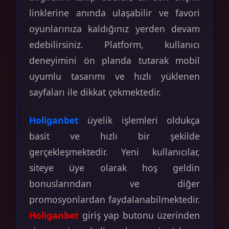
linklerine anında ulaşabilir ve favori
oyunlarınıza kaldığınız yerden devam
edebilirsiniz. Platform, kullanıcı
deneyimini ön planda tutarak mobil
uyumlu tasarımı ve hızlı yüklenen
sayfaları ile dikkat çekmektedir.
Holiganbet
üyelik işlemleri oldukça
basit ve hızlı bir şekilde
gerçekleşmektedir. Yeni kullanıcılar,
siteye üye olarak hoş geldin
bonuslarından ve diğer
promosyonlardan faydalanabilmektedir.
Holiganbet
giriş yap butonu üzerinden