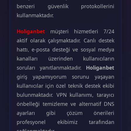
benzeri güvenlik protokollerini
kullanmaktadır.
Holiganbet
müşteri hizmetleri 7/24
aktif olarak çalışmaktadır. Canlı destek
hattı, e-posta desteği ve sosyal medya
kanalları üzerinden kullanıcıların
soruları yanıtlanmaktadır.
Holiganbet
giriş yapamıyorum sorunu yaşayan
kullanıcılar için özel teknik destek ekibi
bulunmaktadır. VPN kullanımı, tarayıcı
önbelleği temizleme ve alternatif DNS
ayarları gibi çözüm önerileri
profesyonel ekibimiz tarafından
sağlanmaktadır.