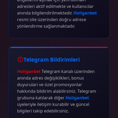
adresleri aktif edilmekte ve kullanıcılar
anında bilgilendirilmektedir.
Holiganbet
resmi site üzerinden doğru adrese
yönlendirme sağlanmaktadır.
Telegram Bildirimleri
Holiganbet
Telegram kanalı üzerinden
anında adres değişiklikleri, bonus
duyuruları ve özel promosyonlar
hakkında bildirim alabilirsiniz. Telegram
grubuna katılarak diğer
Holiganbet
üyeleriyle iletişim kurabilir ve güncel
bilgileri takip edebilirsiniz.