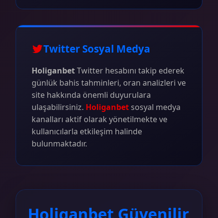
Twitter Sosyal Medya
Holiganbet
Twitter hesabını takip ederek
günlük bahis tahminleri, oran analizleri ve
site hakkında önemli duyurulara
ulaşabilirsiniz.
Holiganbet
sosyal medya
kanalları aktif olarak yönetilmekte ve
kullanıcılarla etkileşim halinde
bulunmaktadır.
Holiganbet Güvenilir