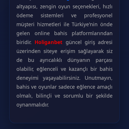
altyapısı, zengin oyun seçenekleri, hızlı
ödeme sistemleri ve profesyonel
müşteri hizmetleri ile Türkiye'nin önde
gelen online bahis platformlarından
biridir.
Holiganbet
güncel giriş adresi
üzerinden siteye erişim sağlayarak siz
de bu ayrıcalıklı dünyanın parçası
olabilir, eğlenceli ve kazançlı bir bahis
deneyimi yaşayabilirsiniz. Unutmayın,
bahis ve oyunlar sadece eğlence amaçlı
olmalı, bilinçli ve sorumlu bir şekilde
oynanmalıdır.