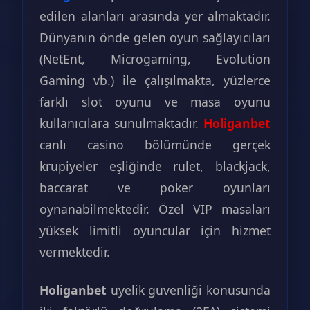
edilen alanları arasında yer almaktadır.
Dünyanın önde gelen oyun sağlayıcıları
(NetEnt, Microgaming, Evolution
Gaming vb.) ile çalışılmakta, yüzlerce
farklı slot oyunu ve masa oyunu
kullanıcılara sunulmaktadır.
Holiganbet
canlı casino bölümünde gerçek
krupiyeler eşliğinde rulet, blackjack,
baccarat ve poker oyunları
oynanabilmektedir. Özel VIP masaları
yüksek limitli oyuncular için hizmet
vermektedir.
Holiganbet
üyelik güvenliği konusunda