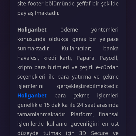
site footer bölümünde şeffaf bir şekilde
paylaşılmaktadır.
Holiganbet
ödeme yöntemleri
konusunda oldukça geniş bir yelpaze
sunmaktadır. Kullanıcılar; banka
havalesi, kredi kartı, Papara, Paycell,
kripto para birimleri ve çeşitli e-cüzdan
seçenekleri ile para yatırma ve çekme
işlemlerini gerçekleştirebilmektedir.
Holiganbet
para çekme işlemleri
genellikle 15 dakika ile 24 saat arasında
tamamlanmaktadır. Platform, finansal
işlemlerde kullanıcı güvenliğini en üst
düzeyde tutmak için 3D Secure ve