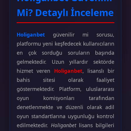
Mi? Detaylı İnceleme
Holiganbet
güvenilir mi sorusu,
platformu yeni keşfedecek kullanıcıların
en çok sorduğu soruların başında
gelmektedir. Uzun yıllardır sektörde
hizmet veren
Holiganbet
, lisanslı bir
bahis sitesi olarak faaliyet
göstermektedir. Platform, uluslararası
oyun komisyonları tarafından
denetlenmekte ve düzenli olarak adil
oyun standartlarına uygunluğu kontrol
edilmektedir.
Holiganbet
lisans bilgileri