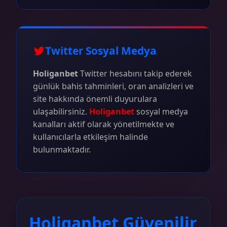
Twitter Sosyal Medya
Holiganbet
Twitter hesabını takip ederek
günlük bahis tahminleri, oran analizleri ve
site hakkında önemli duyurulara
ulaşabilirsiniz.
Holiganbet
sosyal medya
kanalları aktif olarak yönetilmekte ve
kullanıcılarla etkileşim halinde
bulunmaktadır.
Holiganbet Güvenilir