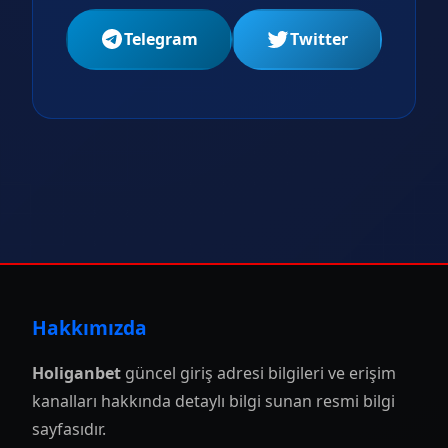
Telegram
Twitter
Hakkımızda
Holiganbet
güncel giriş adresi bilgileri ve erişim
kanalları hakkında detaylı bilgi sunan resmi bilgi
sayfasıdır.