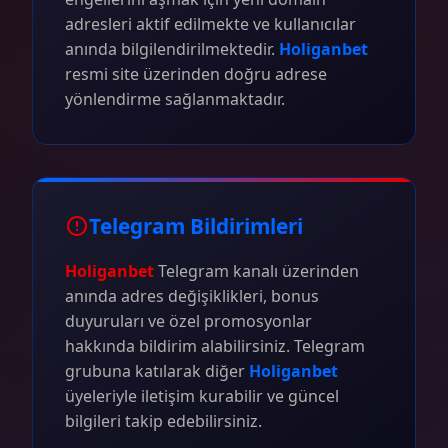
adresleri aktif edilmekte ve kullanıcılar
anında bilgilendirilmektedir.
Holiganbet
resmi site üzerinden doğru adrese
yönlendirme sağlanmaktadır.
Telegram Bildirimleri
Holiganbet
Telegram kanalı üzerinden
anında adres değişiklikleri, bonus
duyuruları ve özel promosyonlar
hakkında bildirim alabilirsiniz. Telegram
grubuna katılarak diğer
Holiganbet
üyeleriyle iletişim kurabilir ve güncel
bilgileri takip edebilirsiniz.