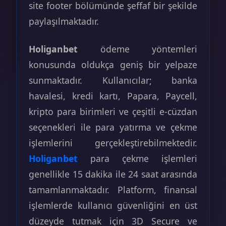
site footer bölümünde şeffaf bir şekilde
paylaşılmaktadır.
Holiganbet
ödeme yöntemleri
konusunda oldukça geniş bir yelpaze
sunmaktadır. Kullanıcılar; banka
havalesi, kredi kartı, Papara, Paycell,
kripto para birimleri ve çeşitli e-cüzdan
seçenekleri ile para yatırma ve çekme
işlemlerini gerçekleştirebilmektedir.
Holiganbet
para çekme işlemleri
genellikle 15 dakika ile 24 saat arasında
tamamlanmaktadır. Platform, finansal
işlemlerde kullanıcı güvenliğini en üst
düzeyde tutmak için 3D Secure ve