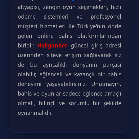
altyapısı, zengin oyun seçenekleri, hızlı
ödeme sistemleri ve profesyonel
müşteri hizmetleri ile Türkiye'nin önde
gelen online bahis platformlarından
biridir.
Holiganbet
güncel giriş adresi
üzerinden siteye erişim sağlayarak siz
de bu ayrıcalıklı dünyanın parçası
olabilir, eğlenceli ve kazançlı bir bahis
deneyimi yaşayabilirsiniz. Unutmayın,
bahis ve oyunlar sadece eğlence amaçlı
olmalı, bilinçli ve sorumlu bir şekilde
oynanmalıdır.