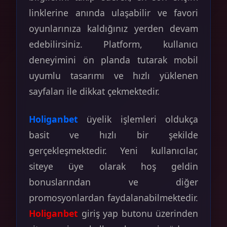
linklerine anında ulaşabilir ve favori
oyunlarınıza kaldığınız yerden devam
edebilirsiniz. Platform, kullanıcı
deneyimini ön planda tutarak mobil
uyumlu tasarımı ve hızlı yüklenen
sayfaları ile dikkat çekmektedir.
Holiganbet
üyelik işlemleri oldukça
basit ve hızlı bir şekilde
gerçekleşmektedir. Yeni kullanıcılar,
siteye üye olarak hoş geldin
bonuslarından ve diğer
promosyonlardan faydalanabilmektedir.
Holiganbet
giriş yap butonu üzerinden