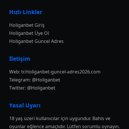
Hızlı Linkler
Holiganbet Giriş
Holiganbet Üye Ol
Holiganbet Güncel Adres
İletişim
Web:
tr.Holiganbet-guncel-adres2026.com
Telegram: @Holiganbet
Twitter: @Holiganbet
Yasal Uyarı
18 yaş üzeri kullanıcılar için uygundur. Bahis ve
oyunlar eğlence amaçlıdır. Lütfen sorumlu oynayın.