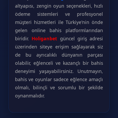
altyapısı, zengin oyun seçenekleri, hızlı
ödeme sistemleri ve profesyonel
müşteri hizmetleri ile Türkiye'nin önde
gelen online bahis platformlarından
biridir.
Holiganbet
güncel giriş adresi
üzerinden siteye erişim sağlayarak siz
de bu ayrıcalıklı dünyanın parçası
olabilir, eğlenceli ve kazançlı bir bahis
deneyimi yaşayabilirsiniz. Unutmayın,
bahis ve oyunlar sadece eğlence amaçlı
olmalı, bilinçli ve sorumlu bir şekilde
oynanmalıdır.