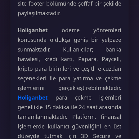
site footer bölümünde şeffaf bir şekilde
paylaşılmaktadır.
Holiganbet
ödeme yöntemleri
konusunda oldukça geniş bir yelpaze
sunmaktadır. Kullanıcılar; banka
havalesi, kredi kartı, Papara, Paycell,
kripto para birimleri ve çeşitli e-cüzdan
seçenekleri ile para yatırma ve çekme
işlemlerini gerçekleştirebilmektedir.
Holiganbet
para çekme işlemleri
genellikle 15 dakika ile 24 saat arasında
tamamlanmaktadır. Platform, finansal
işlemlerde kullanıcı güvenliğini en üst
düzeyde tutmak için 3D Secure ve