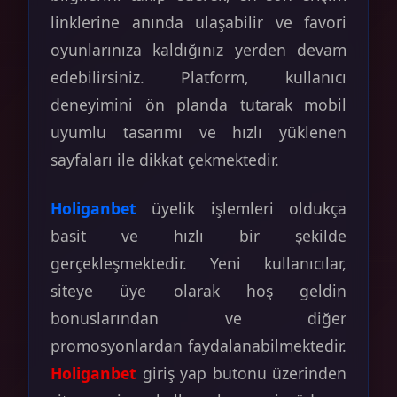
linklerine anında ulaşabilir ve favori
oyunlarınıza kaldığınız yerden devam
edebilirsiniz. Platform, kullanıcı
deneyimini ön planda tutarak mobil
uyumlu tasarımı ve hızlı yüklenen
sayfaları ile dikkat çekmektedir.
Holiganbet
üyelik işlemleri oldukça
basit ve hızlı bir şekilde
gerçekleşmektedir. Yeni kullanıcılar,
siteye üye olarak hoş geldin
bonuslarından ve diğer
promosyonlardan faydalanabilmektedir.
Holiganbet
giriş yap butonu üzerinden