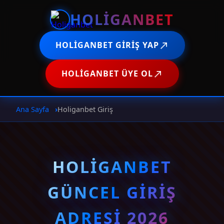
HOLIGANBET
HOLIGANBET GIRIŞ YAP
HOLIGANBET ÜYE OL
Ana Sayfa
Holiganbet Giriş
HOLIGANBET
GÜNCEL GIRIŞ
ADRESI 2026