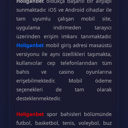
Holiganbet
oldukça başarılı bir altyapı
sunmaktadır. iOS ve Android cihazlar ile
tam uyumlu çalışan mobil site,
uygulama indirmeden tarayıcı
üzerinden erişim imkanı tanımaktadır.
Holiganbet
mobil giriş adresi masaüstü
versiyonu ile aynı özellikleri taşımakta,
kullanıcılar cep telefonlarından tüm
bahis ve casino oyunlarına
erişebilmektedir. Mobil ödeme
seçenekleri de tam olarak
desteklenmektedir.
Holiganbet
spor bahisleri bölümünde
futbol, basketbol, tenis, voleybol, buz