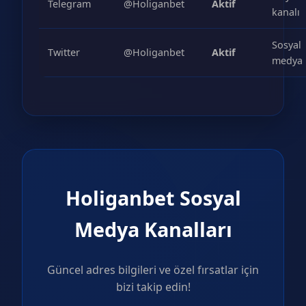
Telegram
@Holiganbet
Aktif
kanalı
Sosyal
Twitter
@Holiganbet
Aktif
medya
Holiganbet Sosyal
Medya Kanalları
Güncel adres bilgileri ve özel fırsatlar için
bizi takip edin!