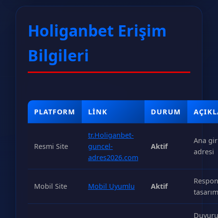
Holiganbet Erişim
Bilgileri
PLATFORM
LINK
DURUM
AÇIK
tr.Holiganbet-
Ana gir
Resmi Site
guncel-
Aktif
adresi
adres2026.com
Respon
Mobil Site
Mobil Uyumlu
Aktif
tasarı
Duyur