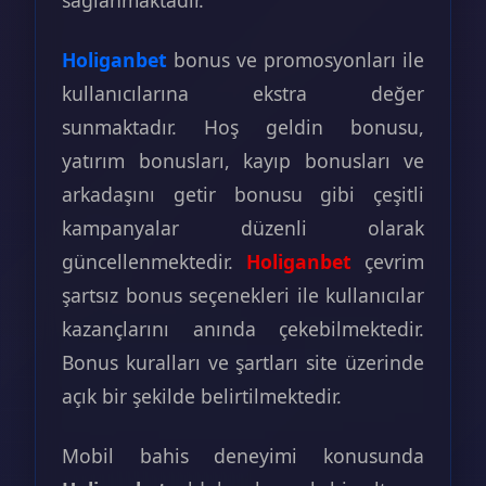
Holiganbet
bonus ve promosyonları ile
kullanıcılarına ekstra değer
sunmaktadır. Hoş geldin bonusu,
yatırım bonusları, kayıp bonusları ve
arkadaşını getir bonusu gibi çeşitli
kampanyalar düzenli olarak
güncellenmektedir.
Holiganbet
çevrim
şartsız bonus seçenekleri ile kullanıcılar
kazançlarını anında çekebilmektedir.
Bonus kuralları ve şartları site üzerinde
açık bir şekilde belirtilmektedir.
Mobil bahis deneyimi konusunda