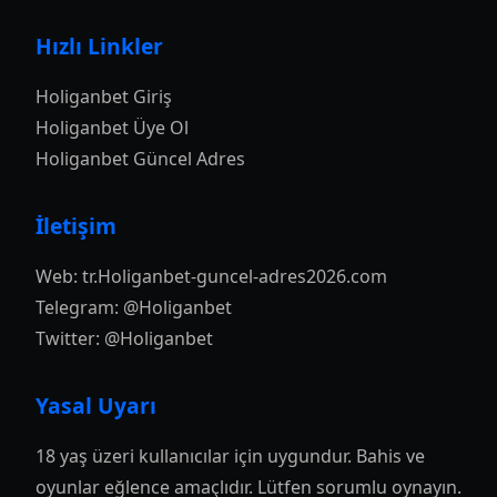
Hızlı Linkler
Holiganbet Giriş
Holiganbet Üye Ol
Holiganbet Güncel Adres
İletişim
Web:
tr.Holiganbet-guncel-adres2026.com
Telegram: @Holiganbet
Twitter: @Holiganbet
Yasal Uyarı
18 yaş üzeri kullanıcılar için uygundur. Bahis ve
oyunlar eğlence amaçlıdır. Lütfen sorumlu oynayın.