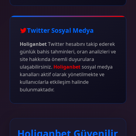
Twitter Sosyal Medya
Holiganbet
Twitter hesabını takip ederek
günlük bahis tahminleri, oran analizleri ve
site hakkında önemli duyurulara
ulaşabilirsiniz.
Holiganbet
sosyal medya
kanalları aktif olarak yönetilmekte ve
kullanıcılarla etkileşim halinde
bulunmaktadır.
Holiganbet Güvenilir