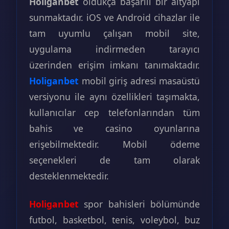
Holiganbet
oldukça başarılı bir altyapı
sunmaktadır. iOS ve Android cihazlar ile
tam uyumlu çalışan mobil site,
uygulama indirmeden tarayıcı
üzerinden erişim imkanı tanımaktadır.
Holiganbet
mobil giriş adresi masaüstü
versiyonu ile aynı özellikleri taşımakta,
kullanıcılar cep telefonlarından tüm
bahis ve casino oyunlarına
erişebilmektedir. Mobil ödeme
seçenekleri de tam olarak
desteklenmektedir.
Holiganbet
spor bahisleri bölümünde
futbol, basketbol, tenis, voleybol, buz