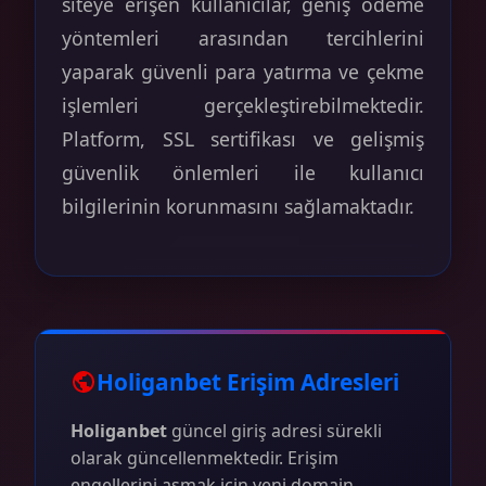
siteye erişen kullanıcılar, geniş ödeme
yöntemleri arasından tercihlerini
yaparak güvenli para yatırma ve çekme
işlemleri gerçekleştirebilmektedir.
Platform, SSL sertifikası ve gelişmiş
güvenlik önlemleri ile kullanıcı
bilgilerinin korunmasını sağlamaktadır.
Holiganbet Erişim Adresleri
Holiganbet
güncel giriş adresi sürekli
olarak güncellenmektedir. Erişim
engellerini aşmak için yeni domain