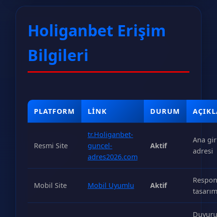
Holiganbet Erişim
Bilgileri
PLATFORM
LINK
DURUM
AÇIK
tr.Holiganbet-
Ana gir
Resmi Site
guncel-
Aktif
adresi
adres2026.com
Respon
Mobil Site
Mobil Uyumlu
Aktif
tasarı
Duyur