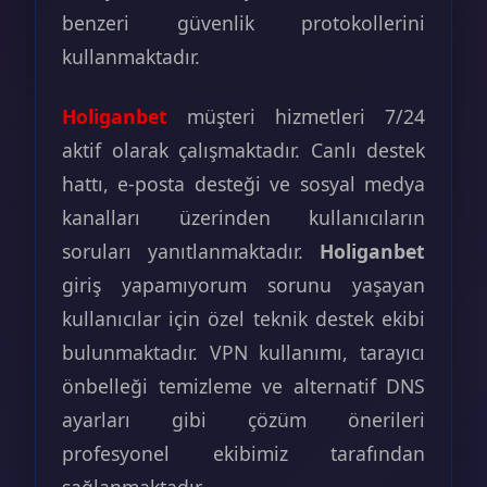
benzeri güvenlik protokollerini
kullanmaktadır.
Holiganbet
müşteri hizmetleri 7/24
aktif olarak çalışmaktadır. Canlı destek
hattı, e-posta desteği ve sosyal medya
kanalları üzerinden kullanıcıların
soruları yanıtlanmaktadır.
Holiganbet
giriş yapamıyorum sorunu yaşayan
kullanıcılar için özel teknik destek ekibi
bulunmaktadır. VPN kullanımı, tarayıcı
önbelleği temizleme ve alternatif DNS
ayarları gibi çözüm önerileri
profesyonel ekibimiz tarafından
sağlanmaktadır.