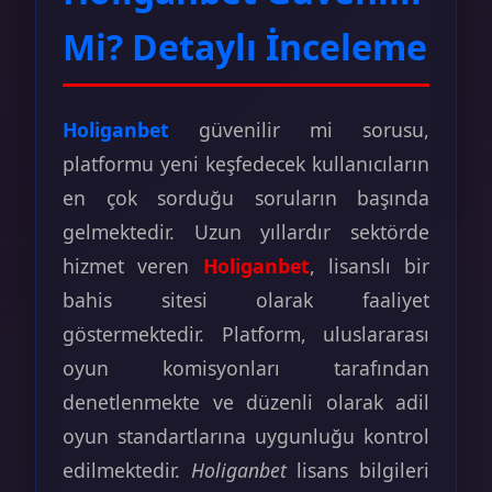
Mi? Detaylı İnceleme
Holiganbet
güvenilir mi sorusu,
platformu yeni keşfedecek kullanıcıların
en çok sorduğu soruların başında
gelmektedir. Uzun yıllardır sektörde
hizmet veren
Holiganbet
, lisanslı bir
bahis sitesi olarak faaliyet
göstermektedir. Platform, uluslararası
oyun komisyonları tarafından
denetlenmekte ve düzenli olarak adil
oyun standartlarına uygunluğu kontrol
edilmektedir.
Holiganbet
lisans bilgileri