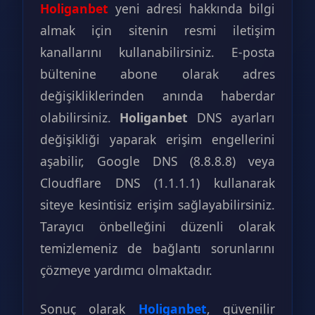
Holiganbet
yeni adresi hakkında bilgi
almak için sitenin resmi iletişim
kanallarını kullanabilirsiniz. E-posta
bültenine abone olarak adres
değişikliklerinden anında haberdar
olabilirsiniz.
Holiganbet
DNS ayarları
değişikliği yaparak erişim engellerini
aşabilir, Google DNS (8.8.8.8) veya
Cloudflare DNS (1.1.1.1) kullanarak
siteye kesintisiz erişim sağlayabilirsiniz.
Tarayıcı önbelleğini düzenli olarak
temizlemeniz de bağlantı sorunlarını
çözmeye yardımcı olmaktadır.
Sonuç olarak
Holiganbet
, güvenilir