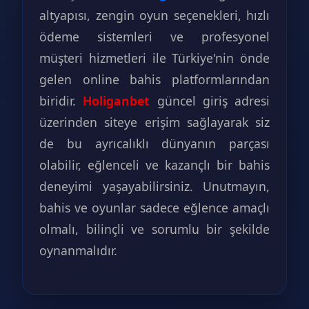
altyapısı, zengin oyun seçenekleri, hızlı
ödeme sistemleri ve profesyonel
müşteri hizmetleri ile Türkiye'nin önde
gelen online bahis platformlarından
biridir.
Holiganbet
güncel giriş adresi
üzerinden siteye erişim sağlayarak siz
de bu ayrıcalıklı dünyanın parçası
olabilir, eğlenceli ve kazançlı bir bahis
deneyimi yaşayabilirsiniz. Unutmayın,
bahis ve oyunlar sadece eğlence amaçlı
olmalı, bilinçli ve sorumlu bir şekilde
oynanmalıdır.