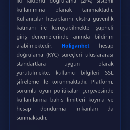
iki faktörlü doğrulama (2FA) sistemi
kullanımına olanak tanımaktadır.
Kullanıcılar hesaplarını ekstra güvenlik
katmanı ile koruyabilmekte, şüpheli
giriş denemelerinde anında bildirim
alabilmektedir.
Holiganbet
hesap
doğrulama (KYC) süreçleri uluslararası
standartlara uygun olarak
yürütülmekte, kullanıcı bilgileri SSL
şifreleme ile korunmaktadır. Platform,
sorumlu oyun politikaları çerçevesinde
kullanılarına bahis limitleri koyma ve
hesap dondurma imkanları da
sunmaktadır.