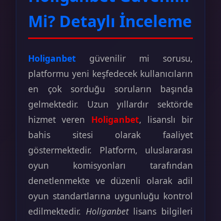
Mi? Detaylı İnceleme
Holiganbet
güvenilir mi sorusu,
platformu yeni keşfedecek kullanıcıların
en çok sorduğu soruların başında
gelmektedir. Uzun yıllardır sektörde
hizmet veren
Holiganbet
, lisanslı bir
bahis sitesi olarak faaliyet
göstermektedir. Platform, uluslararası
oyun komisyonları tarafından
denetlenmekte ve düzenli olarak adil
oyun standartlarına uygunluğu kontrol
edilmektedir.
Holiganbet
lisans bilgileri