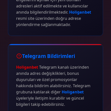
adresleri aktif edilmekte ve kullanıcılar
anında bilgilendirilmektedir.
Holiganbet
resmi site üzerinden doğru adrese
yönlendirme sağlanmaktadır.
Telegram Bildirimleri
Holiganbet
Telegram kanalı üzerinden
anında adres değişiklikleri, bonus
duyuruları ve özel promosyonlar
hakkında bildirim alabilirsiniz. Telegram
grubuna katılarak diğer
Holiganbet
üyeleriyle iletişim kurabilir ve güncel
bilgileri takip edebilirsiniz.