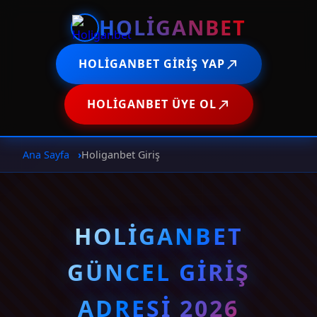
HOLIGANBET
HOLIGANBET GIRIŞ YAP
HOLIGANBET ÜYE OL
Ana Sayfa
Holiganbet Giriş
HOLIGANBET
GÜNCEL GIRIŞ
ADRESI 2026