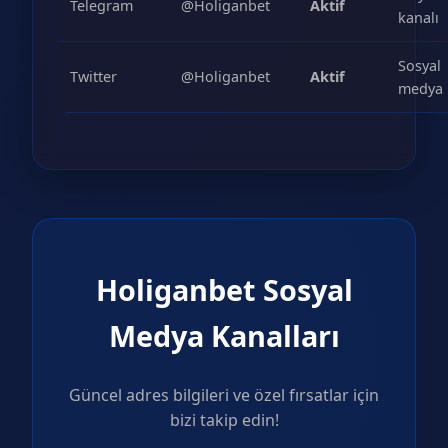
Telegram
@Holiganbet
Aktif
kanalı
Sosyal
Twitter
@Holiganbet
Aktif
medya
Holiganbet Sosyal
Medya Kanalları
Güncel adres bilgileri ve özel fırsatlar için
bizi takip edin!