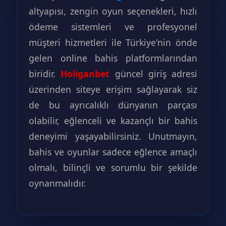
altyapısı, zengin oyun seçenekleri, hızlı
ödeme sistemleri ve profesyonel
müşteri hizmetleri ile Türkiye'nin önde
gelen online bahis platformlarından
biridir.
Holiganbet
güncel giriş adresi
üzerinden siteye erişim sağlayarak siz
de bu ayrıcalıklı dünyanın parçası
olabilir, eğlenceli ve kazançlı bir bahis
deneyimi yaşayabilirsiniz. Unutmayın,
bahis ve oyunlar sadece eğlence amaçlı
olmalı, bilinçli ve sorumlu bir şekilde
oynanmalıdır.