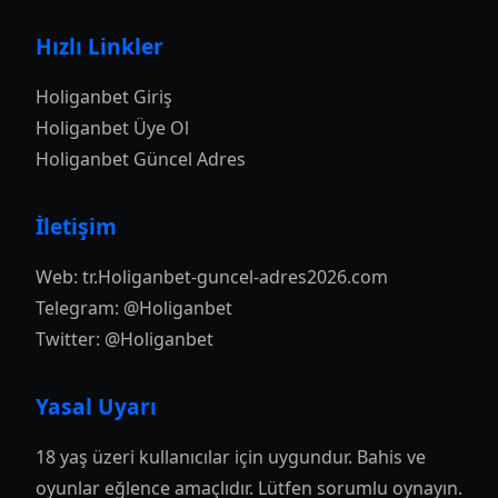
Hızlı Linkler
Holiganbet Giriş
Holiganbet Üye Ol
Holiganbet Güncel Adres
İletişim
Web:
tr.Holiganbet-guncel-adres2026.com
Telegram: @Holiganbet
Twitter: @Holiganbet
Yasal Uyarı
18 yaş üzeri kullanıcılar için uygundur. Bahis ve
oyunlar eğlence amaçlıdır. Lütfen sorumlu oynayın.