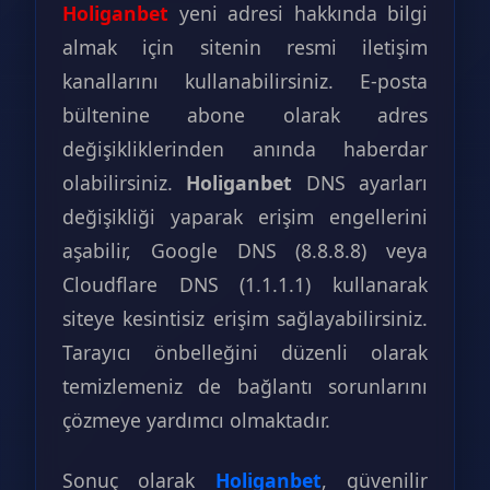
Holiganbet
yeni adresi hakkında bilgi
almak için sitenin resmi iletişim
kanallarını kullanabilirsiniz. E-posta
bültenine abone olarak adres
değişikliklerinden anında haberdar
olabilirsiniz.
Holiganbet
DNS ayarları
değişikliği yaparak erişim engellerini
aşabilir, Google DNS (8.8.8.8) veya
Cloudflare DNS (1.1.1.1) kullanarak
siteye kesintisiz erişim sağlayabilirsiniz.
Tarayıcı önbelleğini düzenli olarak
temizlemeniz de bağlantı sorunlarını
çözmeye yardımcı olmaktadır.
Sonuç olarak
Holiganbet
, güvenilir