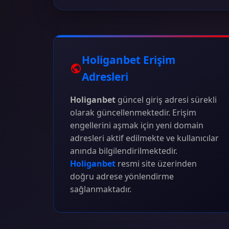
Holiganbet Erişim
Adresleri
Holiganbet
güncel giriş adresi sürekli
olarak güncellenmektedir. Erişim
engellerini aşmak için yeni domain
adresleri aktif edilmekte ve kullanıcılar
anında bilgilendirilmektedir.
Holiganbet
resmi site üzerinden
doğru adrese yönlendirme
sağlanmaktadır.