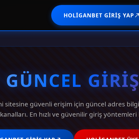
HOLIGANBET GIRIŞ YAP
GÜNCEL GIRIŞ
 sitesine güvenli erişim için güncel adres bilg
kanalları. En hızlı ve güvenilir giriş yöntemler