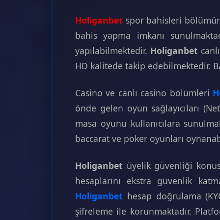
Holiganbet
spor bahisleri bölümünd
bahis yapma imkanı sunulmaktad
yapılabilmektedir.
Holiganbet
canlı
HD kalitede takip edebilmektedir. B
Casino ve canlı casino bölümleri
H
önde gelen oyun sağlayıcıları (Net
masa oyunu kullanıcılara sunulma
baccarat ve poker oyunları oynanabi
Holiganbet
üyelik güvenliği konus
hesaplarını ekstra güvenlik katm
Holiganbet
hesap doğrulama (KYC) 
şifreleme ile korunmaktadır. Platf