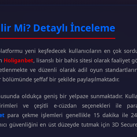
lir Mi? Detaylı İnceleme
latformu yeni keşfedecek kullanıcıların en çok sord
en
Holiganbet
, lisanslı bir bahis sitesi olarak faaliyet
tlenmekte ve düzenli olarak adil oyun standartları
er bölümünde şeffaf bir şekilde paylaşılmaktadır.
unda oldukça geniş bir yelpaze sunmaktadır. Kullanıc
irimleri ve çeşitli e-cüzdan seçenekleri ile pa
et
para çekme işlemleri genellikle 15 dakika ile 2
anıcı güvenliğini en üst düzeyde tutmak için 3D Secure