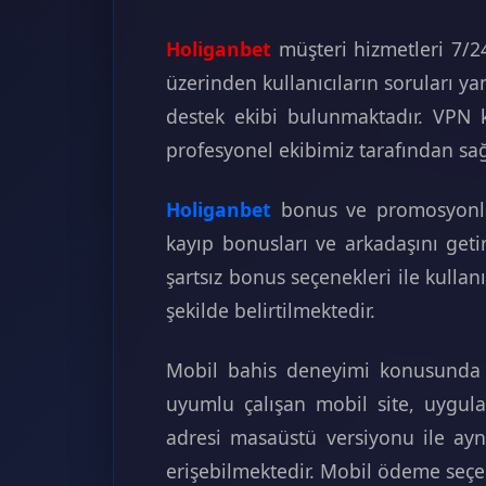
Holiganbet
müşteri hizmetleri 7/24
üzerinden kullanıcıların soruları y
destek ekibi bulunmaktadır. VPN k
profesyonel ekibimiz tarafından sa
Holiganbet
bonus ve promosyonları
kayıp bonusları ve arkadaşını get
şartsız bonus seçenekleri ile kullan
şekilde belirtilmektedir.
Mobil bahis deneyimi konusund
uyumlu çalışan mobil site, uygul
adresi masaüstü versiyonu ile aynı
erişebilmektedir. Mobil ödeme seçe