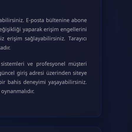
nabilirsiniz. E-posta bültenine abone
ğişikliği yaparak erişim engellerini
z erişim sağlayabilirsiniz. Tarayıcı
adır.
 sistemleri ve profesyonel müşteri
üncel giriş adresi üzerinden siteye
bir bahis deneyimi yaşayabilirsiniz.
e oynanmalıdır.