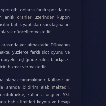
spor gibi onlarca farklı spor dalına
n anlık oranlar üzerinden kupon
cılar bahis yaptıkları karşılaşmaları
 olarak güncellenmektedir.
 arasında yer almaktadır. Dünyanın
akta, yüzlerce farklı slot oyunu ve
iyeler eşliğinde rulet, blackjack,
için hizmet vermektedir.
a olanak tanımaktadır. Kullanıcılar
e anında bildirim alabilmektedir.
ütülmekte, kullanıcı bilgileri SSL
rına bahis limitleri koyma ve hesap