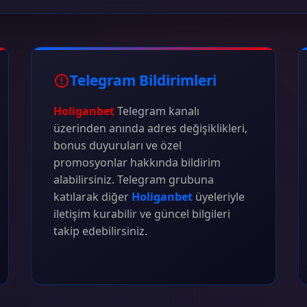
Telegram Bildirimleri
Holiganbet
Telegram kanalı
üzerinden anında adres değişiklikleri,
bonus duyuruları ve özel
promosyonlar hakkında bildirim
alabilirsiniz. Telegram grubuna
katılarak diğer
Holiganbet
üyeleriyle
iletişim kurabilir ve güncel bilgileri
takip edebilirsiniz.