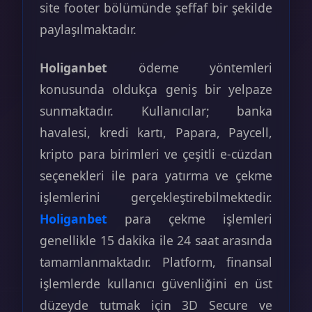
site footer bölümünde şeffaf bir şekilde
paylaşılmaktadır.
Holiganbet
ödeme yöntemleri
konusunda oldukça geniş bir yelpaze
sunmaktadır. Kullanıcılar; banka
havalesi, kredi kartı, Papara, Paycell,
kripto para birimleri ve çeşitli e-cüzdan
seçenekleri ile para yatırma ve çekme
işlemlerini gerçekleştirebilmektedir.
Holiganbet
para çekme işlemleri
genellikle 15 dakika ile 24 saat arasında
tamamlanmaktadır. Platform, finansal
işlemlerde kullanıcı güvenliğini en üst
düzeyde tutmak için 3D Secure ve