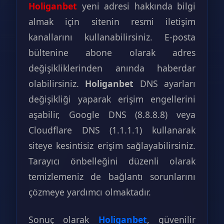
Holiganbet
yeni adresi hakkında bilgi
almak için sitenin resmi iletişim
kanallarını kullanabilirsiniz. E-posta
bültenine abone olarak adres
değişikliklerinden anında haberdar
olabilirsiniz.
Holiganbet
DNS ayarları
değişikliği yaparak erişim engellerini
aşabilir, Google DNS (8.8.8.8) veya
Cloudflare DNS (1.1.1.1) kullanarak
siteye kesintisiz erişim sağlayabilirsiniz.
Tarayıcı önbelleğini düzenli olarak
temizlemeniz de bağlantı sorunlarını
çözmeye yardımcı olmaktadır.
Sonuç olarak
Holiganbet
, güvenilir