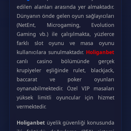
edilen alanları arasında yer almaktadır.
Dünyanın önde gelen oyun sağlayıcıları
(NetEnt, Microgaming, Evolution
Gaming vb.) ile çalışılmakta, yüzlerce
farklı slot oyunu ve masa oyunu
kullanıcılara sunulmaktadır.
Holiganbet
canlı casino bölümünde gerçek
krupiyeler eşliğinde rulet, blackjack,
baccarat ve poker oyunları
oynanabilmektedir. Özel VIP masaları
yüksek limitli oyuncular için hizmet
vermektedir.
Holiganbet
üyelik güvenliği konusunda