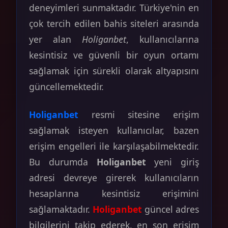
deneyimleri sunmaktadır. Türkiye'nin en
çok tercih edilen bahis siteleri arasında
yer alan
Holiganbet
, kullanıcılarına
kesintisiz ve güvenli bir oyun ortamı
sağlamak için sürekli olarak altyapısını
güncellemektedir.
Holiganbet
resmi sitesine erişim
sağlamak isteyen kullanıcılar, bazen
erişim engelleri ile karşılaşabilmektedir.
Bu durumda
Holiganbet
yeni giriş
adresi devreye girerek kullanıcıların
hesaplarına kesintisiz erişimini
sağlamaktadır.
Holiganbet
güncel adres
bilgilerini takip ederek, en son erişim