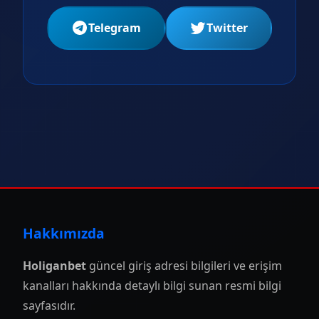
Telegram
Twitter
Hakkımızda
Holiganbet
güncel giriş adresi bilgileri ve erişim
kanalları hakkında detaylı bilgi sunan resmi bilgi
sayfasıdır.