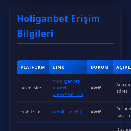
Holiganbet Erişim
Bilgileri
PLATFORM
LINK
DURUM
AÇIK
tr.Holiganbet-
Ana gir
Resmi Site
guncel-
Aktif
adresi
adres2026.com
Respon
Mobil Site
Mobil Uyumlu
Aktif
tasarı
Duyur