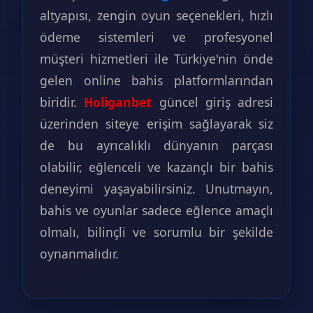
altyapısı, zengin oyun seçenekleri, hızlı
ödeme sistemleri ve profesyonel
müşteri hizmetleri ile Türkiye'nin önde
gelen online bahis platformlarından
biridir.
Holiganbet
güncel giriş adresi
üzerinden siteye erişim sağlayarak siz
de bu ayrıcalıklı dünyanın parçası
olabilir, eğlenceli ve kazançlı bir bahis
deneyimi yaşayabilirsiniz. Unutmayın,
bahis ve oyunlar sadece eğlence amaçlı
olmalı, bilinçli ve sorumlu bir şekilde
oynanmalıdır.