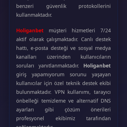
benzeri güvenlik protokollerini
kullanmaktadır.
Holiganbet
müşteri hizmetleri 7/24
aktif olarak çalışmaktadır. Canlı destek
hattı, e-posta desteği ve sosyal medya
kanalları üzerinden kullanıcıların
soruları yanıtlanmaktadır.
Holiganbet
giriş yapamıyorum sorunu yaşayan
kullanıcılar için özel teknik destek ekibi
bulunmaktadır. VPN kullanımı, tarayıcı
önbelleği temizleme ve alternatif DNS
ayarları gibi çözüm önerileri
profesyonel ekibimiz tarafından
sağlanmaktadır.