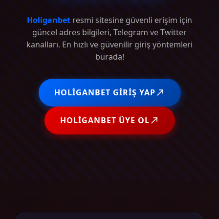
Holiganbet
resmi sitesine güvenli erişim için
güncel adres bilgileri, Telegram ve Twitter
kanalları. En hızlı ve güvenilir giriş yöntemleri
burada!
HOLIGANBET GIRIŞ YAP
HOLIGANBET ÜYE OL