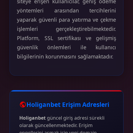
siteye erişen kullanıcılar, geniş ödeme
yöntemleri arasından tercihlerini
yaparak güvenli para yatırma ve çekme
işlemleri gerçekleştirebilmektedir.
Platform, SSL sertifikası ve gelişmiş
güvenlik önlemleri ile kullanıcı
bilgilerinin korunmasını sağlamaktadır.
Holiganbet Erişim Adresleri
Holiganbet
güncel giriş adresi sürekli
olarak güncellenmektedir. Erişim
engellerini aşmak için yeni domain