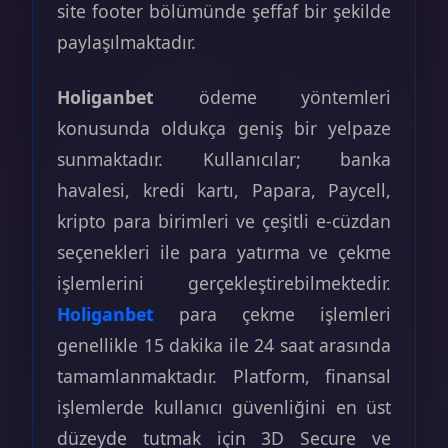
site footer bölümünde şeffaf bir şekilde
paylaşılmaktadır.
Holiganbet
ödeme yöntemleri
konusunda oldukça geniş bir yelpaze
sunmaktadır. Kullanıcılar; banka
havalesi, kredi kartı, Papara, Paycell,
kripto para birimleri ve çeşitli e-cüzdan
seçenekleri ile para yatırma ve çekme
işlemlerini gerçekleştirebilmektedir.
Holiganbet
para çekme işlemleri
genellikle 15 dakika ile 24 saat arasında
tamamlanmaktadır. Platform, finansal
işlemlerde kullanıcı güvenliğini en üst
düzeyde tutmak için 3D Secure ve