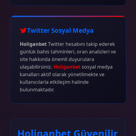
Twitter Sosyal Medya
Holiganbet
Twitter hesabını takip ederek
günlük bahis tahminleri, oran analizleri ve
site hakkında önemli duyurulara
ulaşabilirsiniz.
Holiganbet
sosyal medya
kanalları aktif olarak yönetilmekte ve
kullanıcılarla etkileşim halinde
bulunmaktadır.
Holiganbet Güvenilir