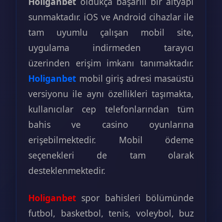
Holiganbet
oldukça başarılı bir altyapı
sunmaktadır. iOS ve Android cihazlar ile
tam uyumlu çalışan mobil site,
uygulama indirmeden tarayıcı
üzerinden erişim imkanı tanımaktadır.
Holiganbet
mobil giriş adresi masaüstü
versiyonu ile aynı özellikleri taşımakta,
kullanıcılar cep telefonlarından tüm
bahis ve casino oyunlarına
erişebilmektedir. Mobil ödeme
seçenekleri de tam olarak
desteklenmektedir.
Holiganbet
spor bahisleri bölümünde
futbol, basketbol, tenis, voleybol, buz