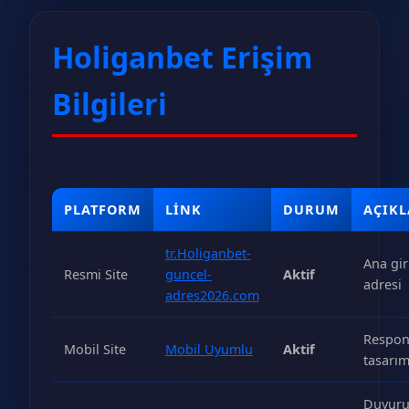
Holiganbet Erişim
Bilgileri
PLATFORM
LINK
DURUM
AÇIK
tr.Holiganbet-
Ana gir
Resmi Site
guncel-
Aktif
adresi
adres2026.com
Respon
Mobil Site
Mobil Uyumlu
Aktif
tasarı
Duyur