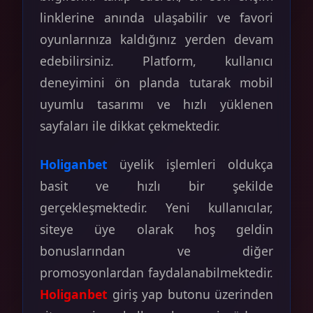
linklerine anında ulaşabilir ve favori
oyunlarınıza kaldığınız yerden devam
edebilirsiniz. Platform, kullanıcı
deneyimini ön planda tutarak mobil
uyumlu tasarımı ve hızlı yüklenen
sayfaları ile dikkat çekmektedir.
Holiganbet
üyelik işlemleri oldukça
basit ve hızlı bir şekilde
gerçekleşmektedir. Yeni kullanıcılar,
siteye üye olarak hoş geldin
bonuslarından ve diğer
promosyonlardan faydalanabilmektedir.
Holiganbet
giriş yap butonu üzerinden