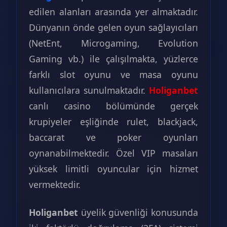
edilen alanları arasında yer almaktadır.
Dünyanın önde gelen oyun sağlayıcıları
(NetEnt, Microgaming, Evolution
Gaming vb.) ile çalışılmakta, yüzlerce
farklı slot oyunu ve masa oyunu
kullanıcılara sunulmaktadır.
Holiganbet
canlı casino bölümünde gerçek
krupiyeler eşliğinde rulet, blackjack,
baccarat ve poker oyunları
oynanabilmektedir. Özel VIP masaları
yüksek limitli oyuncular için hizmet
vermektedir.
Holiganbet
üyelik güvenliği konusunda