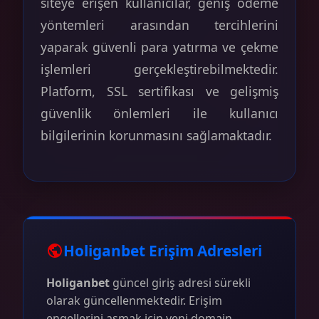
siteye erişen kullanıcılar, geniş ödeme
yöntemleri arasından tercihlerini
yaparak güvenli para yatırma ve çekme
işlemleri gerçekleştirebilmektedir.
Platform, SSL sertifikası ve gelişmiş
güvenlik önlemleri ile kullanıcı
bilgilerinin korunmasını sağlamaktadır.
Holiganbet Erişim Adresleri
Holiganbet
güncel giriş adresi sürekli
olarak güncellenmektedir. Erişim
engellerini aşmak için yeni domain