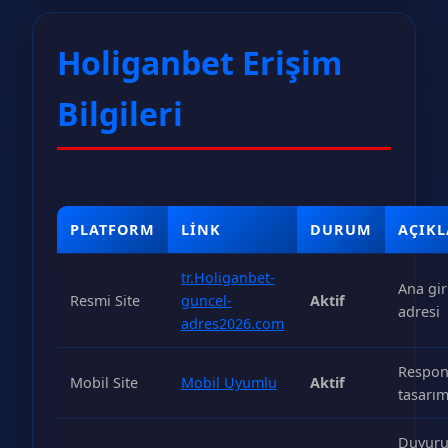
Holiganbet Erişim
Bilgileri
PLATFORM
LINK
DURUM
AÇIK
tr.Holiganbet-
Ana gir
Resmi Site
guncel-
Aktif
adresi
adres2026.com
Respon
Mobil Site
Mobil Uyumlu
Aktif
tasarı
Duyur