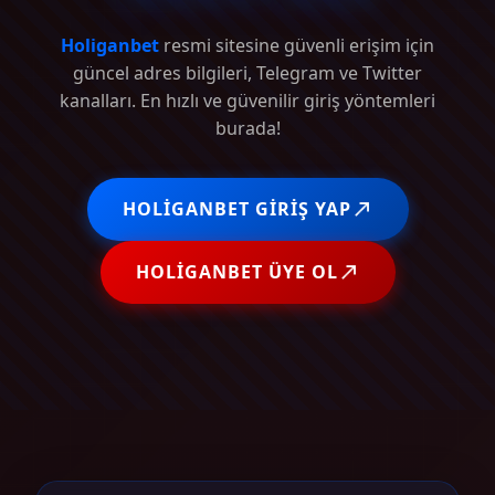
Holiganbet
resmi sitesine güvenli erişim için
güncel adres bilgileri, Telegram ve Twitter
kanalları. En hızlı ve güvenilir giriş yöntemleri
burada!
HOLIGANBET GIRIŞ YAP
HOLIGANBET ÜYE OL