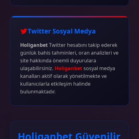
Twitter Sosyal Medya
Holiganbet
Twitter hesabını takip ederek
günlük bahis tahminleri, oran analizleri ve
site hakkında önemli duyurulara
ulaşabilirsiniz.
Holiganbet
sosyal medya
kanalları aktif olarak yönetilmekte ve
kullanıcılarla etkileşim halinde
bulunmaktadır.
Holiganbet Güvenilir