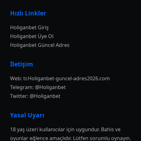
Hızlı Linkler
Holiganbet Giriş
Holiganbet Üye Ol
Holiganbet Güncel Adres
İletişim
Web:
tr.Holiganbet-guncel-adres2026.com
Telegram: @Holiganbet
Twitter: @Holiganbet
Yasal Uyarı
18 yaş üzeri kullanıcılar için uygundur. Bahis ve
oyunlar eğlence amaçlıdır. Lütfen sorumlu oynayın.