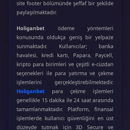
site footer bölümünde şeffaf bir şekilde
paylaşılmaktadır.
Holiganbet
ödeme yöntemleri
konusunda oldukça geniş bir yelpaze
sunmaktadır. Kullanıcılar; banka
havalesi, kredi kartı, Papara, Paycell,
kripto para birimleri ve çeşitli e-cüzdan
seçenekleri ile para yatırma ve çekme
işlemlerini gerçekleştirebilmektedir.
Holiganbet
para çekme işlemleri
genellikle 15 dakika ile 24 saat arasında
tamamlanmaktadır. Platform, finansal
işlemlerde kullanıcı güvenliğini en üst
düzeyde tutmak için 3D Secure ve