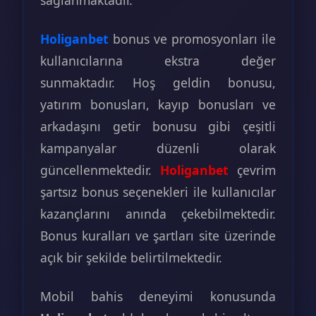
Holiganbet
bonus ve promosyonları ile
kullanıcılarına ekstra değer
sunmaktadır. Hoş geldin bonusu,
yatırım bonusları, kayıp bonusları ve
arkadaşını getir bonusu gibi çeşitli
kampanyalar düzenli olarak
güncellenmektedir.
Holiganbet
çevrim
şartsız bonus seçenekleri ile kullanıcılar
kazançlarını anında çekebilmektedir.
Bonus kuralları ve şartları site üzerinde
açık bir şekilde belirtilmektedir.
Mobil bahis deneyimi konusunda