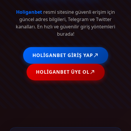
Holiganbet
resmi sitesine güvenli erişim için
güncel adres bilgileri, Telegram ve Twitter
kanalları. En hızlı ve güvenilir giriş yöntemleri
burada!
HOLIGANBET GIRIŞ YAP
HOLIGANBET ÜYE OL