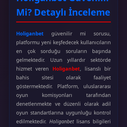
Mi? Detaylı İnceleme
Holiganbet
güvenilir mi sorusu,
platformu yeni keşfedecek kullanıcıların
en çok sorduğu soruların başında
gelmektedir. Uzun yıllardır sektörde
hizmet veren
Holiganbet
, lisanslı bir
bahis sitesi olarak faaliyet
göstermektedir. Platform, uluslararası
oyun komisyonları tarafından
denetlenmekte ve düzenli olarak adil
oyun standartlarına uygunluğu kontrol
edilmektedir.
Holiganbet
lisans bilgileri