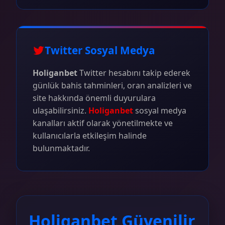
Twitter Sosyal Medya
Holiganbet
Twitter hesabını takip ederek
günlük bahis tahminleri, oran analizleri ve
site hakkında önemli duyurulara
ulaşabilirsiniz.
Holiganbet
sosyal medya
kanalları aktif olarak yönetilmekte ve
kullanıcılarla etkileşim halinde
bulunmaktadır.
Holiganbet Güvenilir