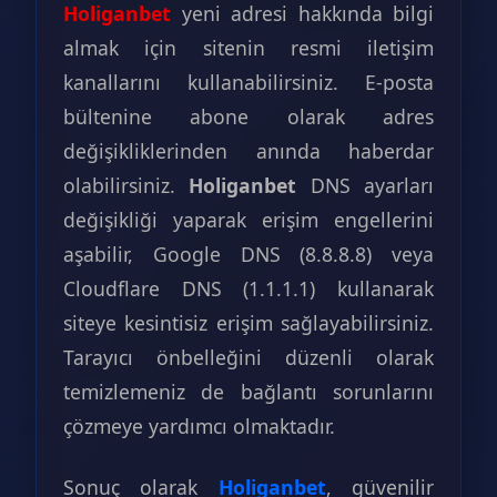
Holiganbet
yeni adresi hakkında bilgi
almak için sitenin resmi iletişim
kanallarını kullanabilirsiniz. E-posta
bültenine abone olarak adres
değişikliklerinden anında haberdar
olabilirsiniz.
Holiganbet
DNS ayarları
değişikliği yaparak erişim engellerini
aşabilir, Google DNS (8.8.8.8) veya
Cloudflare DNS (1.1.1.1) kullanarak
siteye kesintisiz erişim sağlayabilirsiniz.
Tarayıcı önbelleğini düzenli olarak
temizlemeniz de bağlantı sorunlarını
çözmeye yardımcı olmaktadır.
Sonuç olarak
Holiganbet
, güvenilir