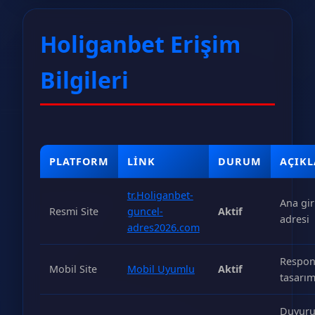
Holiganbet Erişim
Bilgileri
PLATFORM
LINK
DURUM
AÇIK
tr.Holiganbet-
Ana gir
Resmi Site
guncel-
Aktif
adresi
adres2026.com
Respon
Mobil Site
Mobil Uyumlu
Aktif
tasarı
Duyur