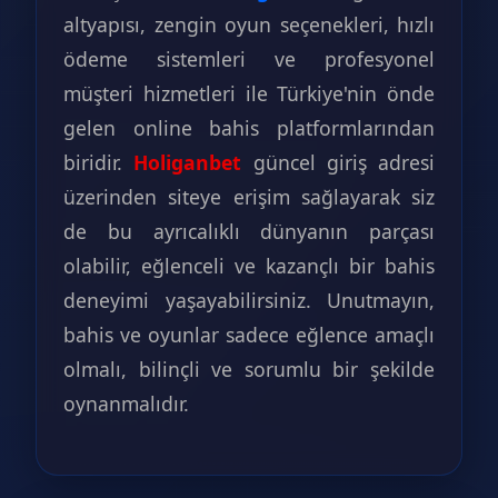
altyapısı, zengin oyun seçenekleri, hızlı
ödeme sistemleri ve profesyonel
müşteri hizmetleri ile Türkiye'nin önde
gelen online bahis platformlarından
biridir.
Holiganbet
güncel giriş adresi
üzerinden siteye erişim sağlayarak siz
de bu ayrıcalıklı dünyanın parçası
olabilir, eğlenceli ve kazançlı bir bahis
deneyimi yaşayabilirsiniz. Unutmayın,
bahis ve oyunlar sadece eğlence amaçlı
olmalı, bilinçli ve sorumlu bir şekilde
oynanmalıdır.