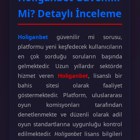
Mi? Detaylı İnceleme
Holiganbet
güvenilir mi sorusu,
platformu yeni keşfedecek kullanıcıların
en çok sorduğu soruların başında
gelmektedir. Uzun yıllardır sektörde
hizmet veren
Holiganbet
, lisanslı bir
bahis sitesi olarak faaliyet
göstermektedir. Platform, uluslararası
oyun komisyonları tarafından
denetlenmekte ve düzenli olarak adil
oyun standartlarına uygunluğu kontrol
edilmektedir.
Holiganbet
lisans bilgileri