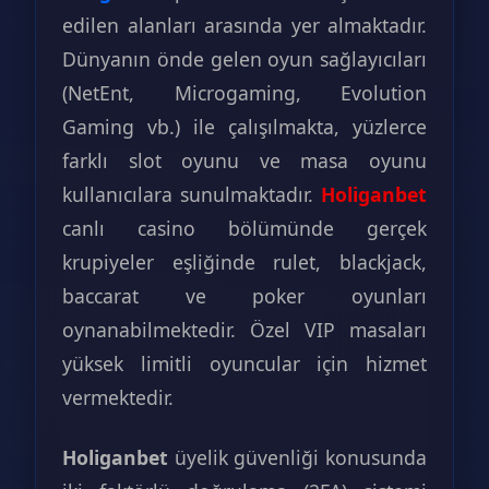
edilen alanları arasında yer almaktadır.
Dünyanın önde gelen oyun sağlayıcıları
(NetEnt, Microgaming, Evolution
Gaming vb.) ile çalışılmakta, yüzlerce
farklı slot oyunu ve masa oyunu
kullanıcılara sunulmaktadır.
Holiganbet
canlı casino bölümünde gerçek
krupiyeler eşliğinde rulet, blackjack,
baccarat ve poker oyunları
oynanabilmektedir. Özel VIP masaları
yüksek limitli oyuncular için hizmet
vermektedir.
Holiganbet
üyelik güvenliği konusunda