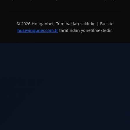
© 2026 Holiganbet. Tüm hakları saklıdır. | Bu site
huseyinguner.com.tr
tarafından yönetilmektedir.