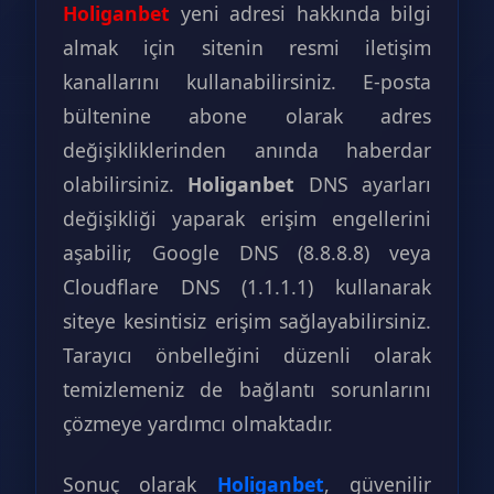
Holiganbet
yeni adresi hakkında bilgi
almak için sitenin resmi iletişim
kanallarını kullanabilirsiniz. E-posta
bültenine abone olarak adres
değişikliklerinden anında haberdar
olabilirsiniz.
Holiganbet
DNS ayarları
değişikliği yaparak erişim engellerini
aşabilir, Google DNS (8.8.8.8) veya
Cloudflare DNS (1.1.1.1) kullanarak
siteye kesintisiz erişim sağlayabilirsiniz.
Tarayıcı önbelleğini düzenli olarak
temizlemeniz de bağlantı sorunlarını
çözmeye yardımcı olmaktadır.
Sonuç olarak
Holiganbet
, güvenilir