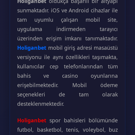
Holiganbet
oldukça başarılı bir altyapı
sunmaktadır. iOS ve Android cihazlar ile
tam uyumlu çalışan mobil site,
uygulama indirmeden tarayıcı
üzerinden erişim imkanı tanımaktadır.
Holiganbet
mobil giriş adresi masaüstü
versiyonu ile aynı özellikleri taşımakta,
kullanıcılar cep telefonlarından tüm
bahis ve casino oyunlarına
erişebilmektedir. Mobil ödeme
seçenekleri de tam olarak
desteklenmektedir.
Holiganbet
spor bahisleri bölümünde
futbol, basketbol, tenis, voleybol, buz