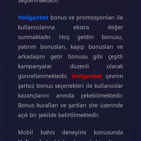
Holiganbet
bonus ve promosyonları ile
kullanıcılarına ekstra değer
sunmaktadır. Hoş geldin bonusu,
yatırım bonusları, kayıp bonusları ve
arkadaşını getir bonusu gibi çeşitli
kampanyalar düzenli olarak
güncellenmektedir.
Holiganbet
çevrim
şartsız bonus seçenekleri ile kullanıcılar
kazançlarını anında çekebilmektedir.
Bonus kuralları ve şartları site üzerinde
açık bir şekilde belirtilmektedir.
Mobil bahis deneyimi konusunda