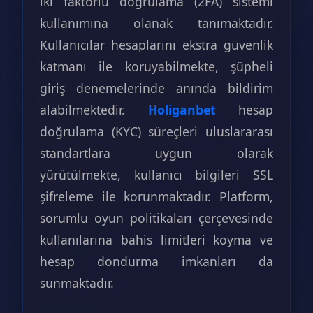
iki faktörlü doğrulama (2FA) sistemi
kullanımına olanak tanımaktadır.
Kullanıcılar hesaplarını ekstra güvenlik
katmanı ile koruyabilmekte, şüpheli
giriş denemelerinde anında bildirim
alabilmektedir.
Holiganbet
hesap
doğrulama (KYC) süreçleri uluslararası
standartlara uygun olarak
yürütülmekte, kullanıcı bilgileri SSL
şifreleme ile korunmaktadır. Platform,
sorumlu oyun politikaları çerçevesinde
kullanılarına bahis limitleri koyma ve
hesap dondurma imkanları da
sunmaktadır.