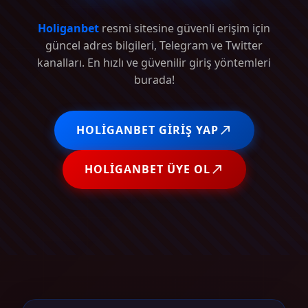
Holiganbet
resmi sitesine güvenli erişim için
güncel adres bilgileri, Telegram ve Twitter
kanalları. En hızlı ve güvenilir giriş yöntemleri
burada!
HOLIGANBET GIRIŞ YAP
HOLIGANBET ÜYE OL