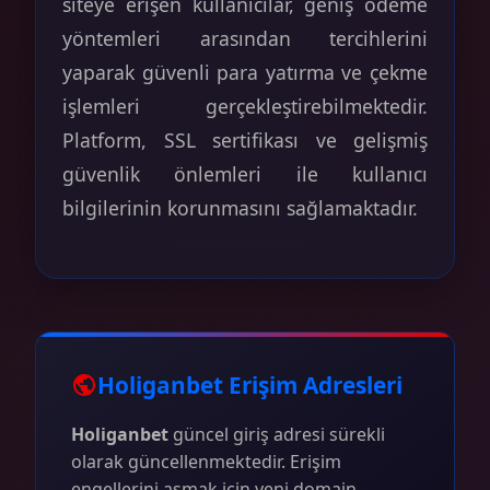
siteye erişen kullanıcılar, geniş ödeme
yöntemleri arasından tercihlerini
yaparak güvenli para yatırma ve çekme
işlemleri gerçekleştirebilmektedir.
Platform, SSL sertifikası ve gelişmiş
güvenlik önlemleri ile kullanıcı
bilgilerinin korunmasını sağlamaktadır.
Holiganbet Erişim Adresleri
Holiganbet
güncel giriş adresi sürekli
olarak güncellenmektedir. Erişim
engellerini aşmak için yeni domain