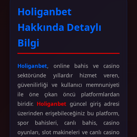
Holiganbet
Hakkında Detaylı
Bilgi
Holiganbet
, online bahis ve casino
sektöründe yıllardır hizmet veren,
güvenilirliği ve kullanıcı memnuniyeti
ile öne çıkan öncü platformlardan
biridir.
Holiganbet
güncel giriş adresi
üzerinden erişebileceğiniz bu platform,
spor bahisleri, canlı bahis, casino
oyunları, slot makineleri ve canlı casino