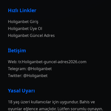
Hızlı Linkler
Holiganbet Giriş
Holiganbet Üye Ol
Holiganbet Güncel Adres
İletişim
Web:
tr.Holiganbet-guncel-adres2026.com
Telegram: @Holiganbet
Twitter: @Holiganbet
Yasal Uyarı
18 yaş üzeri kullanıcılar için uygundur. Bahis ve
oyunlar eğlence amaçlıdır. Lütfen sorumlu oynayın.