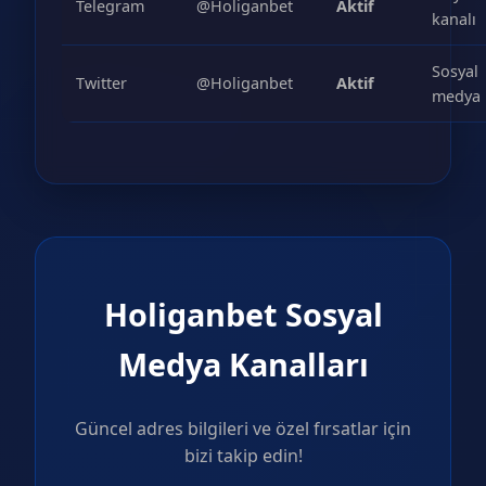
Telegram
@Holiganbet
Aktif
kanalı
Sosyal
Twitter
@Holiganbet
Aktif
medya
Holiganbet Sosyal
Medya Kanalları
Güncel adres bilgileri ve özel fırsatlar için
bizi takip edin!