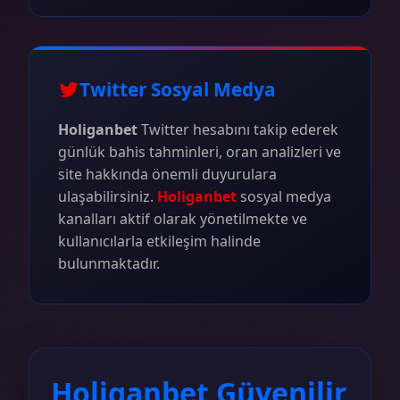
Twitter Sosyal Medya
Holiganbet
Twitter hesabını takip ederek
günlük bahis tahminleri, oran analizleri ve
site hakkında önemli duyurulara
ulaşabilirsiniz.
Holiganbet
sosyal medya
kanalları aktif olarak yönetilmekte ve
kullanıcılarla etkileşim halinde
bulunmaktadır.
Holiganbet Güvenilir