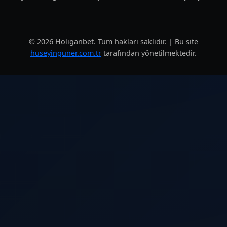
© 2026 Holiganbet. Tüm hakları saklıdır. | Bu site
huseyinguner.com.tr
tarafından yönetilmektedir.