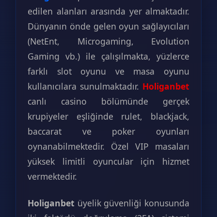
edilen alanları arasında yer almaktadır.
Dünyanın önde gelen oyun sağlayıcıları
(NetEnt, Microgaming, Evolution
Gaming vb.) ile çalışılmakta, yüzlerce
farklı slot oyunu ve masa oyunu
kullanıcılara sunulmaktadır.
Holiganbet
canlı casino bölümünde gerçek
krupiyeler eşliğinde rulet, blackjack,
baccarat ve poker oyunları
oynanabilmektedir. Özel VIP masaları
yüksek limitli oyuncular için hizmet
vermektedir.
Holiganbet
üyelik güvenliği konusunda