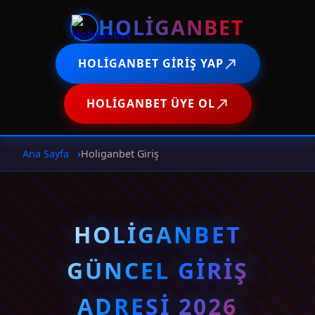
HOLIGANBET
HOLIGANBET GIRIŞ YAP
HOLIGANBET ÜYE OL
Ana Sayfa
Holiganbet Giriş
HOLIGANBET
GÜNCEL GIRIŞ
ADRESI 2026