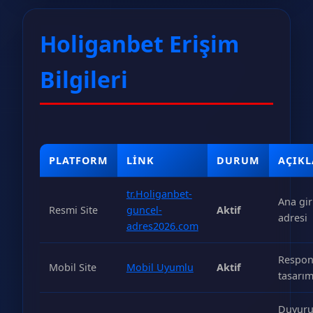
Holiganbet Erişim
Bilgileri
PLATFORM
LINK
DURUM
AÇIK
tr.Holiganbet-
Ana gir
Resmi Site
guncel-
Aktif
adresi
adres2026.com
Respon
Mobil Site
Mobil Uyumlu
Aktif
tasarı
Duyur