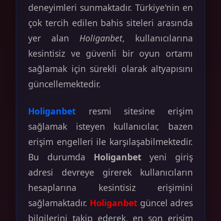
deneyimleri sunmaktadır. Türkiye'nin en
çok tercih edilen bahis siteleri arasında
yer alan
Holiganbet
, kullanıcılarına
kesintisiz ve güvenli bir oyun ortamı
sağlamak için sürekli olarak altyapısını
güncellemektedir.
Holiganbet
resmi sitesine erişim
sağlamak isteyen kullanıcılar, bazen
erişim engelleri ile karşılaşabilmektedir.
Bu durumda
Holiganbet
yeni giriş
adresi devreye girerek kullanıcıların
hesaplarına kesintisiz erişimini
sağlamaktadır.
Holiganbet
güncel adres
bilgilerini takip ederek, en son erişim