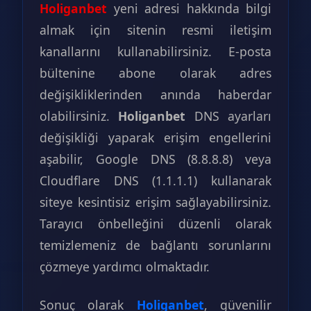
Holiganbet
yeni adresi hakkında bilgi
almak için sitenin resmi iletişim
kanallarını kullanabilirsiniz. E-posta
bültenine abone olarak adres
değişikliklerinden anında haberdar
olabilirsiniz.
Holiganbet
DNS ayarları
değişikliği yaparak erişim engellerini
aşabilir, Google DNS (8.8.8.8) veya
Cloudflare DNS (1.1.1.1) kullanarak
siteye kesintisiz erişim sağlayabilirsiniz.
Tarayıcı önbelleğini düzenli olarak
temizlemeniz de bağlantı sorunlarını
çözmeye yardımcı olmaktadır.
Sonuç olarak
Holiganbet
, güvenilir