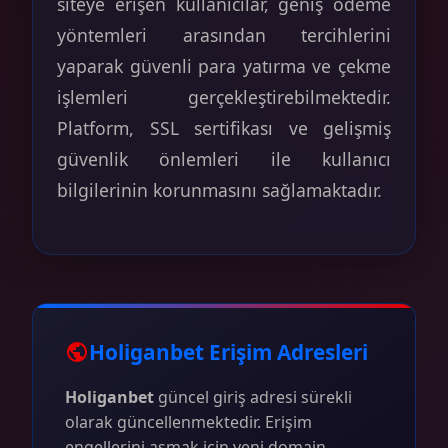
siteye erişen kullanıcılar, geniş ödeme
yöntemleri arasından tercihlerini
yaparak güvenli para yatırma ve çekme
işlemleri gerçekleştirebilmektedir.
Platform, SSL sertifikası ve gelişmiş
güvenlik önlemleri ile kullanıcı
bilgilerinin korunmasını sağlamaktadır.
Holiganbet Erişim Adresleri
Holiganbet
güncel giriş adresi sürekli
olarak güncellenmektedir. Erişim
engellerini aşmak için yeni domain