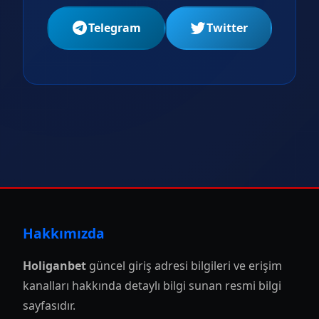
Telegram
Twitter
Hakkımızda
Holiganbet
güncel giriş adresi bilgileri ve erişim
kanalları hakkında detaylı bilgi sunan resmi bilgi
sayfasıdır.