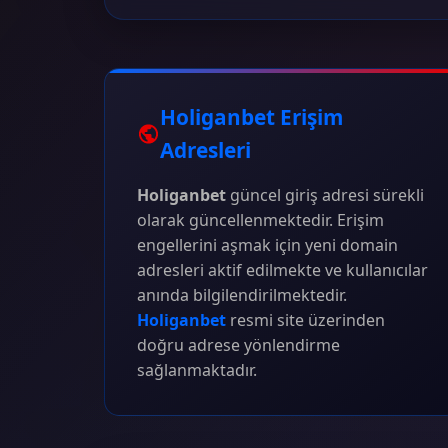
Holiganbet Erişim
Adresleri
Holiganbet
güncel giriş adresi sürekli
olarak güncellenmektedir. Erişim
engellerini aşmak için yeni domain
adresleri aktif edilmekte ve kullanıcılar
anında bilgilendirilmektedir.
Holiganbet
resmi site üzerinden
doğru adrese yönlendirme
sağlanmaktadır.