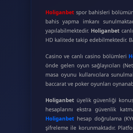
Holiganbet
spor bahisleri bölümünd
bahis yapma imkanı sunulmaktad
yapılabilmektedir.
Holiganbet
canlı
HD kalitede takip edebilmektedir. B
Casino ve canlı casino bölümleri
H
önde gelen oyun sağlayıcıları (Net
masa oyunu kullanıcılara sunulma
baccarat ve poker oyunları oynanabi
Holiganbet
üyelik güvenliği konus
hesaplarını ekstra güvenlik katm
Holiganbet
hesap doğrulama (KYC) 
şifreleme ile korunmaktadır. Platf