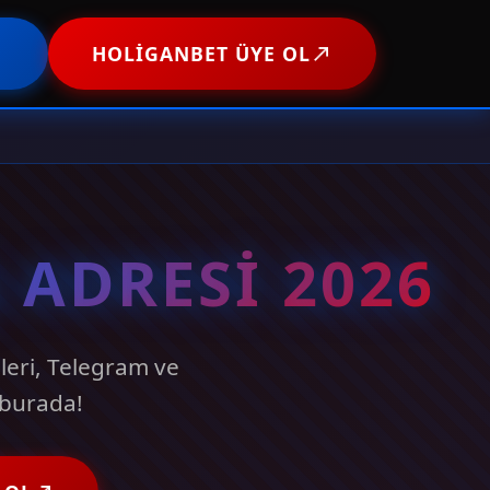
HOLIGANBET ÜYE OL
 ADRESI 2026
ileri, Telegram ve
i burada!