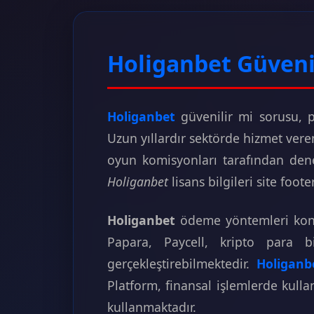
Holiganbet Güveni
Holiganbet
güvenilir mi sorusu, p
Uzun yıllardır sektörde hizmet ver
oyun komisyonları tarafından dene
Holiganbet
lisans bilgileri site foot
Holiganbet
ödeme yöntemleri konus
Papara, Paycell, kripto para b
gerçekleştirebilmektedir.
Holiganb
Platform, finansal işlemlerde kull
kullanmaktadır.