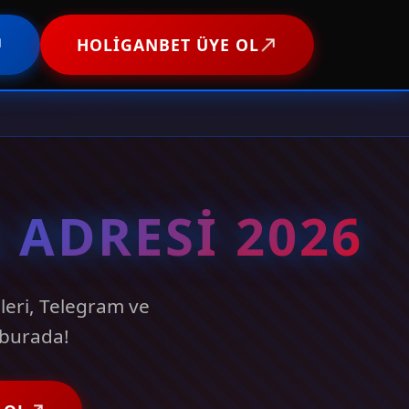
HOLIGANBET ÜYE OL
 ADRESI 2026
ileri, Telegram ve
i burada!