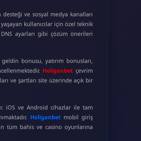
ta desteği ve sosyal medya kanalları
aşayan kullanıcılar için özel teknik
 DNS ayarları gibi çözüm önerileri
 geldin bonusu, yatırım bonusları,
ncellenmektedir.
Holiganbet
çevrim
rı ve şartları site üzerinde açık bir
r. iOS ve Android cihazlar ile tam
nımaktadır.
Holiganbet
mobil giriş
ndan tüm bahis ve casino oyunlarına