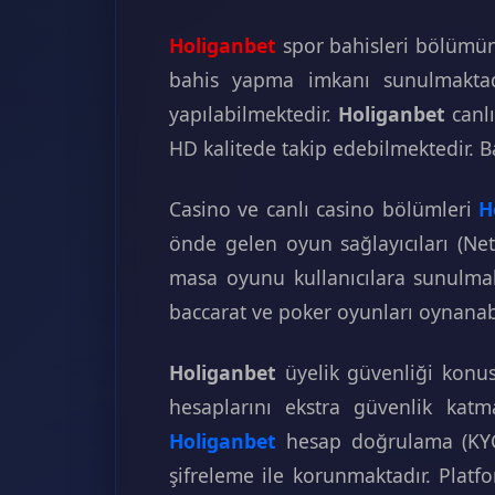
Holiganbet
spor bahisleri bölümünd
bahis yapma imkanı sunulmaktad
yapılabilmektedir.
Holiganbet
canlı
HD kalitede takip edebilmektedir. B
Casino ve canlı casino bölümleri
H
önde gelen oyun sağlayıcıları (Net
masa oyunu kullanıcılara sunulma
baccarat ve poker oyunları oynanabi
Holiganbet
üyelik güvenliği konus
hesaplarını ekstra güvenlik katm
Holiganbet
hesap doğrulama (KYC) 
şifreleme ile korunmaktadır. Platf