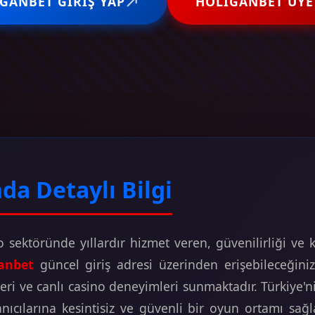
GANBET GIRIŞ YAP
HOLIGANBET ÜYE
a Detaylı Bilgi
o sektöründe yıllardır hizmet veren, güvenilirliği ve
anbet
güncel giriş adresi üzerinden erişebileceğiniz
eri ve canlı casino deneyimleri sunmaktadır. Türkiye'ni
anıcılarına kesintisiz ve güvenli bir oyun ortamı sağl