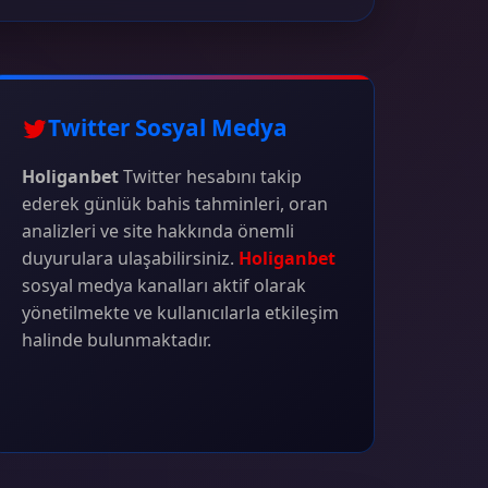
Twitter Sosyal Medya
Holiganbet
Twitter hesabını takip
ederek günlük bahis tahminleri, oran
analizleri ve site hakkında önemli
duyurulara ulaşabilirsiniz.
Holiganbet
sosyal medya kanalları aktif olarak
yönetilmekte ve kullanıcılarla etkileşim
halinde bulunmaktadır.