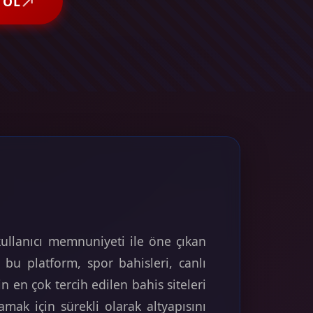
 OL
 kullanıcı memnuniyeti ile öne çıkan
 bu platform, spor bahisleri, canlı
n en çok tercih edilen bahis siteleri
amak için sürekli olarak altyapısını