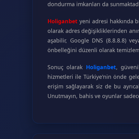
dondurma imkanları da sunmaktadı
Holiganbet
yeni adresi hakkında bil
olarak adres değişikliklerinden anı
aşabilir, Google DNS (8.8.8.8) veya
önbelleğini düzenli olarak temizle
Sonuç olarak
Holiganbet
, güveni
hizmetleri ile Türkiye'nin önde gel
erişim sağlayarak siz de bu ayrıcal
Unutmayın, bahis ve oyunlar sadece 