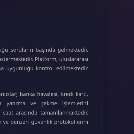
uğu soruların başında gelmektedir.
 göstermektedir. Platform, uluslararası
na uygunluğu kontrol edilmektedir.
ılar; banka havalesi, kredi kartı,
ra yatırma ve çekme işlemlerini
4 saat arasında tamamlanmaktadır.
 ve benzeri güvenlik protokollerini