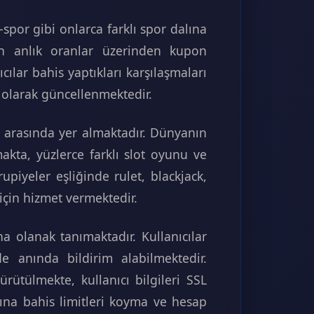
spor gibi onlarca farklı spor dalına
n anlık oranlar üzerinden kupon
cılar bahis yaptıkları karşılaşmaları
 olarak güncellenmektedir.
 arasında yer almaktadır. Dünyanın
akta, yüzlerce farklı slot oyunu ve
iyeler eşliğinde rulet, blackjack,
için hizmet vermektedir.
a olanak tanımaktadır. Kullanıcılar
e anında bildirim alabilmektedir.
ütülmekte, kullanıcı bilgileri SSL
rına bahis limitleri koyma ve hesap