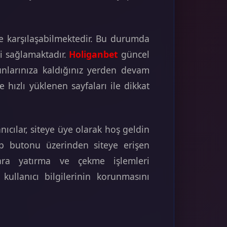
ile karşılaşabilmektedir. Bu durumda
ni sağlamaktadır.
Holiganbet
güncel
yunlarınıza kaldığınız yerden devam
 hızlı yüklenen sayfaları ile dikkat
nıcılar, siteye üye olarak hoş geldin
p butonu üzerinden siteye erişen
para yatırma ve çekme işlemleri
 kullanıcı bilgilerinin korunmasını