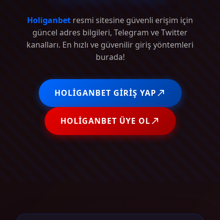
Holiganbet
resmi sitesine güvenli erişim için
güncel adres bilgileri, Telegram ve Twitter
kanalları. En hızlı ve güvenilir giriş yöntemleri
burada!
HOLIGANBET GIRIŞ YAP
HOLIGANBET ÜYE OL