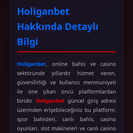
Holiganbet
Hakkında Detaylı
Bilgi
Holiganbet
, online bahis ve casino
sektöründe yıllardır hizmet veren,
güvenilirliği ve kullanıcı memnuniyeti
ile öne çıkan öncü platformlardan
biridir.
Holiganbet
güncel giriş adresi
üzerinden erişebileceğiniz bu platform,
spor bahisleri, canlı bahis, casino
oyunları, slot makineleri ve canlı casino