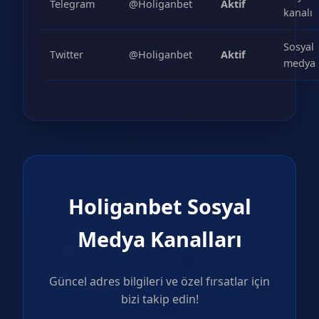
Telegram
@Holiganbet
Aktif
kanalı
Sosyal
Twitter
@Holiganbet
Aktif
medya
Holiganbet Sosyal
Medya Kanalları
Güncel adres bilgileri ve özel fırsatlar için
bizi takip edin!