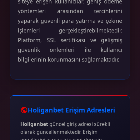
siteye erişen kullanıcılar, geniş ödeme
yöntemleri arasından tercihlerini
yaparak güvenli para yatırma ve çekme
işlemleri gerçekleştirebilmektedir.
Platform, SSL sertifikası ve gelişmiş
güvenlik önlemleri ile kullanıcı
bilgilerinin korunmasını sağlamaktadır.
Holiganbet Erişim Adresleri
Holiganbet
güncel giriş adresi sürekli
olarak güncellenmektedir. Erişim
engellerini aşmak için yeni domain