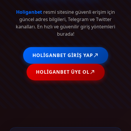
Holiganbet
resmi sitesine güvenli erişim için
güncel adres bilgileri, Telegram ve Twitter
kanalları. En hızlı ve güvenilir giriş yöntemleri
burada!
HOLIGANBET GIRIŞ YAP
HOLIGANBET ÜYE OL