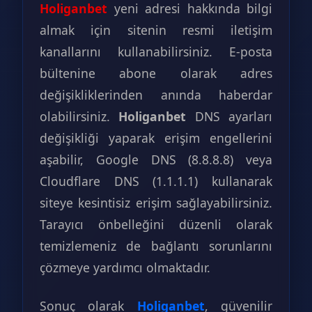
Holiganbet
yeni adresi hakkında bilgi
almak için sitenin resmi iletişim
kanallarını kullanabilirsiniz. E-posta
bültenine abone olarak adres
değişikliklerinden anında haberdar
olabilirsiniz.
Holiganbet
DNS ayarları
değişikliği yaparak erişim engellerini
aşabilir, Google DNS (8.8.8.8) veya
Cloudflare DNS (1.1.1.1) kullanarak
siteye kesintisiz erişim sağlayabilirsiniz.
Tarayıcı önbelleğini düzenli olarak
temizlemeniz de bağlantı sorunlarını
çözmeye yardımcı olmaktadır.
Sonuç olarak
Holiganbet
, güvenilir