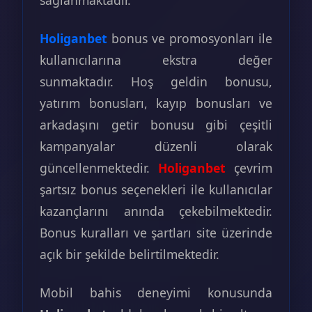
Holiganbet
bonus ve promosyonları ile
kullanıcılarına ekstra değer
sunmaktadır. Hoş geldin bonusu,
yatırım bonusları, kayıp bonusları ve
arkadaşını getir bonusu gibi çeşitli
kampanyalar düzenli olarak
güncellenmektedir.
Holiganbet
çevrim
şartsız bonus seçenekleri ile kullanıcılar
kazançlarını anında çekebilmektedir.
Bonus kuralları ve şartları site üzerinde
açık bir şekilde belirtilmektedir.
Mobil bahis deneyimi konusunda