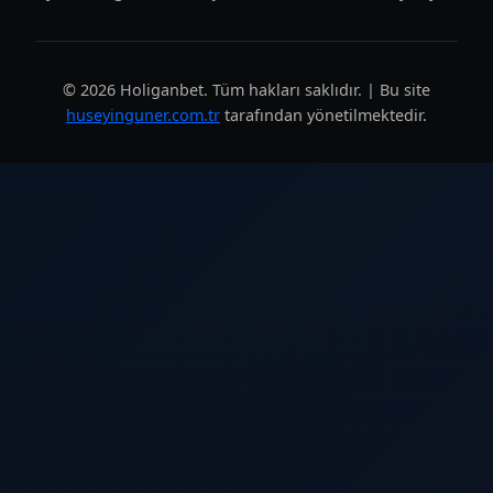
© 2026 Holiganbet. Tüm hakları saklıdır. | Bu site
huseyinguner.com.tr
tarafından yönetilmektedir.