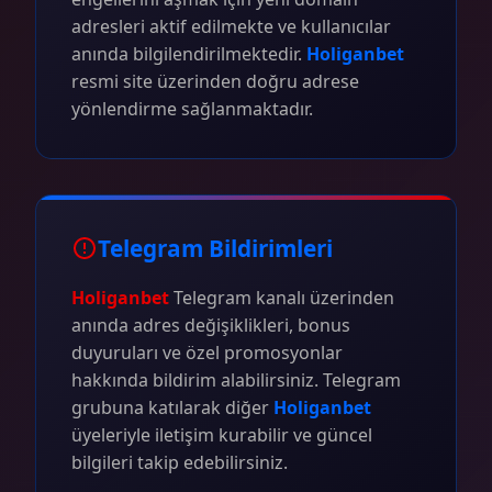
adresleri aktif edilmekte ve kullanıcılar
anında bilgilendirilmektedir.
Holiganbet
resmi site üzerinden doğru adrese
yönlendirme sağlanmaktadır.
Telegram Bildirimleri
Holiganbet
Telegram kanalı üzerinden
anında adres değişiklikleri, bonus
duyuruları ve özel promosyonlar
hakkında bildirim alabilirsiniz. Telegram
grubuna katılarak diğer
Holiganbet
üyeleriyle iletişim kurabilir ve güncel
bilgileri takip edebilirsiniz.