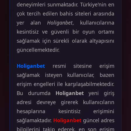
deneyimleri sunmaktadır. Türkiye'nin en
çok tercih edilen bahis siteleri arasında
yer alan
Holiganbet
, kullanıcılarına
kesintisiz ve güvenli bir oyun ortamı
sağlamak için sürekli olarak altyapısını
güncellemektedir.
Holiganbet
resmi sitesine erişim
sağlamak isteyen kullanıcılar, bazen
erişim engelleri ile karşılaşabilmektedir.
Bu durumda
Holiganbet
yeni giriş
adresi devreye girerek kullanıcıların
hesaplarına kesintisiz erişimini
sağlamaktadır.
Holiganbet
güncel adres
bilgilerini takip ederek, en son erişim