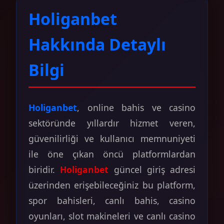
Holiganbet
Hakkında Detaylı
Bilgi
Holiganbet
, online bahis ve casino
sektöründe yıllardır hizmet veren,
güvenilirliği ve kullanıcı memnuniyeti
ile öne çıkan öncü platformlardan
biridir.
Holiganbet
güncel giriş adresi
üzerinden erişebileceğiniz bu platform,
spor bahisleri, canlı bahis, casino
oyunları, slot makineleri ve canlı casino