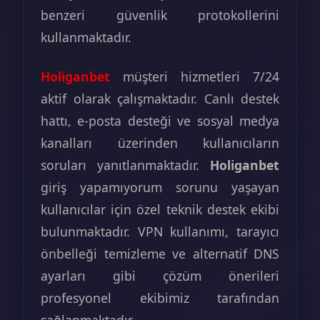
benzeri güvenlik protokollerini
kullanmaktadır.
Holiganbet
müşteri hizmetleri 7/24
aktif olarak çalışmaktadır. Canlı destek
hattı, e-posta desteği ve sosyal medya
kanalları üzerinden kullanıcıların
soruları yanıtlanmaktadır.
Holiganbet
giriş yapamıyorum sorunu yaşayan
kullanıcılar için özel teknik destek ekibi
bulunmaktadır. VPN kullanımı, tarayıcı
önbelleği temizleme ve alternatif DNS
ayarları gibi çözüm önerileri
profesyonel ekibimiz tarafından
sağlanmaktadır.