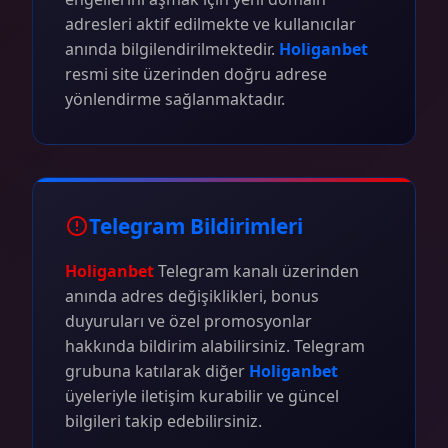
adresleri aktif edilmekte ve kullanıcılar
anında bilgilendirilmektedir.
Holiganbet
resmi site üzerinden doğru adrese
yönlendirme sağlanmaktadır.
Telegram Bildirimleri
Holiganbet
Telegram kanalı üzerinden
anında adres değişiklikleri, bonus
duyuruları ve özel promosyonlar
hakkında bildirim alabilirsiniz. Telegram
grubuna katılarak diğer
Holiganbet
üyeleriyle iletişim kurabilir ve güncel
bilgileri takip edebilirsiniz.