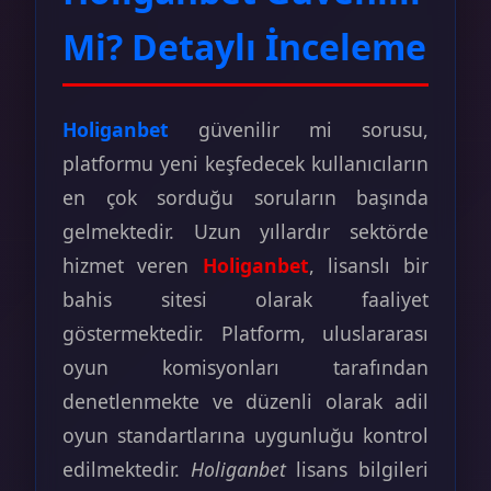
Mi? Detaylı İnceleme
Holiganbet
güvenilir mi sorusu,
platformu yeni keşfedecek kullanıcıların
en çok sorduğu soruların başında
gelmektedir. Uzun yıllardır sektörde
hizmet veren
Holiganbet
, lisanslı bir
bahis sitesi olarak faaliyet
göstermektedir. Platform, uluslararası
oyun komisyonları tarafından
denetlenmekte ve düzenli olarak adil
oyun standartlarına uygunluğu kontrol
edilmektedir.
Holiganbet
lisans bilgileri