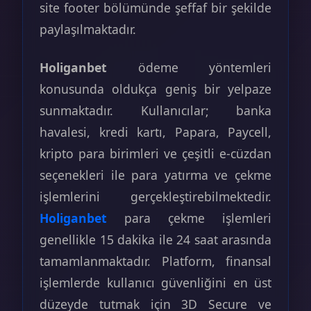
site footer bölümünde şeffaf bir şekilde
paylaşılmaktadır.
Holiganbet
ödeme yöntemleri
konusunda oldukça geniş bir yelpaze
sunmaktadır. Kullanıcılar; banka
havalesi, kredi kartı, Papara, Paycell,
kripto para birimleri ve çeşitli e-cüzdan
seçenekleri ile para yatırma ve çekme
işlemlerini gerçekleştirebilmektedir.
Holiganbet
para çekme işlemleri
genellikle 15 dakika ile 24 saat arasında
tamamlanmaktadır. Platform, finansal
işlemlerde kullanıcı güvenliğini en üst
düzeyde tutmak için 3D Secure ve