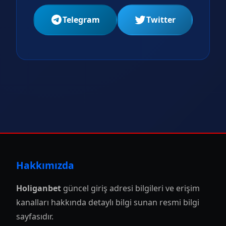
Telegram
Twitter
Hakkımızda
Holiganbet
güncel giriş adresi bilgileri ve erişim
kanalları hakkında detaylı bilgi sunan resmi bilgi
sayfasıdır.