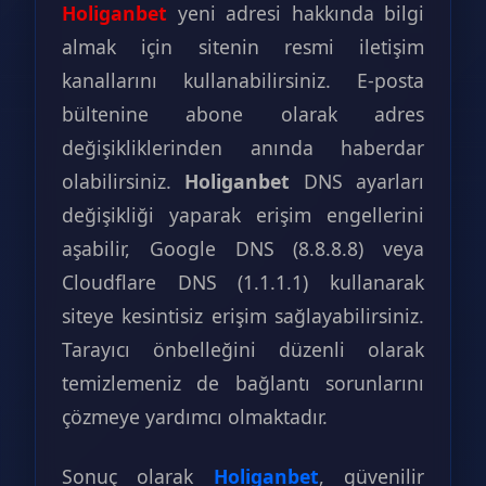
Holiganbet
yeni adresi hakkında bilgi
almak için sitenin resmi iletişim
kanallarını kullanabilirsiniz. E-posta
bültenine abone olarak adres
değişikliklerinden anında haberdar
olabilirsiniz.
Holiganbet
DNS ayarları
değişikliği yaparak erişim engellerini
aşabilir, Google DNS (8.8.8.8) veya
Cloudflare DNS (1.1.1.1) kullanarak
siteye kesintisiz erişim sağlayabilirsiniz.
Tarayıcı önbelleğini düzenli olarak
temizlemeniz de bağlantı sorunlarını
çözmeye yardımcı olmaktadır.
Sonuç olarak
Holiganbet
, güvenilir