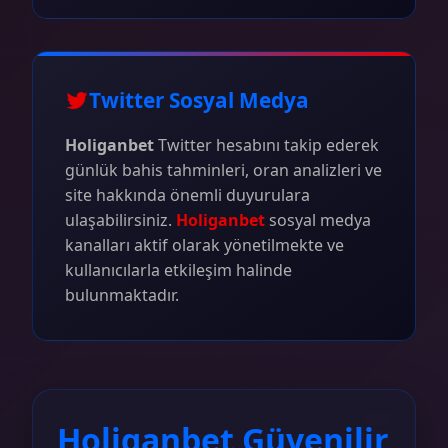
Twitter Sosyal Medya
Holiganbet
Twitter hesabını takip ederek
günlük bahis tahminleri, oran analizleri ve
site hakkında önemli duyurulara
ulaşabilirsiniz.
Holiganbet
sosyal medya
kanalları aktif olarak yönetilmekte ve
kullanıcılarla etkileşim halinde
bulunmaktadır.
Holiganbet Güvenilir