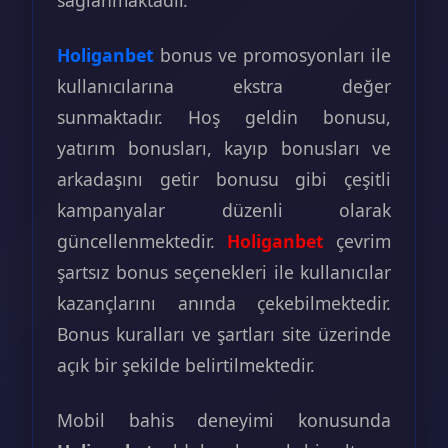
Holiganbet
bonus ve promosyonları ile
kullanıcılarına ekstra değer
sunmaktadır. Hoş geldin bonusu,
yatırım bonusları, kayıp bonusları ve
arkadaşını getir bonusu gibi çeşitli
kampanyalar düzenli olarak
güncellenmektedir.
Holiganbet
çevrim
şartsız bonus seçenekleri ile kullanıcılar
kazançlarını anında çekebilmektedir.
Bonus kuralları ve şartları site üzerinde
açık bir şekilde belirtilmektedir.
Mobil bahis deneyimi konusunda