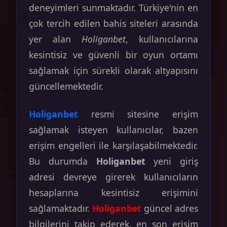
deneyimleri sunmaktadır. Türkiye'nin en
çok tercih edilen bahis siteleri arasında
yer alan
Holiganbet
, kullanıcılarına
kesintisiz ve güvenli bir oyun ortamı
sağlamak için sürekli olarak altyapısını
güncellemektedir.
Holiganbet
resmi sitesine erişim
sağlamak isteyen kullanıcılar, bazen
erişim engelleri ile karşılaşabilmektedir.
Bu durumda
Holiganbet
yeni giriş
adresi devreye girerek kullanıcıların
hesaplarına kesintisiz erişimini
sağlamaktadır.
Holiganbet
güncel adres
bilgilerini takip ederek, en son erişim