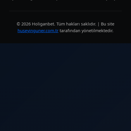
© 2026 Holiganbet. Tüm hakları saklıdır. | Bu site
huseyinguner.com.tr
tarafından yönetilmektedir.