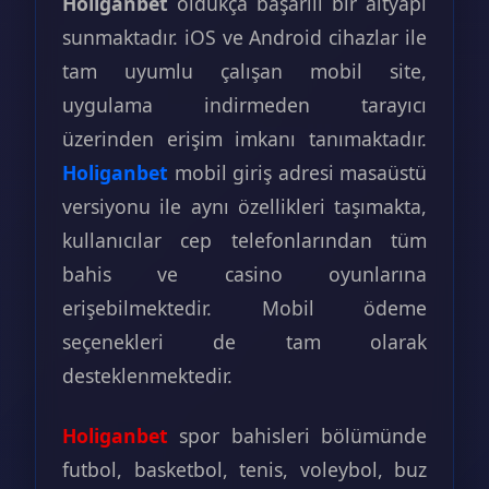
Holiganbet
oldukça başarılı bir altyapı
sunmaktadır. iOS ve Android cihazlar ile
tam uyumlu çalışan mobil site,
uygulama indirmeden tarayıcı
üzerinden erişim imkanı tanımaktadır.
Holiganbet
mobil giriş adresi masaüstü
versiyonu ile aynı özellikleri taşımakta,
kullanıcılar cep telefonlarından tüm
bahis ve casino oyunlarına
erişebilmektedir. Mobil ödeme
seçenekleri de tam olarak
desteklenmektedir.
Holiganbet
spor bahisleri bölümünde
futbol, basketbol, tenis, voleybol, buz