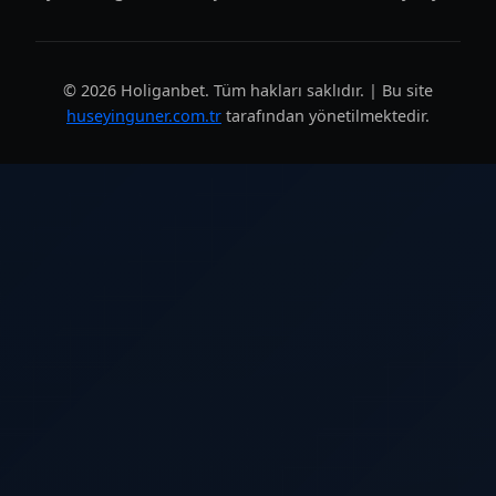
© 2026 Holiganbet. Tüm hakları saklıdır. | Bu site
huseyinguner.com.tr
tarafından yönetilmektedir.