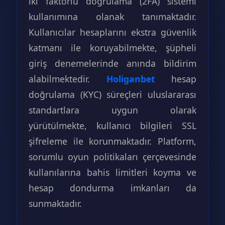
iki faktörlü doğrulama (2FA) sistemi
kullanımına olanak tanımaktadır.
Kullanıcılar hesaplarını ekstra güvenlik
katmanı ile koruyabilmekte, şüpheli
giriş denemelerinde anında bildirim
alabilmektedir.
Holiganbet
hesap
doğrulama (KYC) süreçleri uluslararası
standartlara uygun olarak
yürütülmekte, kullanıcı bilgileri SSL
şifreleme ile korunmaktadır. Platform,
sorumlu oyun politikaları çerçevesinde
kullanılarına bahis limitleri koyma ve
hesap dondurma imkanları da
sunmaktadır.