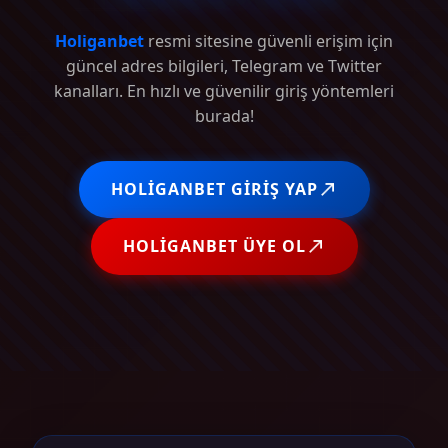
Holiganbet
resmi sitesine güvenli erişim için
güncel adres bilgileri, Telegram ve Twitter
kanalları. En hızlı ve güvenilir giriş yöntemleri
burada!
HOLIGANBET GIRIŞ YAP
HOLIGANBET ÜYE OL