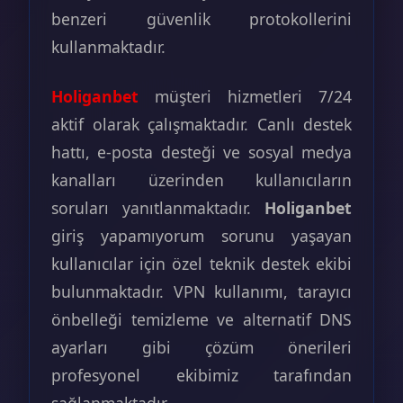
benzeri güvenlik protokollerini
kullanmaktadır.
Holiganbet
müşteri hizmetleri 7/24
aktif olarak çalışmaktadır. Canlı destek
hattı, e-posta desteği ve sosyal medya
kanalları üzerinden kullanıcıların
soruları yanıtlanmaktadır.
Holiganbet
giriş yapamıyorum sorunu yaşayan
kullanıcılar için özel teknik destek ekibi
bulunmaktadır. VPN kullanımı, tarayıcı
önbelleği temizleme ve alternatif DNS
ayarları gibi çözüm önerileri
profesyonel ekibimiz tarafından
sağlanmaktadır.