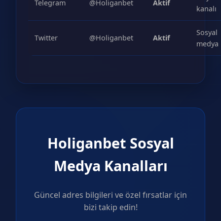
Telegram
@Holiganbet
Aktif
kanalı
Sosyal
Twitter
@Holiganbet
Aktif
medya
Holiganbet Sosyal
Medya Kanalları
Güncel adres bilgileri ve özel fırsatlar için
bizi takip edin!