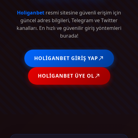
Holiganbet
resmi sitesine güvenli erişim için
güncel adres bilgileri, Telegram ve Twitter
kanalları. En hızlı ve güvenilir giriş yöntemleri
burada!
HOLIGANBET GIRIŞ YAP
HOLIGANBET ÜYE OL