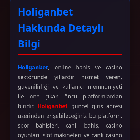
Holiganbet
Hakkında Detaylı
Bilgi
Holiganbet
, online bahis ve casino
sektöründe yıllardır hizmet veren,
güvenilirliği ve kullanıcı memnuniyeti
ile öne çıkan öncü platformlardan
biridir.
Holiganbet
güncel giriş adresi
üzerinden erişebileceğiniz bu platform,
spor bahisleri, canlı bahis, casino
oyunları, slot makineleri ve canlı casino