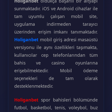
Holiganbet
oldukça başarılı bir altyapı
sunmaktadır. iOS ve Android cihazlar ile
tam uyumlu çalışan mobil site,
uygulama indirmeden tarayıcı
üzerinden erişim imkanı tanımaktadır.
Holiganbet
mobil giriş adresi masaüstü
versiyonu ile aynı özellikleri taşımakta,
kullanıcılar cep telefonlarından tüm
bahis ve casino oyunlarına
erişebilmektedir. Mobil ödeme
seçenekleri de tam olarak
desteklenmektedir.
Holiganbet
spor bahisleri bölümünde
futbol, basketbol, tenis, voleybol, buz