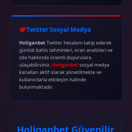
Twitter Sosyal Medya
Holiganbet
Twitter hesabını takip ederek
günlük bahis tahminleri, oran analizleri ve
site hakkında önemli duyurulara
ulaşabilirsiniz.
Holiganbet
sosyal medya
kanalları aktif olarak yönetilmekte ve
kullanıcılarla etkileşim halinde
bulunmaktadır.
Holiganbet Güvenilir