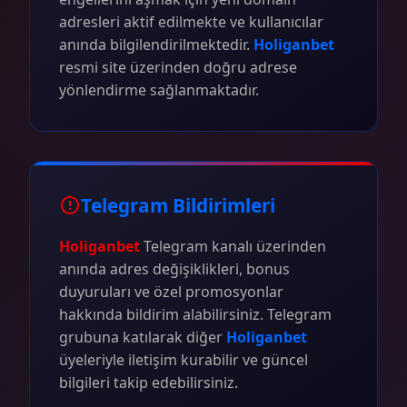
adresleri aktif edilmekte ve kullanıcılar
anında bilgilendirilmektedir.
Holiganbet
resmi site üzerinden doğru adrese
yönlendirme sağlanmaktadır.
Telegram Bildirimleri
Holiganbet
Telegram kanalı üzerinden
anında adres değişiklikleri, bonus
duyuruları ve özel promosyonlar
hakkında bildirim alabilirsiniz. Telegram
grubuna katılarak diğer
Holiganbet
üyeleriyle iletişim kurabilir ve güncel
bilgileri takip edebilirsiniz.