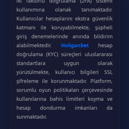
iki faktörlü doğrulama (2FA) sistemi
kullanımına olanak tanımaktadır.
Kullanıcılar hesaplarını ekstra güvenlik
katmanı ile koruyabilmekte, şüpheli
giriş denemelerinde anında bildirim
alabilmektedir.
Holiganbet
hesap
doğrulama (KYC) süreçleri uluslararası
standartlara uygun olarak
yürütülmekte, kullanıcı bilgileri SSL
şifreleme ile korunmaktadır. Platform,
sorumlu oyun politikaları çerçevesinde
kullanılarına bahis limitleri koyma ve
hesap dondurma imkanları da
sunmaktadır.