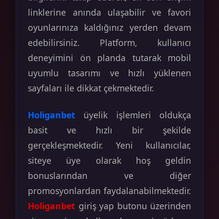
linklerine anında ulaşabilir ve favori
oyunlarınıza kaldığınız yerden devam
edebilirsiniz. Platform, kullanıcı
deneyimini ön planda tutarak mobil
uyumlu tasarımı ve hızlı yüklenen
sayfaları ile dikkat çekmektedir.
Holiganbet
üyelik işlemleri oldukça
basit ve hızlı bir şekilde
gerçekleşmektedir. Yeni kullanıcılar,
siteye üye olarak hoş geldin
bonuslarından ve diğer
promosyonlardan faydalanabilmektedir.
Holiganbet
giriş yap butonu üzerinden