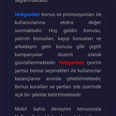
Holiganbet
bonus ve promosyonları ile
kullanıcılarına ekstra değer
sunmaktadır. Hoş geldin bonusu,
yatırım bonusları, kayıp bonusları ve
arkadaşını getir bonusu gibi çeşitli
kampanyalar düzenli olarak
güncellenmektedir.
Holiganbet
çevrim
şartsız bonus seçenekleri ile kullanıcılar
kazançlarını anında çekebilmektedir.
Bonus kuralları ve şartları site üzerinde
açık bir şekilde belirtilmektedir.
Mobil bahis deneyimi konusunda