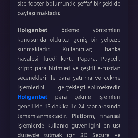
site footer bölümünde şeffaf bir şekilde
paylaşılmaktadır.
Holiganbet
ödeme yöntemleri
konusunda oldukça geniş bir yelpaze
sunmaktadır. Kullanıcılar; banka
havalesi, kredi kartı, Papara, Paycell,
kripto para birimleri ve çeşitli e-cüzdan
seçenekleri ile para yatırma ve çekme
işlemlerini gerçekleştirebilmektedir.
Holiganbet
para çekme işlemleri
genellikle 15 dakika ile 24 saat arasında
tamamlanmaktadır. Platform, finansal
işlemlerde kullanıcı güvenliğini en üst
düzeyde tutmak için 3D Secure ve