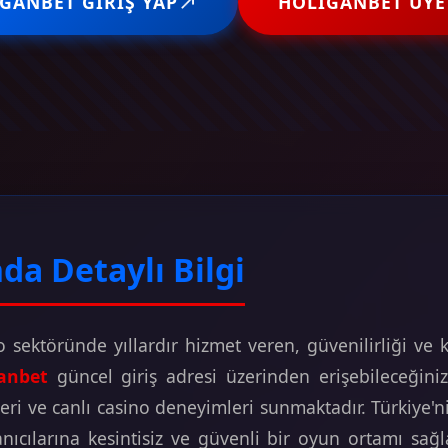
GANBET GIRIŞ YAP
HOLIGANBET ÜYE
a Detaylı Bilgi
o sektöründe yıllardır hizmet veren, güvenilirliği ve
anbet
güncel giriş adresi üzerinden erişebileceğiniz
eri ve canlı casino deneyimleri sunmaktadır. Türkiye'ni
anıcılarına kesintisiz ve güvenli bir oyun ortamı sağl