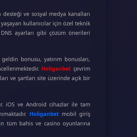
ta desteği ve sosyal medya kanalları
aşayan kullanıcılar için özel teknik
 DNS ayarları gibi çözüm önerileri
 geldin bonusu, yatırım bonusları,
ncellenmektedir.
Holiganbet
çevrim
rı ve şartları site üzerinde açık bir
r. iOS ve Android cihazlar ile tam
nımaktadır.
Holiganbet
mobil giriş
ndan tüm bahis ve casino oyunlarına