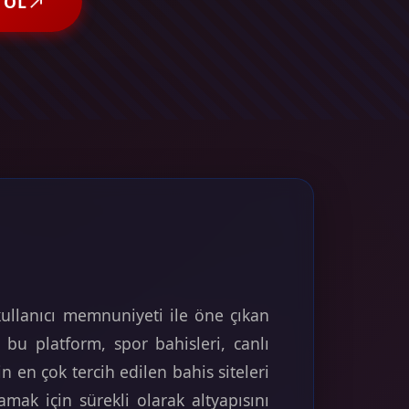
 OL
 kullanıcı memnuniyeti ile öne çıkan
 bu platform, spor bahisleri, canlı
n en çok tercih edilen bahis siteleri
amak için sürekli olarak altyapısını