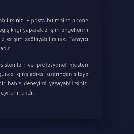
nabilirsiniz. E-posta bültenine abone
ğişikliği yaparak erişim engellerini
z erişim sağlayabilirsiniz. Tarayıcı
adır.
 sistemleri ve profesyonel müşteri
üncel giriş adresi üzerinden siteye
bir bahis deneyimi yaşayabilirsiniz.
e oynanmalıdır.