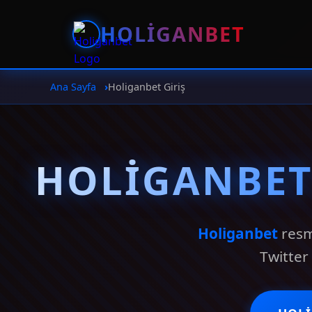
HOLIGANBET
Ana Sayfa
Holiganbet Giriş
HOLIGANBET 
Holiganbet
resmi
Twitter 