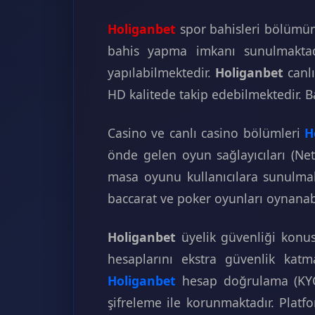
Holiganbet
spor bahisleri bölümünd
bahis yapma imkanı sunulmaktad
yapılabilmektedir.
Holiganbet
canlı
HD kalitede takip edebilmektedir. B
Casino ve canlı casino bölümleri
H
önde gelen oyun sağlayıcıları (Net
masa oyunu kullanıcılara sunulma
baccarat ve poker oyunları oynanabi
Holiganbet
üyelik güvenliği konus
hesaplarını ekstra güvenlik katm
Holiganbet
hesap doğrulama (KYC) 
şifreleme ile korunmaktadır. Platf