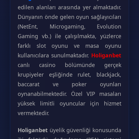
edilen alanları arasında yer almaktadır.
Dünyanın önde gelen oyun sağlayıcıları
(NetEnt, Microgaming, Evolution
Gaming vb.) ile çalışılmakta, yüzlerce
farklı slot oyunu ve masa oyunu
kullanıcılara sunulmaktadır.
Holiganbet
canlı casino bölümünde gerçek
krupiyeler eşliğinde rulet, blackjack,
baccarat ve poker oyunları
oynanabilmektedir. Özel VIP masaları
yüksek limitli oyuncular için hizmet
vermektedir.
Holiganbet
üyelik güvenliği konusunda