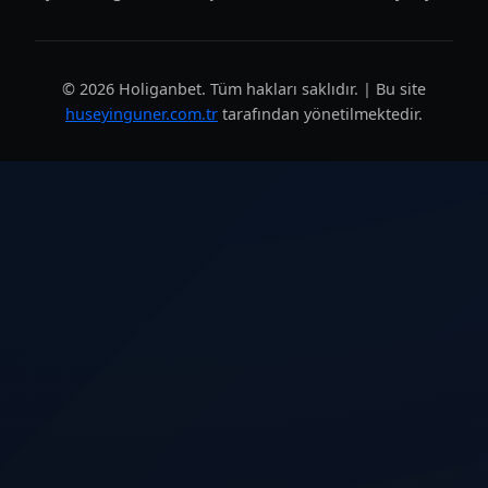
© 2026 Holiganbet. Tüm hakları saklıdır. | Bu site
huseyinguner.com.tr
tarafından yönetilmektedir.