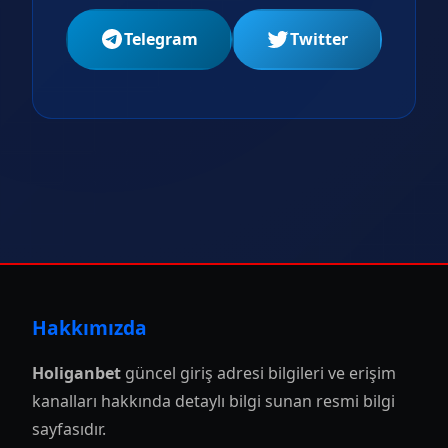
Telegram
Twitter
Hakkımızda
Holiganbet
güncel giriş adresi bilgileri ve erişim
kanalları hakkında detaylı bilgi sunan resmi bilgi
sayfasıdır.