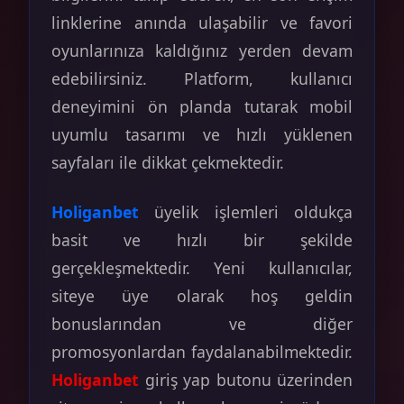
linklerine anında ulaşabilir ve favori
oyunlarınıza kaldığınız yerden devam
edebilirsiniz. Platform, kullanıcı
deneyimini ön planda tutarak mobil
uyumlu tasarımı ve hızlı yüklenen
sayfaları ile dikkat çekmektedir.
Holiganbet
üyelik işlemleri oldukça
basit ve hızlı bir şekilde
gerçekleşmektedir. Yeni kullanıcılar,
siteye üye olarak hoş geldin
bonuslarından ve diğer
promosyonlardan faydalanabilmektedir.
Holiganbet
giriş yap butonu üzerinden