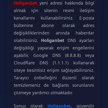
Holiganbet
yeni adresi hakkında bilgi
almak için sitenin resmi iletişim
kanallarını kullanabilirsiniz. E-posta
bültenine abone olarak adres
değişikliklerinden anında haberdar
olabilirsiniz.
Holiganbet
DNS ayarları
değişikliği yaparak erişim engellerini
aşabilir, Google DNS (8.8.8.8) veya
Cloudflare DNS (1.1.1.1) kullanarak
siteye kesintisiz erişim sağlayabilirsiniz.
Tarayıcı önbelleğini düzenli olarak
temizlemeniz de bağlantı sorunlarını
çözmeye yardımcı olmaktadır.
Sonuç olarak
Holiganbet
, güvenilir