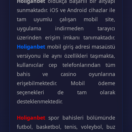
Holiganbet
oldukça başarılı bir altyapı
sunmaktadır. iOS ve Android cihazlar ile
tam uyumlu çalışan mobil site,
uygulama indirmeden tarayıcı
üzerinden erişim imkanı tanımaktadır.
Holiganbet
mobil giriş adresi masaüstü
versiyonu ile aynı özellikleri taşımakta,
kullanıcılar cep telefonlarından tüm
bahis ve casino oyunlarına
erişebilmektedir. Mobil ödeme
seçenekleri de tam olarak
desteklenmektedir.
Holiganbet
spor bahisleri bölümünde
futbol, basketbol, tenis, voleybol, buz