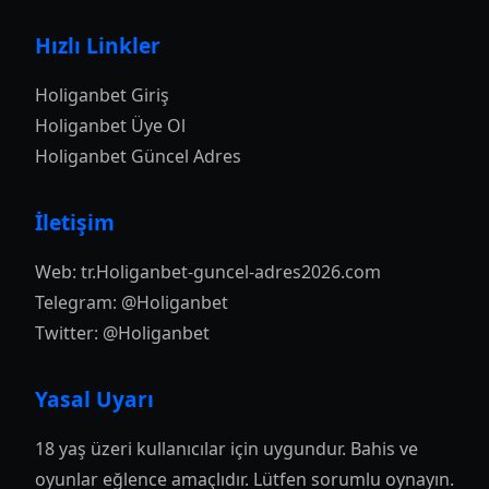
Hızlı Linkler
Holiganbet Giriş
Holiganbet Üye Ol
Holiganbet Güncel Adres
İletişim
Web:
tr.Holiganbet-guncel-adres2026.com
Telegram: @Holiganbet
Twitter: @Holiganbet
Yasal Uyarı
18 yaş üzeri kullanıcılar için uygundur. Bahis ve
oyunlar eğlence amaçlıdır. Lütfen sorumlu oynayın.