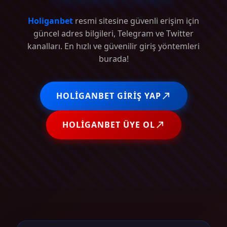
Holiganbet
resmi sitesine güvenli erişim için
güncel adres bilgileri, Telegram ve Twitter
kanalları. En hızlı ve güvenilir giriş yöntemleri
burada!
HOLIGANBET GIRIŞ YAP
HOLIGANBET ÜYE OL