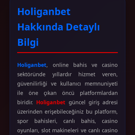
Holiganbet
Hakkında Detaylı
Bilgi
Holiganbet
, online bahis ve casino
sektöründe yıllardır hizmet veren,
güvenilirliği ve kullanıcı memnuniyeti
ile öne çıkan öncü platformlardan
biridir.
Holiganbet
güncel giriş adresi
üzerinden erişebileceğiniz bu platform,
spor bahisleri, canlı bahis, casino
oyunları, slot makineleri ve canlı casino