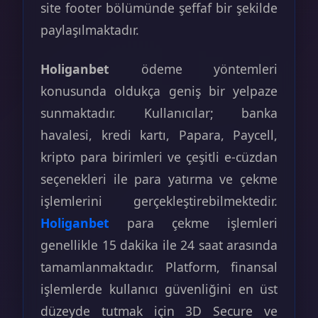
site footer bölümünde şeffaf bir şekilde
paylaşılmaktadır.
Holiganbet
ödeme yöntemleri
konusunda oldukça geniş bir yelpaze
sunmaktadır. Kullanıcılar; banka
havalesi, kredi kartı, Papara, Paycell,
kripto para birimleri ve çeşitli e-cüzdan
seçenekleri ile para yatırma ve çekme
işlemlerini gerçekleştirebilmektedir.
Holiganbet
para çekme işlemleri
genellikle 15 dakika ile 24 saat arasında
tamamlanmaktadır. Platform, finansal
işlemlerde kullanıcı güvenliğini en üst
düzeyde tutmak için 3D Secure ve