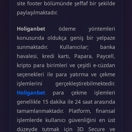
site footer bölümünde şeffaf bir şekilde
paylaşılmaktadır.
Holiganbet
ödeme yöntemleri
konusunda oldukça geniş bir yelpaze
sunmaktadır. Kullanıcılar; banka
havalesi, kredi kartı, Papara, Paycell,
kripto para birimleri ve çeşitli e-cüzdan
seçenekleri ile para yatırma ve çekme
işlemlerini gerçekleştirebilmektedir.
Holiganbet
para çekme işlemleri
genellikle 15 dakika ile 24 saat arasında
tamamlanmaktadır. Platform, finansal
işlemlerde kullanıcı güvenliğini en üst
düzeyde tutmak için 3D Secure ve