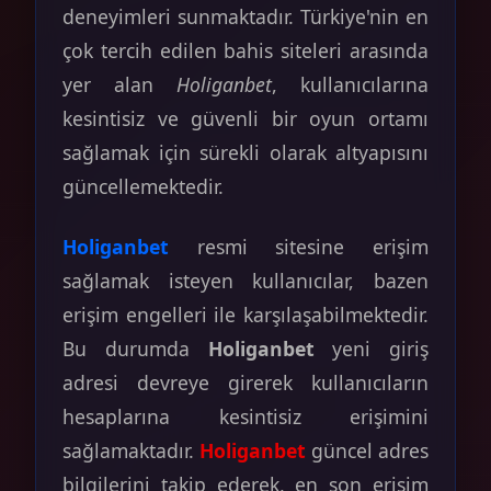
deneyimleri sunmaktadır. Türkiye'nin en
çok tercih edilen bahis siteleri arasında
yer alan
Holiganbet
, kullanıcılarına
kesintisiz ve güvenli bir oyun ortamı
sağlamak için sürekli olarak altyapısını
güncellemektedir.
Holiganbet
resmi sitesine erişim
sağlamak isteyen kullanıcılar, bazen
erişim engelleri ile karşılaşabilmektedir.
Bu durumda
Holiganbet
yeni giriş
adresi devreye girerek kullanıcıların
hesaplarına kesintisiz erişimini
sağlamaktadır.
Holiganbet
güncel adres
bilgilerini takip ederek, en son erişim