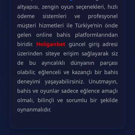
altyapısı, zengin oyun seçenekleri, hızlı
ödeme sistemleri ve profesyonel
müşteri hizmetleri ile Türkiye'nin önde
gelen online bahis platformlarından
biridir.
Holiganbet
güncel giriş adresi
üzerinden siteye erişim sağlayarak siz
de bu ayrıcalıklı dünyanın parçası
olabilir, eğlenceli ve kazançlı bir bahis
deneyimi yaşayabilirsiniz. Unutmayın,
bahis ve oyunlar sadece eğlence amaçlı
olmalı, bilinçli ve sorumlu bir şekilde
oynanmalıdır.