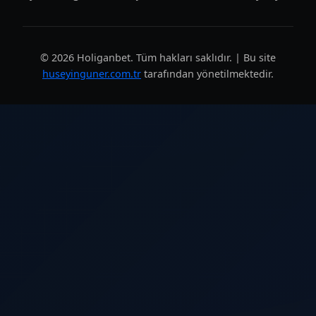
© 2026 Holiganbet. Tüm hakları saklıdır. | Bu site
huseyinguner.com.tr
tarafından yönetilmektedir.