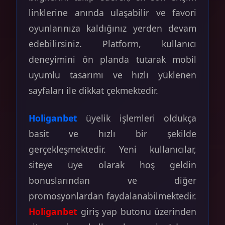
linklerine anında ulaşabilir ve favori
oyunlarınıza kaldığınız yerden devam
edebilirsiniz. Platform, kullanıcı
deneyimini ön planda tutarak mobil
uyumlu tasarımı ve hızlı yüklenen
sayfaları ile dikkat çekmektedir.
Holiganbet
üyelik işlemleri oldukça
basit ve hızlı bir şekilde
gerçekleşmektedir. Yeni kullanıcılar,
siteye üye olarak hoş geldin
bonuslarından ve diğer
promosyonlardan faydalanabilmektedir.
Holiganbet
giriş yap butonu üzerinden