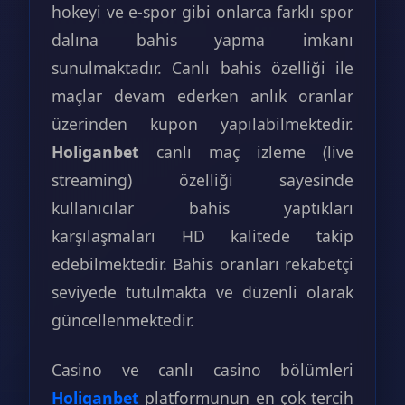
hokeyi ve e-spor gibi onlarca farklı spor
dalına bahis yapma imkanı
sunulmaktadır. Canlı bahis özelliği ile
maçlar devam ederken anlık oranlar
üzerinden kupon yapılabilmektedir.
Holiganbet
canlı maç izleme (live
streaming) özelliği sayesinde
kullanıcılar bahis yaptıkları
karşılaşmaları HD kalitede takip
edebilmektedir. Bahis oranları rekabetçi
seviyede tutulmakta ve düzenli olarak
güncellenmektedir.
Casino ve canlı casino bölümleri
Holiganbet
platformunun en çok tercih