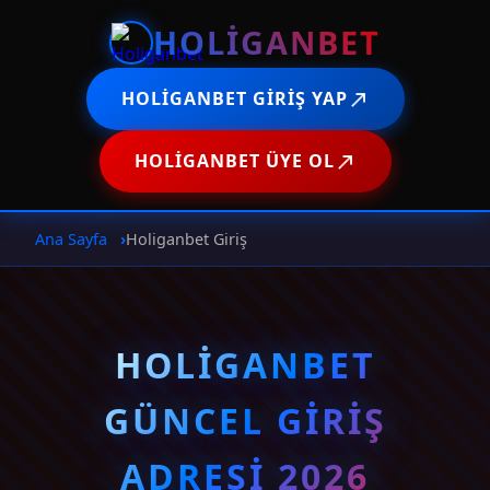
HOLIGANBET
HOLIGANBET GIRIŞ YAP
HOLIGANBET ÜYE OL
Ana Sayfa
Holiganbet Giriş
HOLIGANBET
GÜNCEL GIRIŞ
ADRESI 2026