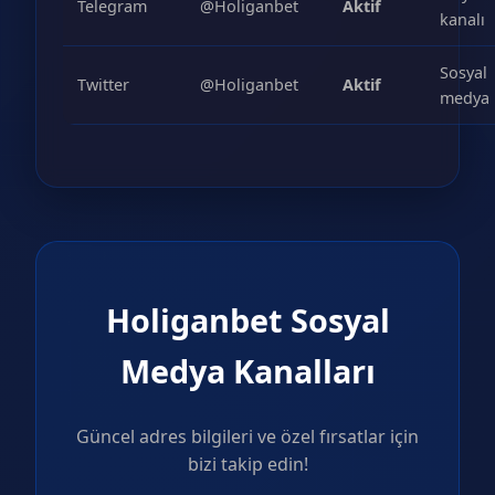
Telegram
@Holiganbet
Aktif
kanalı
Sosyal
Twitter
@Holiganbet
Aktif
medya
Holiganbet Sosyal
Medya Kanalları
Güncel adres bilgileri ve özel fırsatlar için
bizi takip edin!