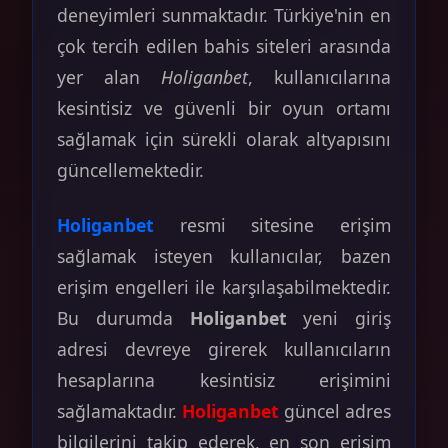
deneyimleri sunmaktadır. Türkiye'nin en
çok tercih edilen bahis siteleri arasında
yer alan
Holiganbet
, kullanıcılarına
kesintisiz ve güvenli bir oyun ortamı
sağlamak için sürekli olarak altyapısını
güncellemektedir.
Holiganbet
resmi sitesine erişim
sağlamak isteyen kullanıcılar, bazen
erişim engelleri ile karşılaşabilmektedir.
Bu durumda
Holiganbet
yeni giriş
adresi devreye girerek kullanıcıların
hesaplarına kesintisiz erişimini
sağlamaktadır.
Holiganbet
güncel adres
bilgilerini takip ederek, en son erişim