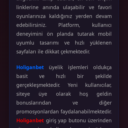
linklerine anında ulaşabilir ve favori
oyunlarınıza kaldığınız yerden devam
edebilirsiniz. Platform, kullanıcı
deneyimini ön planda tutarak mobil
uyumlu tasarımı ve hızlı yüklenen
sayfaları ile dikkat çekmektedir.
Holiganbet
üyelik işlemleri oldukça
basit ve hızlı bir şekilde
gerçekleşmektedir. Yeni kullanıcılar,
siteye üye olarak hoş geldin
bonuslarından ve diğer
promosyonlardan faydalanabilmektedir.
Holiganbet
giriş yap butonu üzerinden