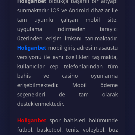
Holiganbet
oldukça başarılı bir altyapı
sunmaktadır. iOS ve Android cihazlar ile
tam uyumlu çalışan mobil site,
uygulama indirmeden tarayıcı
üzerinden erişim imkanı tanımaktadır.
Holiganbet
mobil giriş adresi masaüstü
versiyonu ile aynı özellikleri taşımakta,
kullanıcılar cep telefonlarından tüm
bahis ve casino oyunlarına
erişebilmektedir. Mobil ödeme
seçenekleri de tam olarak
desteklenmektedir.
Holiganbet
spor bahisleri bölümünde
futbol, basketbol, tenis, voleybol, buz