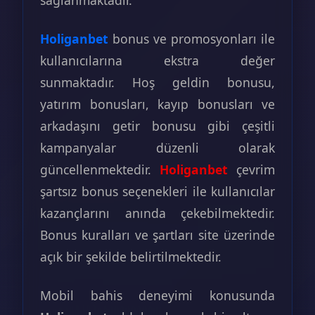
Holiganbet
bonus ve promosyonları ile
kullanıcılarına ekstra değer
sunmaktadır. Hoş geldin bonusu,
yatırım bonusları, kayıp bonusları ve
arkadaşını getir bonusu gibi çeşitli
kampanyalar düzenli olarak
güncellenmektedir.
Holiganbet
çevrim
şartsız bonus seçenekleri ile kullanıcılar
kazançlarını anında çekebilmektedir.
Bonus kuralları ve şartları site üzerinde
açık bir şekilde belirtilmektedir.
Mobil bahis deneyimi konusunda