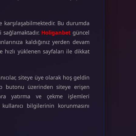
ile karşılaşabilmektedir. Bu durumda
ni sağlamaktadır.
Holiganbet
güncel
yunlarınıza kaldığınız yerden devam
 hızlı yüklenen sayfaları ile dikkat
nıcılar, siteye üye olarak hoş geldin
p butonu üzerinden siteye erişen
para yatırma ve çekme işlemleri
 kullanıcı bilgilerinin korunmasını