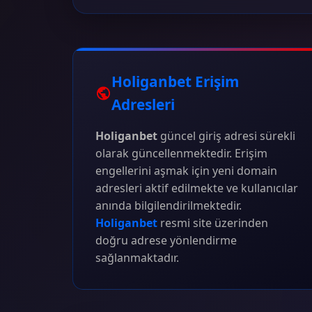
Holiganbet Erişim
Adresleri
Holiganbet
güncel giriş adresi sürekli
olarak güncellenmektedir. Erişim
engellerini aşmak için yeni domain
adresleri aktif edilmekte ve kullanıcılar
anında bilgilendirilmektedir.
Holiganbet
resmi site üzerinden
doğru adrese yönlendirme
sağlanmaktadır.