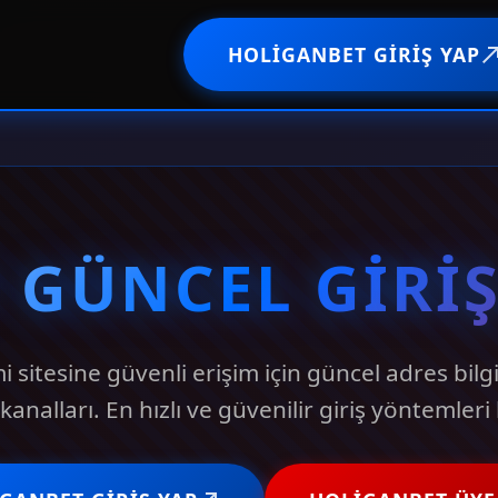
HOLIGANBET GIRIŞ YAP
GÜNCEL GIRIŞ
 sitesine güvenli erişim için güncel adres bilg
kanalları. En hızlı ve güvenilir giriş yöntemler