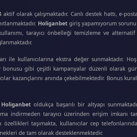
 aktif olarak çalışmaktadır. Canlı destek hattı, e-pos
anıtlanmaktadır.
Holiganbet
giriş yapamıyorum sorunu y
ullanımı, tarayıcı önbelleği temizleme ve alternatif
ğlanmaktadır.
 ile kullanıcılarına ekstra değer sunmaktadır. Hoş
ir bonusu gibi çeşitli kampanyalar düzenli olarak gü
ıcılar kazançlarını anında çekebilmektedir. Bonus kuralla
a
Holiganbet
oldukça başarılı bir altyapı sunmaktadı
ama indirmeden tarayıcı üzerinden erişim imkanı ta
 özellikleri taşımakta, kullanıcılar cep telefonları
nekleri de tam olarak desteklenmektedir.