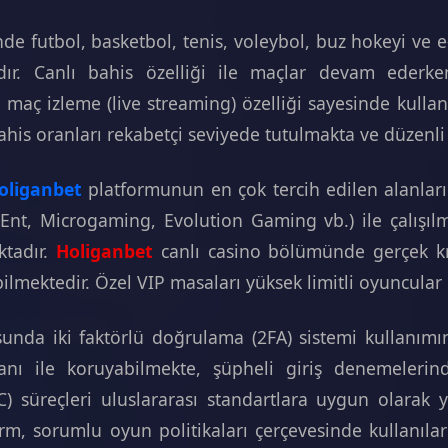
e futbol, basketbol, tenis, voleybol, buz hokeyi ve e-
ır. Canlı bahis özelliği ile maçlar devam ederke
 maç izleme (live streaming) özelliği sayesinde kullanı
ahis oranları rekabetçi seviyede tutulmakta ve düzenli
oliganbet
platformunun en çok tercih edilen alanları
Ent, Microgaming, Evolution Gaming vb.) ile çalışılm
ktadır.
Holiganbet
canlı casino bölümünde gerçek krup
lmektedir. Özel VIP masaları yüksek limitli oyuncular 
unda iki faktörlü doğrulama (2FA) sistemi kullanımın
anı ile koruyabilmekte, şüpheli giriş denemelerind
süreçleri uluslararası standartlara uygun olarak yür
orm, sorumlu oyun politikaları çerçevesinde kullanıla