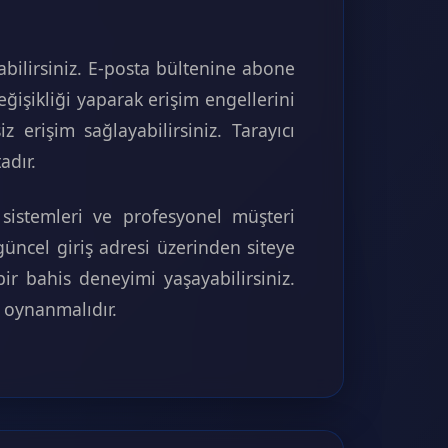
nabilirsiniz. E-posta bültenine abone
ğişikliği yaparak erişim engellerini
z erişim sağlayabilirsiniz. Tarayıcı
adır.
 sistemleri ve profesyonel müşteri
üncel giriş adresi üzerinden siteye
bir bahis deneyimi yaşayabilirsiniz.
e oynanmalıdır.