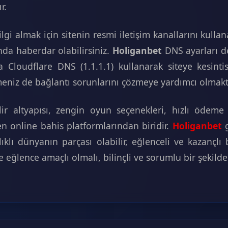
r.
gi almak için sitenin resmi iletişim kanallarını kulla
nda haberdar olabilirsiniz.
Holiganbet
DNS ayarları de
 Cloudflare DNS (1.1.1.1) kullanarak siteye kesintisi
meniz de bağlantı sorunlarını çözmeye yardımcı olmakt
lir altyapısı, zengin oyun seçenekleri, hızlı ödeme
en online bahis platformlarından biridir.
Holiganbet
g
ıklı dünyanın parçası olabilir, eğlenceli ve kazançlı 
eğlence amaçlı olmalı, bilinçli ve sorumlu bir şekild