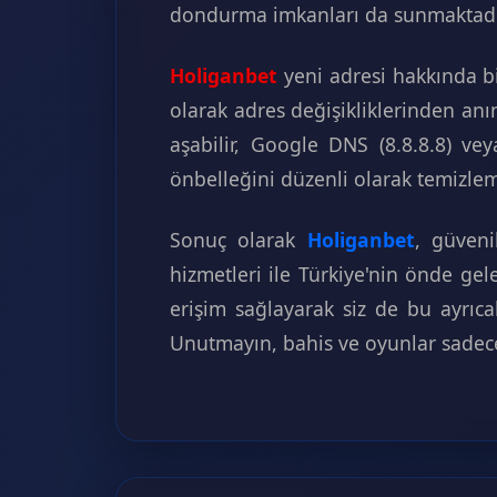
dondurma imkanları da sunmaktadı
Holiganbet
yeni adresi hakkında bil
olarak adres değişikliklerinden anı
aşabilir, Google DNS (8.8.8.8) veya
önbelleğini düzenli olarak temizle
Sonuç olarak
Holiganbet
, güveni
hizmetleri ile Türkiye'nin önde gel
erişim sağlayarak siz de bu ayrıcal
Unutmayın, bahis ve oyunlar sadece 