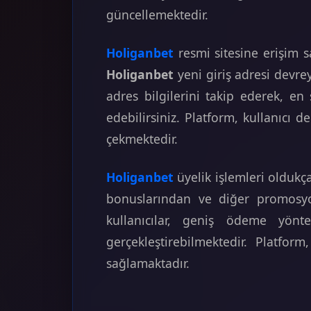
güncellemektedir.
Holiganbet
resmi sitesine erişim s
Holiganbet
yeni giriş adresi devrey
adres bilgilerini takip ederek, en
edebilirsiniz. Platform, kullanıcı 
çekmektedir.
Holiganbet
üyelik işlemleri oldukça
bonuslarından ve diğer promosyo
kullanıcılar, geniş ödeme yönt
gerçekleştirebilmektedir. Platform
sağlamaktadır.