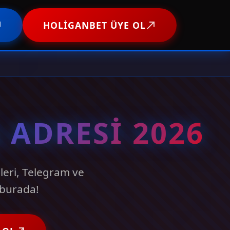
HOLIGANBET ÜYE OL
 ADRESI 2026
ileri, Telegram ve
i burada!