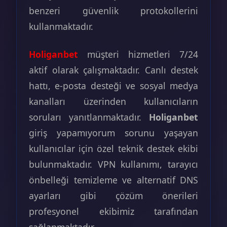
benzeri güvenlik protokollerini
kullanmaktadır.
Holiganbet
müşteri hizmetleri 7/24
aktif olarak çalışmaktadır. Canlı destek
hattı, e-posta desteği ve sosyal medya
kanalları üzerinden kullanıcıların
soruları yanıtlanmaktadır.
Holiganbet
giriş yapamıyorum sorunu yaşayan
kullanıcılar için özel teknik destek ekibi
bulunmaktadır. VPN kullanımı, tarayıcı
önbelleği temizleme ve alternatif DNS
ayarları gibi çözüm önerileri
profesyonel ekibimiz tarafından
sağlanmaktadır.