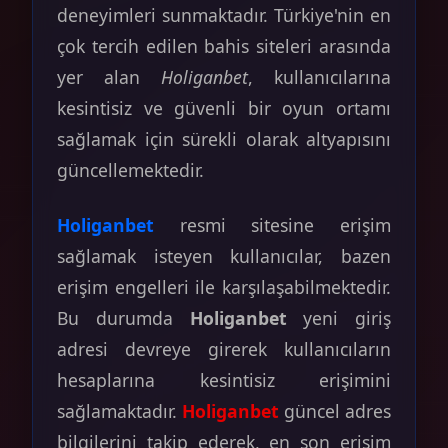
deneyimleri sunmaktadır. Türkiye'nin en
çok tercih edilen bahis siteleri arasında
yer alan
Holiganbet
, kullanıcılarına
kesintisiz ve güvenli bir oyun ortamı
sağlamak için sürekli olarak altyapısını
güncellemektedir.
Holiganbet
resmi sitesine erişim
sağlamak isteyen kullanıcılar, bazen
erişim engelleri ile karşılaşabilmektedir.
Bu durumda
Holiganbet
yeni giriş
adresi devreye girerek kullanıcıların
hesaplarına kesintisiz erişimini
sağlamaktadır.
Holiganbet
güncel adres
bilgilerini takip ederek, en son erişim