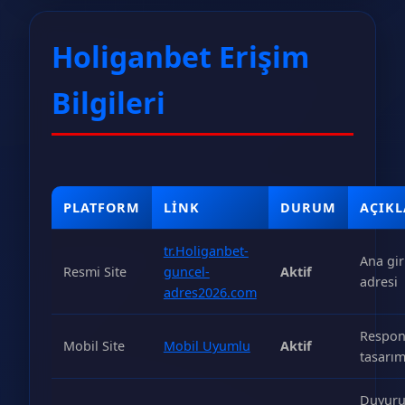
Holiganbet Erişim
Bilgileri
PLATFORM
LINK
DURUM
AÇIK
tr.Holiganbet-
Ana gir
Resmi Site
guncel-
Aktif
adresi
adres2026.com
Respon
Mobil Site
Mobil Uyumlu
Aktif
tasarı
Duyur