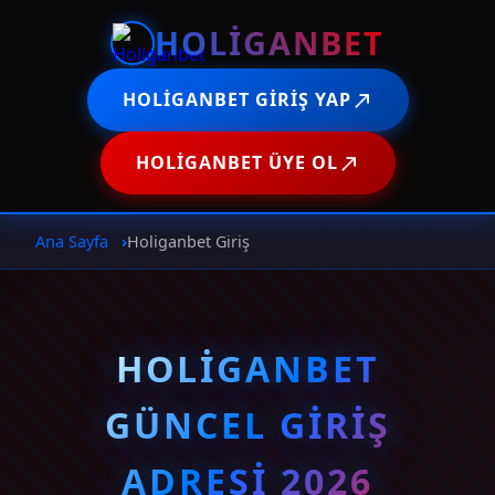
HOLIGANBET
HOLIGANBET GIRIŞ YAP
HOLIGANBET ÜYE OL
Ana Sayfa
Holiganbet Giriş
HOLIGANBET
GÜNCEL GIRIŞ
ADRESI 2026