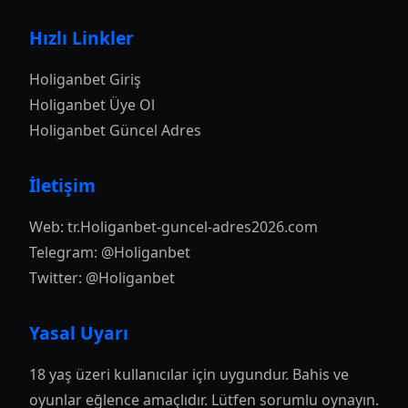
Hızlı Linkler
Holiganbet Giriş
Holiganbet Üye Ol
Holiganbet Güncel Adres
İletişim
Web:
tr.Holiganbet-guncel-adres2026.com
Telegram: @Holiganbet
Twitter: @Holiganbet
Yasal Uyarı
18 yaş üzeri kullanıcılar için uygundur. Bahis ve
oyunlar eğlence amaçlıdır. Lütfen sorumlu oynayın.