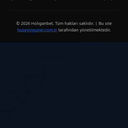
© 2026 Holiganbet. Tüm hakları saklıdır. | Bu site
huseyinguner.com.tr
tarafından yönetilmektedir.