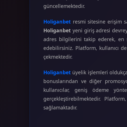
güncellemektedir.
Holiganbet
resmi sitesine erişim s
Holiganbet
yeni giriş adresi devrey
adres bilgilerini takip ederek, en
edebilirsiniz. Platform, kullanıcı 
çekmektedir.
Holiganbet
üyelik işlemleri oldukça
bonuslarından ve diğer promosyo
kullanıcılar, geniş ödeme yönt
gerçekleştirebilmektedir. Platform
sağlamaktadır.