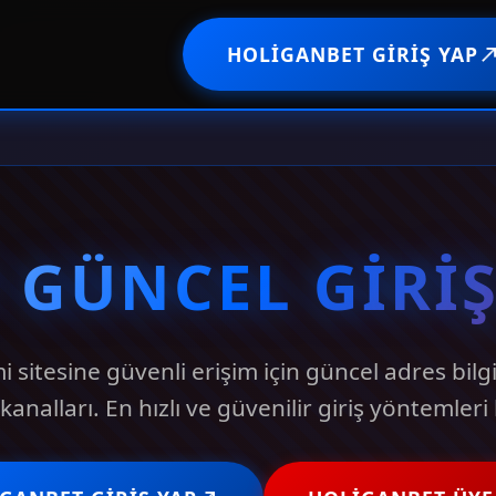
HOLIGANBET GIRIŞ YAP
GÜNCEL GIRIŞ
 sitesine güvenli erişim için güncel adres bilg
kanalları. En hızlı ve güvenilir giriş yöntemler