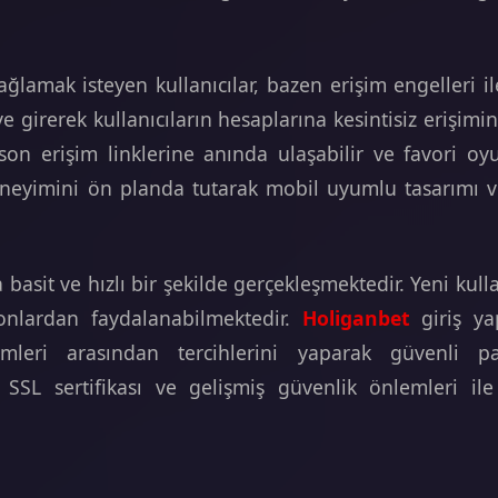
ağlamak isteyen kullanıcılar, bazen erişim engelleri 
e girerek kullanıcıların hesaplarına kesintisiz erişimi
 son erişim linklerine anında ulaşabilir ve favori o
deneyimini ön planda tutarak mobil uyumlu tasarımı ve
 basit ve hızlı bir şekilde gerçekleşmektedir. Yeni kulla
nlardan faydalanabilmektedir.
Holiganbet
giriş ya
emleri arasından tercihlerini yaparak güvenli 
, SSL sertifikası ve gelişmiş güvenlik önlemleri ile