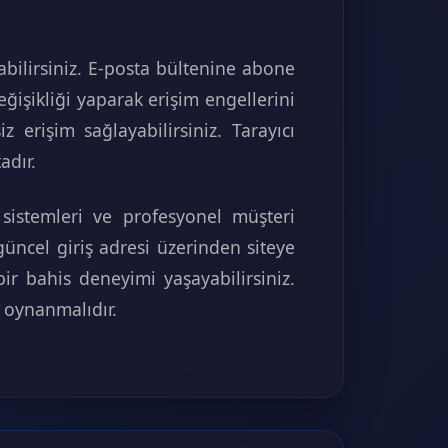
nabilirsiniz. E-posta bültenine abone
ğişikliği yaparak erişim engellerini
z erişim sağlayabilirsiniz. Tarayıcı
adır.
 sistemleri ve profesyonel müşteri
üncel giriş adresi üzerinden siteye
bir bahis deneyimi yaşayabilirsiniz.
e oynanmalıdır.