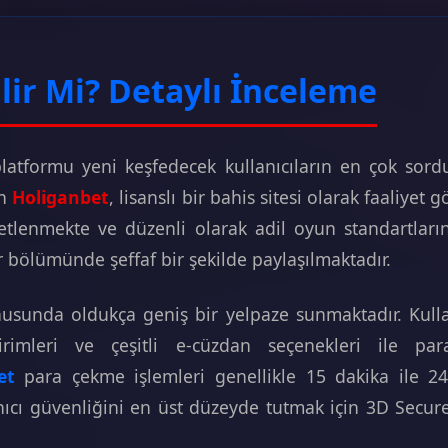
lir Mi? Detaylı İnceleme
latformu yeni keşfedecek kullanıcıların en çok sord
en
Holiganbet
, lisanslı bir bahis sitesi olarak faaliyet
tlenmekte ve düzenli olarak adil oyun standartları
er bölümünde şeffaf bir şekilde paylaşılmaktadır.
unda oldukça geniş bir yelpaze sunmaktadır. Kullanıc
irimleri ve çeşitli e-cüzdan seçenekleri ile pa
et
para çekme işlemleri genellikle 15 dakika ile 2
anıcı güvenliğini en üst düzeyde tutmak için 3D Secure