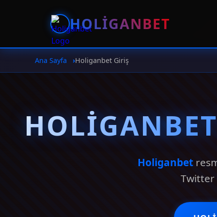
HOLIGANBET
Ana Sayfa
Holiganbet Giriş
HOLIGANBET 
Holiganbet
resmi
Twitter 