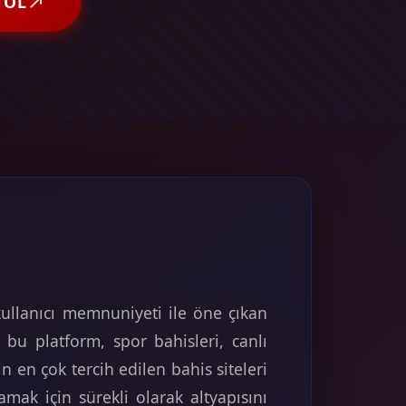
 OL
 kullanıcı memnuniyeti ile öne çıkan
 bu platform, spor bahisleri, canlı
n en çok tercih edilen bahis siteleri
amak için sürekli olarak altyapısını