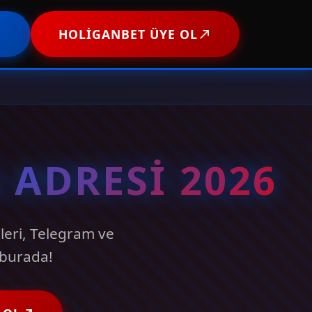
HOLIGANBET ÜYE OL
 ADRESI 2026
ileri, Telegram ve
i burada!