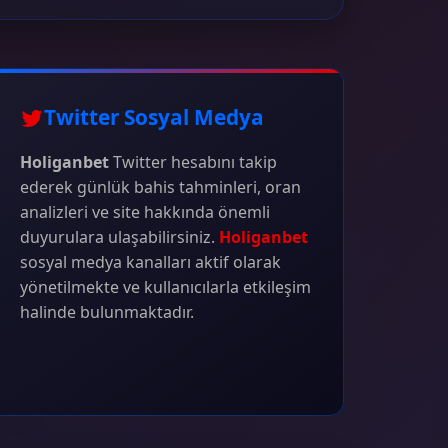
Twitter Sosyal Medya
Holiganbet
Twitter hesabını takip
ederek günlük bahis tahminleri, oran
analizleri ve site hakkında önemli
duyurulara ulaşabilirsiniz.
Holiganbet
sosyal medya kanalları aktif olarak
yönetilmekte ve kullanıcılarla etkileşim
halinde bulunmaktadır.