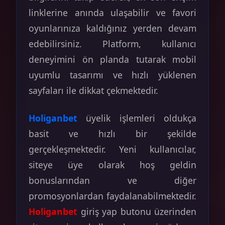
linklerine anında ulaşabilir ve favori
oyunlarınıza kaldığınız yerden devam
edebilirsiniz. Platform, kullanıcı
deneyimini ön planda tutarak mobil
uyumlu tasarımı ve hızlı yüklenen
sayfaları ile dikkat çekmektedir.
Holiganbet
üyelik işlemleri oldukça
basit ve hızlı bir şekilde
gerçekleşmektedir. Yeni kullanıcılar,
siteye üye olarak hoş geldin
bonuslarından ve diğer
promosyonlardan faydalanabilmektedir.
Holiganbet
giriş yap butonu üzerinden