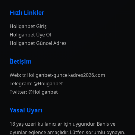
Hızlı Linkler
Holiganbet Giriş
Holiganbet Üye Ol
Holiganbet Güncel Adres
İletişim
Web:
tr.Holiganbet-guncel-adres2026.com
Telegram: @Holiganbet
Twitter: @Holiganbet
Yasal Uyarı
18 yaş üzeri kullanıcılar için uygundur. Bahis ve
oyunlar eğlence amaçlıdır. Lütfen sorumlu oynayın.