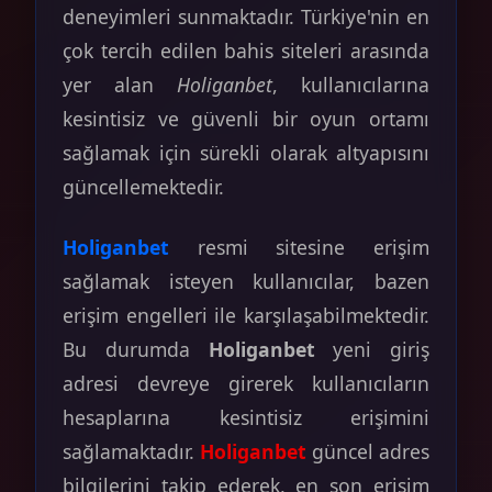
deneyimleri sunmaktadır. Türkiye'nin en
çok tercih edilen bahis siteleri arasında
yer alan
Holiganbet
, kullanıcılarına
kesintisiz ve güvenli bir oyun ortamı
sağlamak için sürekli olarak altyapısını
güncellemektedir.
Holiganbet
resmi sitesine erişim
sağlamak isteyen kullanıcılar, bazen
erişim engelleri ile karşılaşabilmektedir.
Bu durumda
Holiganbet
yeni giriş
adresi devreye girerek kullanıcıların
hesaplarına kesintisiz erişimini
sağlamaktadır.
Holiganbet
güncel adres
bilgilerini takip ederek, en son erişim