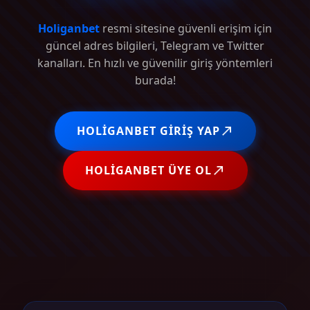
Holiganbet
resmi sitesine güvenli erişim için
güncel adres bilgileri, Telegram ve Twitter
kanalları. En hızlı ve güvenilir giriş yöntemleri
burada!
HOLIGANBET GIRIŞ YAP
HOLIGANBET ÜYE OL