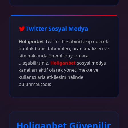
Twitter Sosyal Medya
Holiganbet
Twitter hesabını takip ederek
günlük bahis tahminleri, oran analizleri ve
site hakkında önemli duyurulara
ulaşabilirsiniz.
Holiganbet
sosyal medya
kanalları aktif olarak yönetilmekte ve
kullanıcılarla etkileşim halinde
bulunmaktadır.
Holiganbet Güvenilir