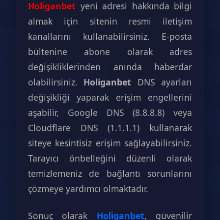
Holiganbet
yeni adresi hakkında bilgi
almak için sitenin resmi iletişim
kanallarını kullanabilirsiniz. E-posta
bültenine abone olarak adres
değişikliklerinden anında haberdar
olabilirsiniz.
Holiganbet
DNS ayarları
değişikliği yaparak erişim engellerini
aşabilir, Google DNS (8.8.8.8) veya
Cloudflare DNS (1.1.1.1) kullanarak
siteye kesintisiz erişim sağlayabilirsiniz.
Tarayıcı önbelleğini düzenli olarak
temizlemeniz de bağlantı sorunlarını
çözmeye yardımcı olmaktadır.
Sonuç olarak
Holiganbet
, güvenilir