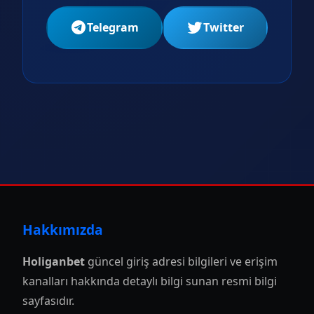
Telegram
Twitter
Hakkımızda
Holiganbet
güncel giriş adresi bilgileri ve erişim
kanalları hakkında detaylı bilgi sunan resmi bilgi
sayfasıdır.