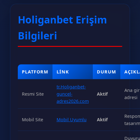
Holiganbet Erişim
Bilgileri
PLATFORM
LINK
DURUM
AÇIK
tr.Holiganbet-
Ana gir
Resmi Site
guncel-
Aktif
adresi
adres2026.com
Respon
Mobil Site
Mobil Uyumlu
Aktif
tasarı
Duyur