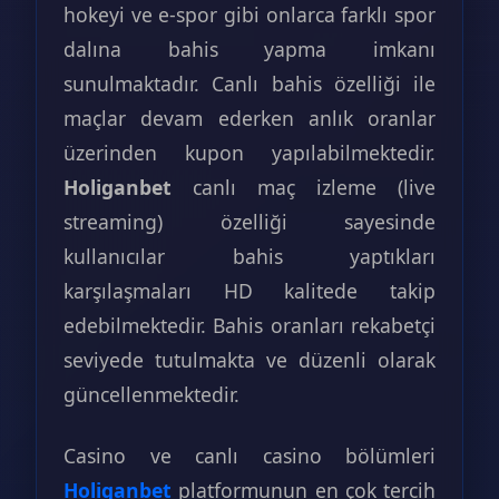
hokeyi ve e-spor gibi onlarca farklı spor
dalına bahis yapma imkanı
sunulmaktadır. Canlı bahis özelliği ile
maçlar devam ederken anlık oranlar
üzerinden kupon yapılabilmektedir.
Holiganbet
canlı maç izleme (live
streaming) özelliği sayesinde
kullanıcılar bahis yaptıkları
karşılaşmaları HD kalitede takip
edebilmektedir. Bahis oranları rekabetçi
seviyede tutulmakta ve düzenli olarak
güncellenmektedir.
Casino ve canlı casino bölümleri
Holiganbet
platformunun en çok tercih