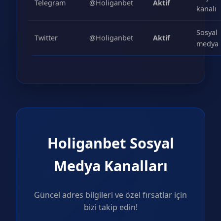
Telegram
@Holiganbet
Aktif
kanalı
Sosyal
Twitter
@Holiganbet
Aktif
medya
Holiganbet Sosyal
Medya Kanalları
Güncel adres bilgileri ve özel fırsatlar için
bizi takip edin!