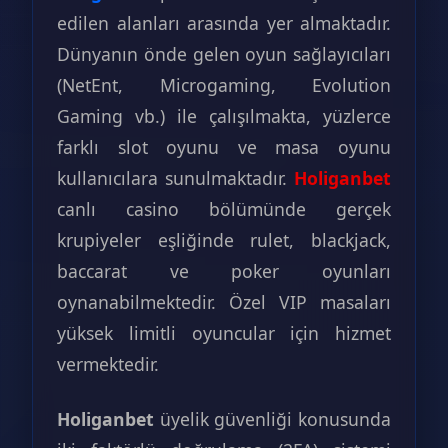
edilen alanları arasında yer almaktadır.
Dünyanın önde gelen oyun sağlayıcıları
(NetEnt, Microgaming, Evolution
Gaming vb.) ile çalışılmakta, yüzlerce
farklı slot oyunu ve masa oyunu
kullanıcılara sunulmaktadır.
Holiganbet
canlı casino bölümünde gerçek
krupiyeler eşliğinde rulet, blackjack,
baccarat ve poker oyunları
oynanabilmektedir. Özel VIP masaları
yüksek limitli oyuncular için hizmet
vermektedir.
Holiganbet
üyelik güvenliği konusunda