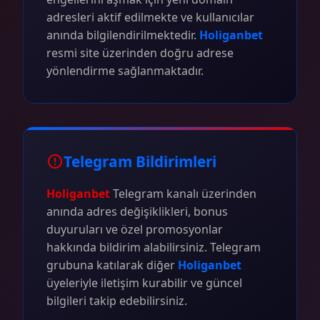
adresleri aktif edilmekte ve kullanıcılar
anında bilgilendirilmektedir.
Holiganbet
resmi site üzerinden doğru adrese
yönlendirme sağlanmaktadır.
Telegram Bildirimleri
Holiganbet
Telegram kanalı üzerinden
anında adres değişiklikleri, bonus
duyuruları ve özel promosyonlar
hakkında bildirim alabilirsiniz. Telegram
grubuna katılarak diğer
Holiganbet
üyeleriyle iletişim kurabilir ve güncel
bilgileri takip edebilirsiniz.