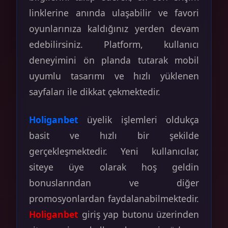
linklerine anında ulaşabilir ve favori
oyunlarınıza kaldığınız yerden devam
edebilirsiniz. Platform, kullanıcı
deneyimini ön planda tutarak mobil
uyumlu tasarımı ve hızlı yüklenen
sayfaları ile dikkat çekmektedir.
Holiganbet
üyelik işlemleri oldukça
basit ve hızlı bir şekilde
gerçekleşmektedir. Yeni kullanıcılar,
siteye üye olarak hoş geldin
bonuslarından ve diğer
promosyonlardan faydalanabilmektedir.
Holiganbet
giriş yap butonu üzerinden