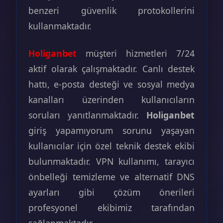
benzeri güvenlik protokollerini
kullanmaktadır.
Holiganbet
müşteri hizmetleri 7/24
aktif olarak çalışmaktadır. Canlı destek
hattı, e-posta desteği ve sosyal medya
kanalları üzerinden kullanıcıların
soruları yanıtlanmaktadır.
Holiganbet
giriş yapamıyorum sorunu yaşayan
kullanıcılar için özel teknik destek ekibi
bulunmaktadır. VPN kullanımı, tarayıcı
önbelleği temizleme ve alternatif DNS
ayarları gibi çözüm önerileri
profesyonel ekibimiz tarafından
sağlanmaktadır.