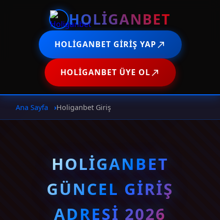
HOLIGANBET
HOLIGANBET GIRIŞ YAP
HOLIGANBET ÜYE OL
Ana Sayfa
Holiganbet Giriş
HOLIGANBET
GÜNCEL GIRIŞ
ADRESI 2026