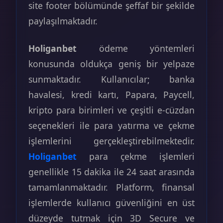
site footer bölümünde şeffaf bir şekilde
paylaşılmaktadır.
Holiganbet
ödeme yöntemleri
konusunda oldukça geniş bir yelpaze
sunmaktadır. Kullanıcılar; banka
havalesi, kredi kartı, Papara, Paycell,
kripto para birimleri ve çeşitli e-cüzdan
seçenekleri ile para yatırma ve çekme
işlemlerini gerçekleştirebilmektedir.
Holiganbet
para çekme işlemleri
genellikle 15 dakika ile 24 saat arasında
tamamlanmaktadır. Platform, finansal
işlemlerde kullanıcı güvenliğini en üst
düzeyde tutmak için 3D Secure ve