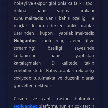
hokeyi ve e-spor gibi onlarca farklı spor
dalına bahis yapma imkanı
sunulmaktadır. Canlı bahis özelliği ile
maçlar devam ederken anlık oranlar
üzerinden kupon yapılabilmektedir.
Holiganbet
canlı maç izleme (live
streaming) özelliği sayesinde
kullanıcılar bahis yaptıkları
karşılaşmaları HD kalitede takip
edebilmektedir. Bahis oranları rekabetçi
seviyede tutulmakta ve düzenli olarak
güncellenmektedir.
Casino ve canlı casino bölümleri
Holiganbet
platformunun en çok tercih