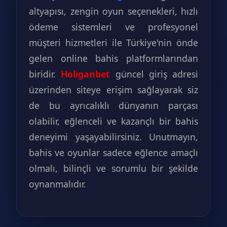
altyapısı, zengin oyun seçenekleri, hızlı
ödeme sistemleri ve profesyonel
müşteri hizmetleri ile Türkiye'nin önde
gelen online bahis platformlarından
biridir.
Holiganbet
güncel giriş adresi
üzerinden siteye erişim sağlayarak siz
de bu ayrıcalıklı dünyanın parçası
olabilir, eğlenceli ve kazançlı bir bahis
deneyimi yaşayabilirsiniz. Unutmayın,
bahis ve oyunlar sadece eğlence amaçlı
olmalı, bilinçli ve sorumlu bir şekilde
oynanmalıdır.