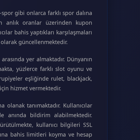
spor gibi onlarca farklı spor dalına
n anlık oranlar üzerinden kupon
cılar bahis yaptıkları karşılaşmaları
 olarak güncellenmektedir.
 arasında yer almaktadır. Dünyanın
akta, yüzlerce farklı slot oyunu ve
iyeler eşliğinde rulet, blackjack,
için hizmet vermektedir.
a olanak tanımaktadır. Kullanıcılar
e anında bildirim alabilmektedir.
ütülmekte, kullanıcı bilgileri SSL
rına bahis limitleri koyma ve hesap