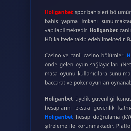
Holiganbet
spor bahisleri bölümünd
bahis yapma imkanı sunulmaktad
yapılabilmektedir.
Holiganbet
canlı
HD kalitede takip edebilmektedir. B
Casino ve canlı casino bölümleri
H
önde gelen oyun sağlayıcıları (Net
masa oyunu kullanıcılara sunulma
baccarat ve poker oyunları oynanabi
Holiganbet
üyelik güvenliği konus
hesaplarını ekstra güvenlik katm
Holiganbet
hesap doğrulama (KYC) 
şifreleme ile korunmaktadır. Platf