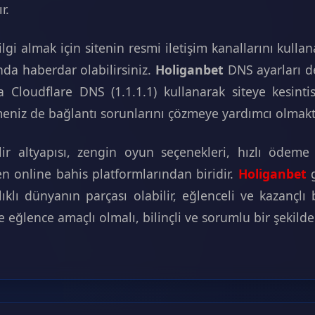
r.
gi almak için sitenin resmi iletişim kanallarını kulla
nda haberdar olabilirsiniz.
Holiganbet
DNS ayarları de
 Cloudflare DNS (1.1.1.1) kullanarak siteye kesintisi
meniz de bağlantı sorunlarını çözmeye yardımcı olmakt
lir altyapısı, zengin oyun seçenekleri, hızlı ödeme
en online bahis platformlarından biridir.
Holiganbet
g
ıklı dünyanın parçası olabilir, eğlenceli ve kazançlı 
eğlence amaçlı olmalı, bilinçli ve sorumlu bir şekild