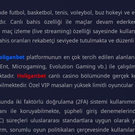
e futbol, basketbol, tenis, voleybol, buz hokeyi ve e-
ır. Canlı bahis özelliği ile maçlar devam ederke
 maç izleme (live streaming) özelliği sayesinde kullanı
ahis oranları rekabetçi seviyede tutulmakta ve düzenli
oliganbet
platformunun en çok tercih edilen alanları
Ent, Microgaming, Evolution Gaming vb.) ile çalışılm
ktadır.
Holiganbet
canlı casino bölümünde gerçek krup
lmektedir. Özel VIP masaları yüksek limitli oyuncular 
unda iki faktörlü doğrulama (2FA) sistemi kullanımın
anı ile koruyabilmekte, şüpheli giriş denemelerind
süreçleri uluslararası standartlara uygun olarak yür
orm, sorumlu oyun politikaları çerçevesinde kullanıla