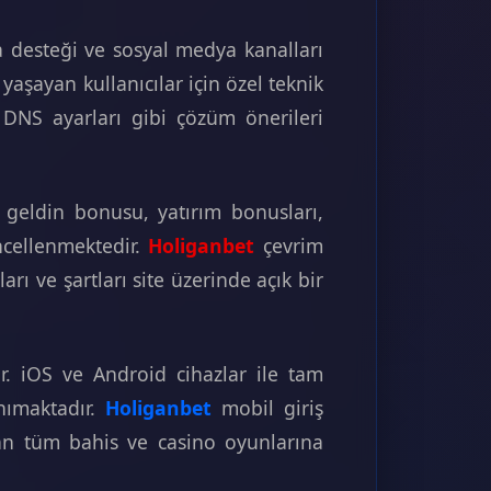
ta desteği ve sosyal medya kanalları
aşayan kullanıcılar için özel teknik
 DNS ayarları gibi çözüm önerileri
 geldin bonusu, yatırım bonusları,
ncellenmektedir.
Holiganbet
çevrim
rı ve şartları site üzerinde açık bir
r. iOS ve Android cihazlar ile tam
nımaktadır.
Holiganbet
mobil giriş
ndan tüm bahis ve casino oyunlarına