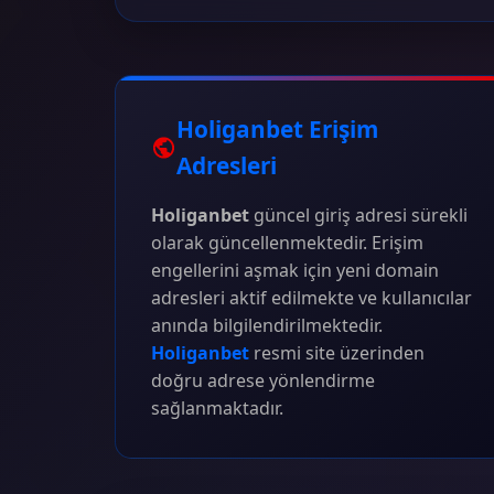
Holiganbet Erişim
Adresleri
Holiganbet
güncel giriş adresi sürekli
olarak güncellenmektedir. Erişim
engellerini aşmak için yeni domain
adresleri aktif edilmekte ve kullanıcılar
anında bilgilendirilmektedir.
Holiganbet
resmi site üzerinden
doğru adrese yönlendirme
sağlanmaktadır.