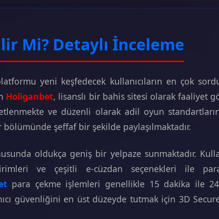
lir Mi? Detaylı İnceleme
latformu yeni keşfedecek kullanıcıların en çok sord
en
Holiganbet
, lisanslı bir bahis sitesi olarak faaliyet
tlenmekte ve düzenli olarak adil oyun standartları
er bölümünde şeffaf bir şekilde paylaşılmaktadır.
unda oldukça geniş bir yelpaze sunmaktadır. Kullanıc
irimleri ve çeşitli e-cüzdan seçenekleri ile pa
et
para çekme işlemleri genellikle 15 dakika ile 2
anıcı güvenliğini en üst düzeyde tutmak için 3D Secure