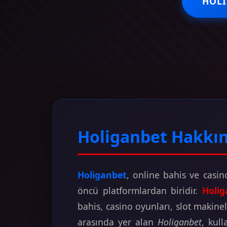
HOLI
Holiganbet Hakkınd
Holiganbet
, online bahis ve casin
öncü platformlardan biridir.
Holig
bahis, casino oyunları, slot makinel
arasında yer alan
Holiganbet
, kull