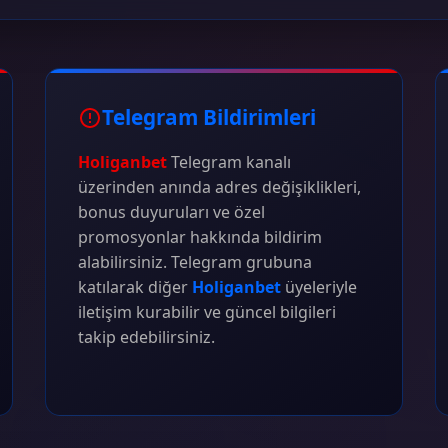
Telegram Bildirimleri
Holiganbet
Telegram kanalı
üzerinden anında adres değişiklikleri,
bonus duyuruları ve özel
promosyonlar hakkında bildirim
alabilirsiniz. Telegram grubuna
katılarak diğer
Holiganbet
üyeleriyle
iletişim kurabilir ve güncel bilgileri
takip edebilirsiniz.