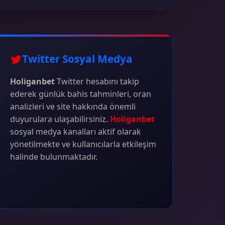
Twitter Sosyal Medya
Holiganbet
Twitter hesabını takip
ederek günlük bahis tahminleri, oran
analizleri ve site hakkında önemli
duyurulara ulaşabilirsiniz.
Holiganbet
sosyal medya kanalları aktif olarak
yönetilmekte ve kullanıcılarla etkileşim
halinde bulunmaktadır.