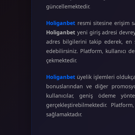
güncellemektedir.
Holiganbet
resmi sitesine erişim s
Holiganbet
yeni giriş adresi devrey
adres bilgilerini takip ederek, en
edebilirsiniz. Platform, kullanıcı 
çekmektedir.
Holiganbet
üyelik işlemleri oldukça
bonuslarından ve diğer promosyo
kullanıcılar, geniş ödeme yönt
gerçekleştirebilmektedir. Platform
sağlamaktadır.