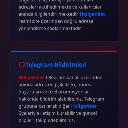
adresleri aktif edilmekte ve kullanıcılar
anında bilgilendirilmektedir.
Holiganbet
resmi site üzerinden doğru adrese
yönlendirme sağlanmaktadır.
Telegram Bildirimleri
Holiganbet
Telegram kanalı üzerinden
anında adres değişiklikleri, bonus
duyuruları ve özel promosyonlar
hakkında bildirim alabilirsiniz. Telegram
grubuna katılarak diğer
Holiganbet
üyeleriyle iletişim kurabilir ve güncel
bilgileri takip edebilirsiniz.