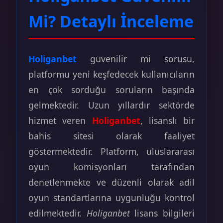
Mi? Detaylı İnceleme
Holiganbet
güvenilir mi sorusu,
platformu yeni keşfedecek kullanıcıların
en çok sorduğu soruların başında
gelmektedir. Uzun yıllardır sektörde
hizmet veren
Holiganbet
, lisanslı bir
bahis sitesi olarak faaliyet
göstermektedir. Platform, uluslararası
oyun komisyonları tarafından
denetlenmekte ve düzenli olarak adil
oyun standartlarına uygunluğu kontrol
edilmektedir.
Holiganbet
lisans bilgileri