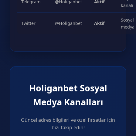
Telegram
@Holiganbet
Aktif
kanalı
Sosyal
Twitter
@Holiganbet
Aktif
medya
Holiganbet Sosyal
Medya Kanalları
Güncel adres bilgileri ve özel fırsatlar için
bizi takip edin!