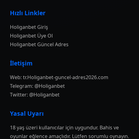
Hızlı Linkler
Holiganbet Giriş
Holiganbet Üye Ol
Holiganbet Güncel Adres
İletişim
Web:
tr.Holiganbet-guncel-adres2026.com
Telegram: @Holiganbet
Twitter: @Holiganbet
Yasal Uyarı
18 yaş üzeri kullanıcılar için uygundur. Bahis ve
oyunlar eğlence amaçlıdır. Lütfen sorumlu oynayın.