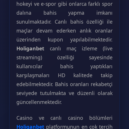
hokeyi ve e-spor gibi onlarca farklı spor
dalına bahis yapma imkanı
sunulmaktadır. Canlı bahis özelliği ile
maçlar devam ederken anlık oranlar
üzerinden kupon yapılabilmektedir.
Holiganbet
canlı maç izleme (live
streaming) özelliği sayesinde
kullanıcılar bahis yaptıkları
karşılaşmaları HD kalitede takip
edebilmektedir. Bahis oranları rekabetçi
seviyede tutulmakta ve düzenli olarak
güncellenmektedir.
Casino ve canlı casino bölümleri
Holiganbet
platformunun en çok tercih