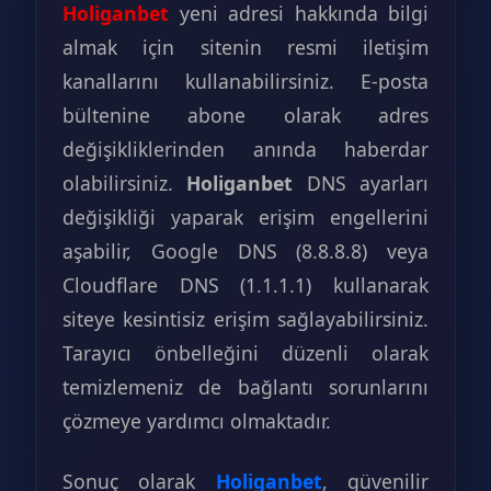
Holiganbet
yeni adresi hakkında bilgi
almak için sitenin resmi iletişim
kanallarını kullanabilirsiniz. E-posta
bültenine abone olarak adres
değişikliklerinden anında haberdar
olabilirsiniz.
Holiganbet
DNS ayarları
değişikliği yaparak erişim engellerini
aşabilir, Google DNS (8.8.8.8) veya
Cloudflare DNS (1.1.1.1) kullanarak
siteye kesintisiz erişim sağlayabilirsiniz.
Tarayıcı önbelleğini düzenli olarak
temizlemeniz de bağlantı sorunlarını
çözmeye yardımcı olmaktadır.
Sonuç olarak
Holiganbet
, güvenilir