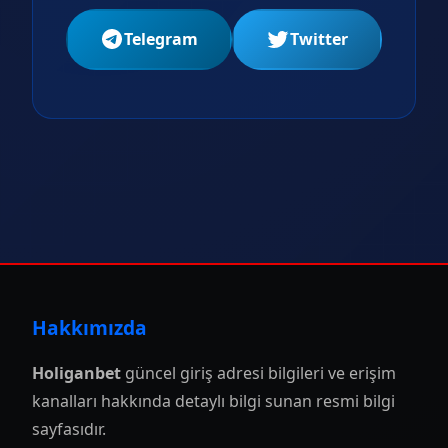
Telegram
Twitter
Hakkımızda
Holiganbet
güncel giriş adresi bilgileri ve erişim
kanalları hakkında detaylı bilgi sunan resmi bilgi
sayfasıdır.