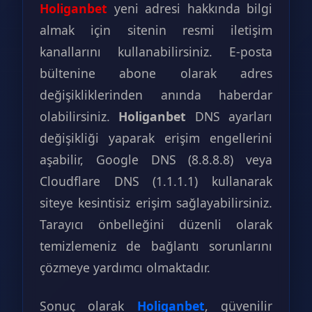
Holiganbet
yeni adresi hakkında bilgi
almak için sitenin resmi iletişim
kanallarını kullanabilirsiniz. E-posta
bültenine abone olarak adres
değişikliklerinden anında haberdar
olabilirsiniz.
Holiganbet
DNS ayarları
değişikliği yaparak erişim engellerini
aşabilir, Google DNS (8.8.8.8) veya
Cloudflare DNS (1.1.1.1) kullanarak
siteye kesintisiz erişim sağlayabilirsiniz.
Tarayıcı önbelleğini düzenli olarak
temizlemeniz de bağlantı sorunlarını
çözmeye yardımcı olmaktadır.
Sonuç olarak
Holiganbet
, güvenilir