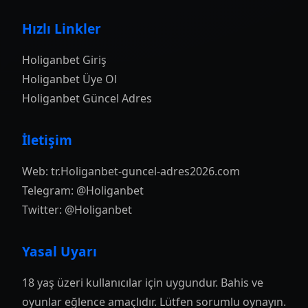
Hızlı Linkler
Holiganbet Giriş
Holiganbet Üye Ol
Holiganbet Güncel Adres
İletişim
Web:
tr.Holiganbet-guncel-adres2026.com
Telegram: @Holiganbet
Twitter: @Holiganbet
Yasal Uyarı
18 yaş üzeri kullanıcılar için uygundur. Bahis ve
oyunlar eğlence amaçlıdır. Lütfen sorumlu oynayın.