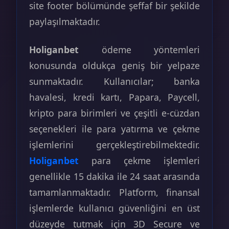
site footer bölümünde şeffaf bir şekilde
paylaşılmaktadır.
Holiganbet
ödeme yöntemleri
konusunda oldukça geniş bir yelpaze
sunmaktadır. Kullanıcılar; banka
havalesi, kredi kartı, Papara, Paycell,
kripto para birimleri ve çeşitli e-cüzdan
seçenekleri ile para yatırma ve çekme
işlemlerini gerçekleştirebilmektedir.
Holiganbet
para çekme işlemleri
genellikle 15 dakika ile 24 saat arasında
tamamlanmaktadır. Platform, finansal
işlemlerde kullanıcı güvenliğini en üst
düzeyde tutmak için 3D Secure ve