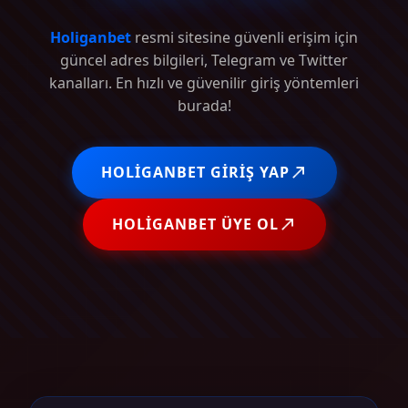
Holiganbet
resmi sitesine güvenli erişim için
güncel adres bilgileri, Telegram ve Twitter
kanalları. En hızlı ve güvenilir giriş yöntemleri
burada!
HOLIGANBET GIRIŞ YAP
HOLIGANBET ÜYE OL