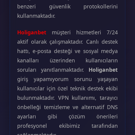
benzeri güvenlik protokollerini
kullanmaktadır.
Holiganbet
müşteri hizmetleri 7/24
aktif olarak çalışmaktadır. Canlı destek
hattı, e-posta desteği ve sosyal medya
kanalları üzerinden kullanıcıların
soruları yanıtlanmaktadır.
Holiganbet
giriş yapamıyorum sorunu yaşayan
kullanıcılar için özel teknik destek ekibi
bulunmaktadır. VPN kullanımı, tarayıcı
önbelleği temizleme ve alternatif DNS
ayarları gibi çözüm önerileri
profesyonel ekibimiz tarafından
sağlanmaktadır.