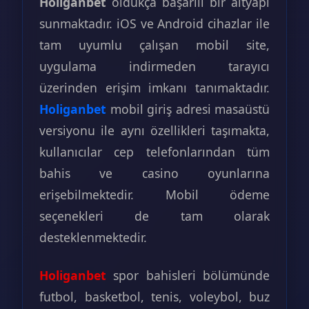
Holiganbet
oldukça başarılı bir altyapı
sunmaktadır. iOS ve Android cihazlar ile
tam uyumlu çalışan mobil site,
uygulama indirmeden tarayıcı
üzerinden erişim imkanı tanımaktadır.
Holiganbet
mobil giriş adresi masaüstü
versiyonu ile aynı özellikleri taşımakta,
kullanıcılar cep telefonlarından tüm
bahis ve casino oyunlarına
erişebilmektedir. Mobil ödeme
seçenekleri de tam olarak
desteklenmektedir.
Holiganbet
spor bahisleri bölümünde
futbol, basketbol, tenis, voleybol, buz