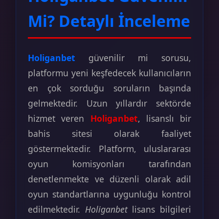
Mi? Detaylı İnceleme
Holiganbet
güvenilir mi sorusu,
platformu yeni keşfedecek kullanıcıların
en çok sorduğu soruların başında
gelmektedir. Uzun yıllardır sektörde
hizmet veren
Holiganbet
, lisanslı bir
bahis sitesi olarak faaliyet
göstermektedir. Platform, uluslararası
oyun komisyonları tarafından
denetlenmekte ve düzenli olarak adil
oyun standartlarına uygunluğu kontrol
edilmektedir.
Holiganbet
lisans bilgileri