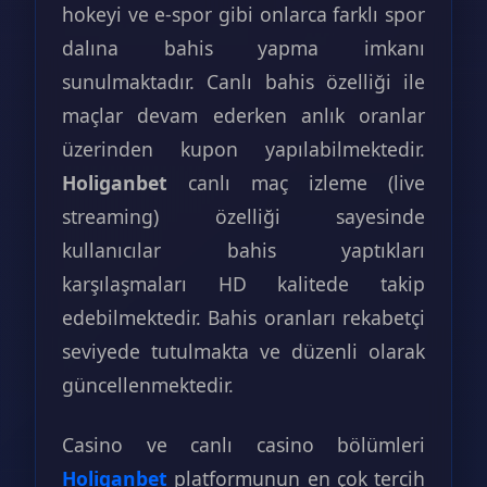
hokeyi ve e-spor gibi onlarca farklı spor
dalına bahis yapma imkanı
sunulmaktadır. Canlı bahis özelliği ile
maçlar devam ederken anlık oranlar
üzerinden kupon yapılabilmektedir.
Holiganbet
canlı maç izleme (live
streaming) özelliği sayesinde
kullanıcılar bahis yaptıkları
karşılaşmaları HD kalitede takip
edebilmektedir. Bahis oranları rekabetçi
seviyede tutulmakta ve düzenli olarak
güncellenmektedir.
Casino ve canlı casino bölümleri
Holiganbet
platformunun en çok tercih