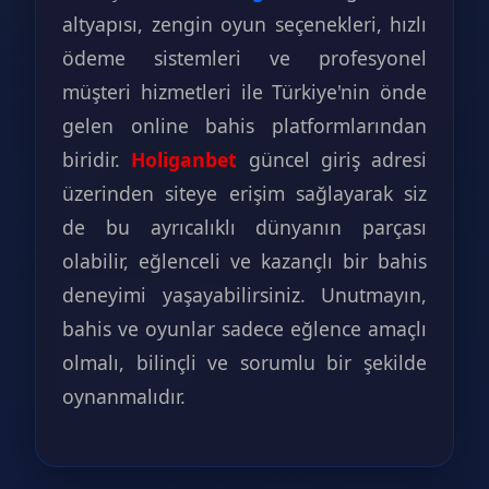
altyapısı, zengin oyun seçenekleri, hızlı
ödeme sistemleri ve profesyonel
müşteri hizmetleri ile Türkiye'nin önde
gelen online bahis platformlarından
biridir.
Holiganbet
güncel giriş adresi
üzerinden siteye erişim sağlayarak siz
de bu ayrıcalıklı dünyanın parçası
olabilir, eğlenceli ve kazançlı bir bahis
deneyimi yaşayabilirsiniz. Unutmayın,
bahis ve oyunlar sadece eğlence amaçlı
olmalı, bilinçli ve sorumlu bir şekilde
oynanmalıdır.