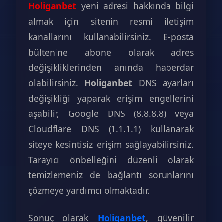
Holiganbet
yeni adresi hakkında bilgi
almak için sitenin resmi iletişim
kanallarını kullanabilirsiniz. E-posta
bültenine abone olarak adres
değişikliklerinden anında haberdar
olabilirsiniz.
Holiganbet
DNS ayarları
değişikliği yaparak erişim engellerini
aşabilir, Google DNS (8.8.8.8) veya
Cloudflare DNS (1.1.1.1) kullanarak
siteye kesintisiz erişim sağlayabilirsiniz.
Tarayıcı önbelleğini düzenli olarak
temizlemeniz de bağlantı sorunlarını
çözmeye yardımcı olmaktadır.
Sonuç olarak
Holiganbet
, güvenilir