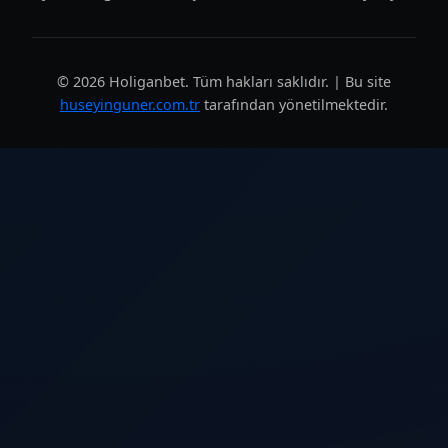
© 2026 Holiganbet. Tüm hakları saklıdır. | Bu site
huseyinguner.com.tr
tarafından yönetilmektedir.