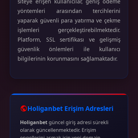
siteye erişen kullanıcılar, geniş ödeme
yöntemleri arasından tercihlerini
yaparak güvenli para yatırma ve çekme
işlemleri gerçekleştirebilmektedir.
Platform, SSL sertifikası ve gelişmiş
güvenlik önlemleri ile kullanıcı
bilgilerinin korunmasını sağlamaktadır.
Holiganbet Erişim Adresleri
Holiganbet
güncel giriş adresi sürekli
olarak güncellenmektedir. Erişim
engellerini aşmak için yeni domain