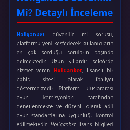
Mi? Detaylı İnceleme
Holiganbet
güvenilir mi sorusu,
platformu yeni keşfedecek kullanıcıların
en çok sorduğu soruların başında
gelmektedir. Uzun yıllardır sektörde
hizmet veren
Holiganbet
, lisanslı bir
bahis sitesi olarak faaliyet
göstermektedir. Platform, uluslararası
oyun komisyonları tarafından
denetlenmekte ve düzenli olarak adil
oyun standartlarına uygunluğu kontrol
edilmektedir.
Holiganbet
lisans bilgileri