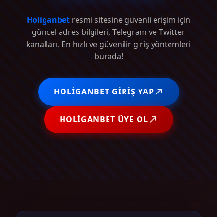
Holiganbet
resmi sitesine güvenli erişim için
güncel adres bilgileri, Telegram ve Twitter
kanalları. En hızlı ve güvenilir giriş yöntemleri
burada!
HOLIGANBET GIRIŞ YAP
HOLIGANBET ÜYE OL