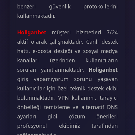
benzeri güvenlik protokollerini
kullanmaktadır.
Holiganbet
müşteri hizmetleri 7/24
aktif olarak çalışmaktadır. Canlı destek
hattı, e-posta desteği ve sosyal medya
kanalları üzerinden kullanıcıların
soruları yanıtlanmaktadır.
Holiganbet
giriş yapamıyorum sorunu yaşayan
kullanıcılar için özel teknik destek ekibi
bulunmaktadır. VPN kullanımı, tarayıcı
önbelleği temizleme ve alternatif DNS
ayarları gibi çözüm önerileri
profesyonel ekibimiz tarafından
sağlanmaktadır.