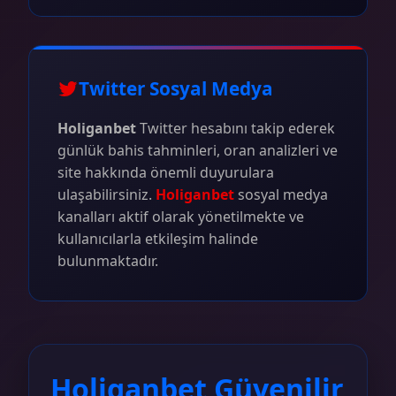
Twitter Sosyal Medya
Holiganbet
Twitter hesabını takip ederek
günlük bahis tahminleri, oran analizleri ve
site hakkında önemli duyurulara
ulaşabilirsiniz.
Holiganbet
sosyal medya
kanalları aktif olarak yönetilmekte ve
kullanıcılarla etkileşim halinde
bulunmaktadır.
Holiganbet Güvenilir