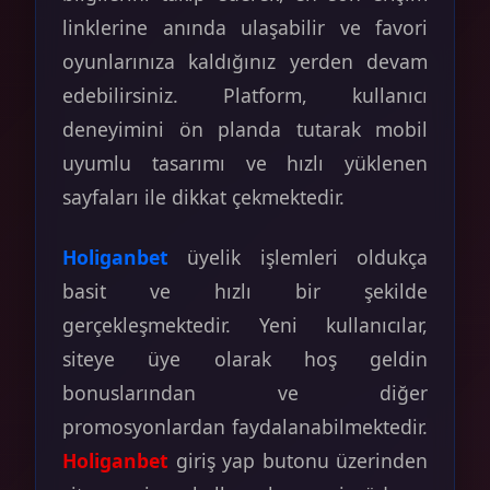
linklerine anında ulaşabilir ve favori
oyunlarınıza kaldığınız yerden devam
edebilirsiniz. Platform, kullanıcı
deneyimini ön planda tutarak mobil
uyumlu tasarımı ve hızlı yüklenen
sayfaları ile dikkat çekmektedir.
Holiganbet
üyelik işlemleri oldukça
basit ve hızlı bir şekilde
gerçekleşmektedir. Yeni kullanıcılar,
siteye üye olarak hoş geldin
bonuslarından ve diğer
promosyonlardan faydalanabilmektedir.
Holiganbet
giriş yap butonu üzerinden