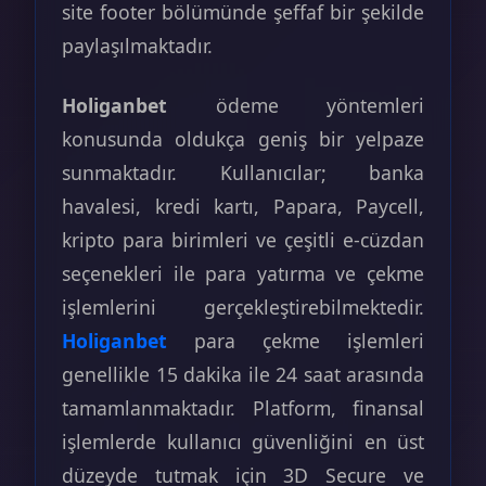
site footer bölümünde şeffaf bir şekilde
paylaşılmaktadır.
Holiganbet
ödeme yöntemleri
konusunda oldukça geniş bir yelpaze
sunmaktadır. Kullanıcılar; banka
havalesi, kredi kartı, Papara, Paycell,
kripto para birimleri ve çeşitli e-cüzdan
seçenekleri ile para yatırma ve çekme
işlemlerini gerçekleştirebilmektedir.
Holiganbet
para çekme işlemleri
genellikle 15 dakika ile 24 saat arasında
tamamlanmaktadır. Platform, finansal
işlemlerde kullanıcı güvenliğini en üst
düzeyde tutmak için 3D Secure ve