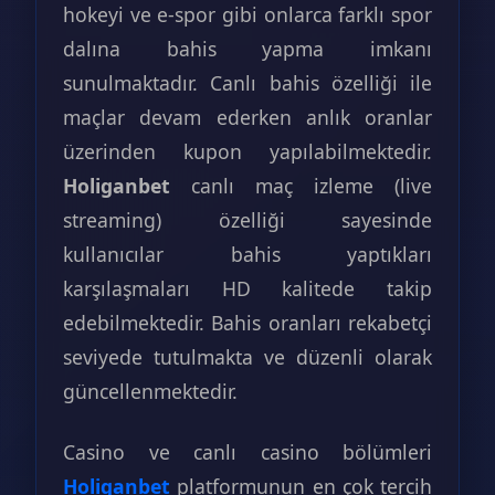
hokeyi ve e-spor gibi onlarca farklı spor
dalına bahis yapma imkanı
sunulmaktadır. Canlı bahis özelliği ile
maçlar devam ederken anlık oranlar
üzerinden kupon yapılabilmektedir.
Holiganbet
canlı maç izleme (live
streaming) özelliği sayesinde
kullanıcılar bahis yaptıkları
karşılaşmaları HD kalitede takip
edebilmektedir. Bahis oranları rekabetçi
seviyede tutulmakta ve düzenli olarak
güncellenmektedir.
Casino ve canlı casino bölümleri
Holiganbet
platformunun en çok tercih