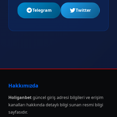
Telegram
Twitter
Hakkımızda
Holiganbet
güncel giriş adresi bilgileri ve erişim
kanalları hakkında detaylı bilgi sunan resmi bilgi
sayfasıdır.