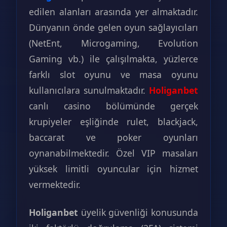
edilen alanları arasında yer almaktadır.
Dünyanın önde gelen oyun sağlayıcıları
(NetEnt, Microgaming, Evolution
Gaming vb.) ile çalışılmakta, yüzlerce
farklı slot oyunu ve masa oyunu
kullanıcılara sunulmaktadır.
Holiganbet
canlı casino bölümünde gerçek
krupiyeler eşliğinde rulet, blackjack,
baccarat ve poker oyunları
oynanabilmektedir. Özel VIP masaları
yüksek limitli oyuncular için hizmet
vermektedir.
Holiganbet
üyelik güvenliği konusunda