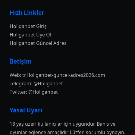
Hızlı Linkler
Holiganbet Giriş
Holiganbet Üye Ol
Holiganbet Güncel Adres
İletişim
Web:
tr.Holiganbet-guncel-adres2026.com
Telegram: @Holiganbet
Twitter: @Holiganbet
Yasal Uyarı
18 yaş üzeri kullanıcılar için uygundur. Bahis ve
oyunlar eğlence amaçlıdır. Lütfen sorumlu oynayın.