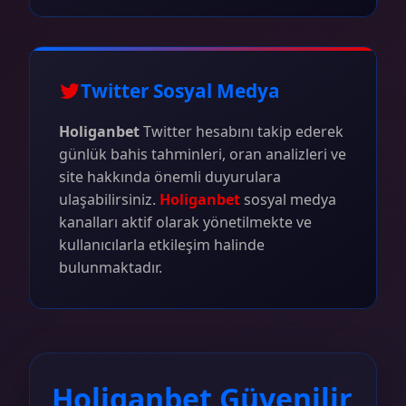
Twitter Sosyal Medya
Holiganbet
Twitter hesabını takip ederek
günlük bahis tahminleri, oran analizleri ve
site hakkında önemli duyurulara
ulaşabilirsiniz.
Holiganbet
sosyal medya
kanalları aktif olarak yönetilmekte ve
kullanıcılarla etkileşim halinde
bulunmaktadır.
Holiganbet Güvenilir