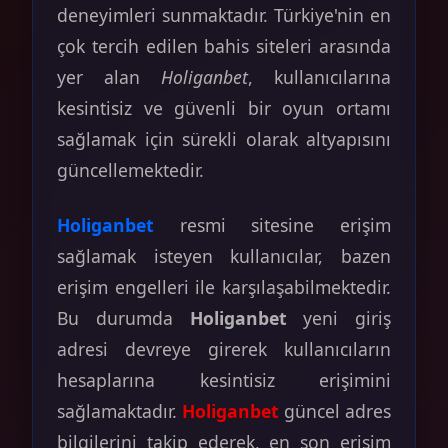
deneyimleri sunmaktadır. Türkiye'nin en
çok tercih edilen bahis siteleri arasında
yer alan
Holiganbet
, kullanıcılarına
kesintisiz ve güvenli bir oyun ortamı
sağlamak için sürekli olarak altyapısını
güncellemektedir.
Holiganbet
resmi sitesine erişim
sağlamak isteyen kullanıcılar, bazen
erişim engelleri ile karşılaşabilmektedir.
Bu durumda
Holiganbet
yeni giriş
adresi devreye girerek kullanıcıların
hesaplarına kesintisiz erişimini
sağlamaktadır.
Holiganbet
güncel adres
bilgilerini takip ederek, en son erişim