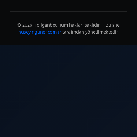
© 2026 Holiganbet. Tüm hakları saklıdır. | Bu site
huseyinguner.com.tr
tarafından yönetilmektedir.