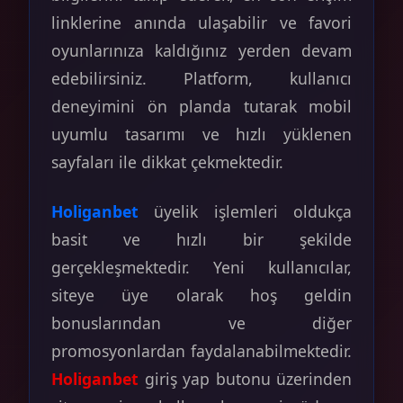
linklerine anında ulaşabilir ve favori
oyunlarınıza kaldığınız yerden devam
edebilirsiniz. Platform, kullanıcı
deneyimini ön planda tutarak mobil
uyumlu tasarımı ve hızlı yüklenen
sayfaları ile dikkat çekmektedir.
Holiganbet
üyelik işlemleri oldukça
basit ve hızlı bir şekilde
gerçekleşmektedir. Yeni kullanıcılar,
siteye üye olarak hoş geldin
bonuslarından ve diğer
promosyonlardan faydalanabilmektedir.
Holiganbet
giriş yap butonu üzerinden