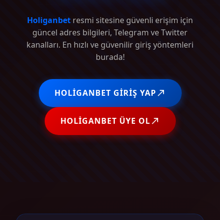
Holiganbet
resmi sitesine güvenli erişim için
güncel adres bilgileri, Telegram ve Twitter
kanalları. En hızlı ve güvenilir giriş yöntemleri
burada!
HOLIGANBET GIRIŞ YAP
HOLIGANBET ÜYE OL