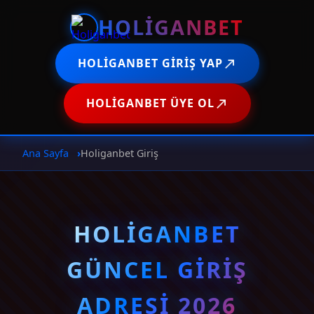
HOLIGANBET
HOLIGANBET GIRIŞ YAP
HOLIGANBET ÜYE OL
Ana Sayfa
Holiganbet Giriş
HOLIGANBET
GÜNCEL GIRIŞ
ADRESI 2026