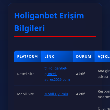
Holiganbet Erişim
Bilgileri
PLATFORM
LINK
DURUM
AÇIK
tr.Holiganbet-
Ana gir
Resmi Site
guncel-
Aktif
adresi
adres2026.com
Respon
Mobil Site
Mobil Uyumlu
Aktif
tasarı
Duyur