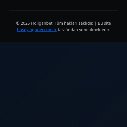
© 2026 Holiganbet. Tüm hakları saklıdır. | Bu site
huseyinguner.com.tr
tarafından yönetilmektedir.