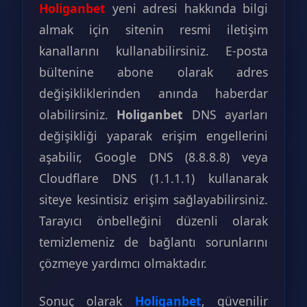
Holiganbet
yeni adresi hakkında bilgi
almak için sitenin resmi iletişim
kanallarını kullanabilirsiniz. E-posta
bültenine abone olarak adres
değişikliklerinden anında haberdar
olabilirsiniz.
Holiganbet
DNS ayarları
değişikliği yaparak erişim engellerini
aşabilir, Google DNS (8.8.8.8) veya
Cloudflare DNS (1.1.1.1) kullanarak
siteye kesintisiz erişim sağlayabilirsiniz.
Tarayıcı önbelleğini düzenli olarak
temizlemeniz de bağlantı sorunlarını
çözmeye yardımcı olmaktadır.
Sonuç olarak
Holiganbet
, güvenilir