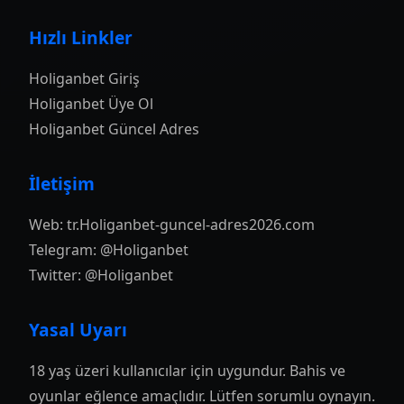
Hızlı Linkler
Holiganbet Giriş
Holiganbet Üye Ol
Holiganbet Güncel Adres
İletişim
Web:
tr.Holiganbet-guncel-adres2026.com
Telegram: @Holiganbet
Twitter: @Holiganbet
Yasal Uyarı
18 yaş üzeri kullanıcılar için uygundur. Bahis ve
oyunlar eğlence amaçlıdır. Lütfen sorumlu oynayın.