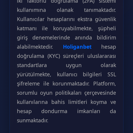
iki faktörlü doğrulama (2FA) sistemi
kullanımına olanak tanımaktadır.
Kullanıcılar hesaplarını ekstra güvenlik
katmanı ile koruyabilmekte, şüpheli
giriş denemelerinde anında bildirim
alabilmektedir.
Holiganbet
hesap
doğrulama (KYC) süreçleri uluslararası
standartlara uygun olarak
yürütülmekte, kullanıcı bilgileri SSL
şifreleme ile korunmaktadır. Platform,
sorumlu oyun politikaları çerçevesinde
kullanılarına bahis limitleri koyma ve
hesap dondurma imkanları da
sunmaktadır.