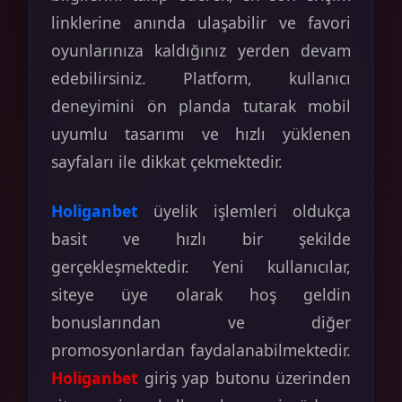
linklerine anında ulaşabilir ve favori
oyunlarınıza kaldığınız yerden devam
edebilirsiniz. Platform, kullanıcı
deneyimini ön planda tutarak mobil
uyumlu tasarımı ve hızlı yüklenen
sayfaları ile dikkat çekmektedir.
Holiganbet
üyelik işlemleri oldukça
basit ve hızlı bir şekilde
gerçekleşmektedir. Yeni kullanıcılar,
siteye üye olarak hoş geldin
bonuslarından ve diğer
promosyonlardan faydalanabilmektedir.
Holiganbet
giriş yap butonu üzerinden