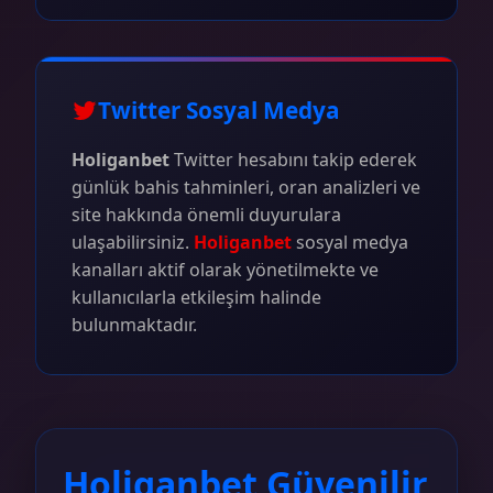
Twitter Sosyal Medya
Holiganbet
Twitter hesabını takip ederek
günlük bahis tahminleri, oran analizleri ve
site hakkında önemli duyurulara
ulaşabilirsiniz.
Holiganbet
sosyal medya
kanalları aktif olarak yönetilmekte ve
kullanıcılarla etkileşim halinde
bulunmaktadır.
Holiganbet Güvenilir